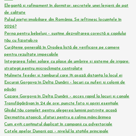
Eleganță și rafinament în dormitor: secretele unei lenjerii de pat
de calitate
Pulsul pieței imobiliare din România. Se ieftinesc locuințele în
2026?
Perna pentru bebeluși – susține dezvoltarea corectă a copilului
tău cu fiziotab.ro
Curățenie generală în Oradea listă de verificare pe camere
pentru rezultate impecabile
Integrarea foliei solare cu plase de umbrire și sisteme de irigare:
strategii pentru microclimate controlate
Mulinete feeder și tamburul care îți așază distanța la locul ei
Excursii Gorgova în Delta Dunării – lacuri cu nuferi și colonii de
păsări
Cazare Gorgova în Delta Dunării – acces rapid la lacuri și canale
Transfăgărășan în 24 de ore: puncte foto și opriri esențiale
Ghidul tău complet pentru alegerea luminii potrivite acasă
Dermatita atopică: sfaturi pentru a calma mâncărimea
Cum eviți conținutul duplicat în campanii cu advertoriale
Cotele apelor Dunarii azi – nivelul la stațiile principale