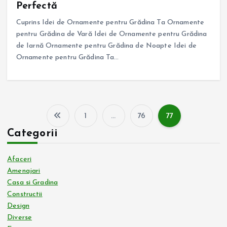
Perfectă
Cuprins Idei de Ornamente pentru Grădina Ta Ornamente
pentru Grădina de Vară Idei de Ornamente pentru Grădina
de Iarnă Ornamente pentru Grădina de Noapte Idei de
Ornamente pentru Grădina Ta…
1
…
76
77
P
Categorii
a
Afaceri
g
Amenajari
Casa si Gradina
Constructii
i
Design
Diverse
n