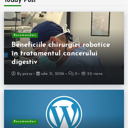
Today Post
Recomandari
Beneficiile chirurgiei robotice
în tratamentul cancerului
digestiv
By
press
iulie 31, 2026
0
52 views
Recomandari