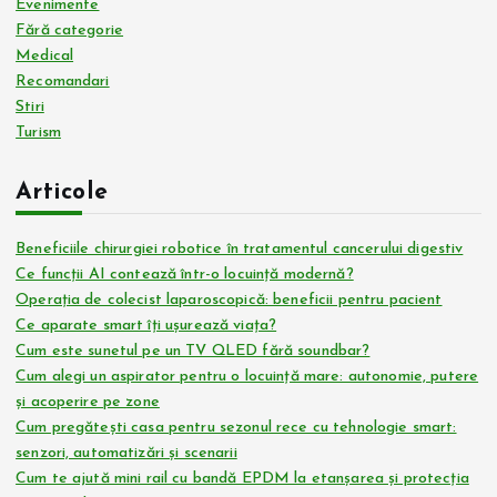
Evenimente
Fără categorie
a
Medical
Recomandari
ț
Stiri
Turism
i
Articole
e
Beneficiile chirurgiei robotice în tratamentul cancerului digestiv
a
Ce funcții AI contează într-o locuință modernă?
Operația de colecist laparoscopică: beneficii pentru pacient
r
Ce aparate smart îți ușurează viața?
Cum este sunetul pe un TV QLED fără soundbar?
t
Cum alegi un aspirator pentru o locuință mare: autonomie, putere
și acoperire pe zone
i
Cum pregătești casa pentru sezonul rece cu tehnologie smart:
senzori, automatizări și scenarii
c
Cum te ajută mini rail cu bandă EPDM la etanșarea și protecția