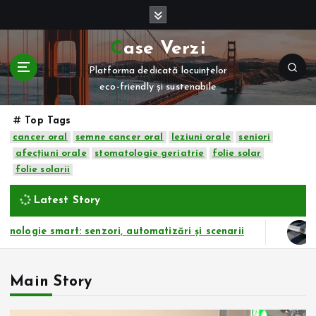
S
k
i
Case Verzi
p
Platforma dedicată locuințelor
t
eco-friendly și sustenabile
o
c
o
Top Tags
n
cancer oral
semne cancer oral
leziuni orale
seniori
t
afecțiuni orale
stomatologie geriatrie
folie solar
e
folie solarii
n
Latest Story
t
 senzori, automatizări și scenarii
Cum te ajută mi
Main Story