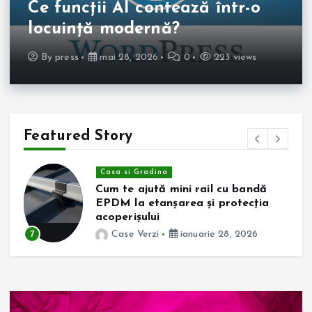
Ce funcții AI contează într-o
locuință modernă?
By
press
mai 28, 2026
0
223 views
Featured Story
Casa si Gradina
Cum te ajută mini rail cu bandă
EPDM la etanșarea și protecția
acoperișului
7
Case Verzi
ianuarie 28, 2026