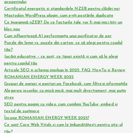
acoperișului
o
Certificatul energetic și standardele NZEB pentru clădiri noi
Mastodon WordPress plugin: cum eviți postările duplicate
Ce înseamnă nZEB? De ce facturile tale vor fi mai mici într-un
l
bloc nou
Cum influențează AI performanța unui purificator de aer
e
Puzzle din lemn vs. puzzle din carton: ce să alegi pentru copilul
tău?
Jucării educative – ce sunt, ce tipuri există și cum să le alegi
pentru copilul tău
Articole SEO și schema markup în 2025: FAQ, HowTo și Review
ROMANIAN ENERGY WEEK 2025
Grupuri de pariuri și ponturi pe Facebook: cum filtrezi informațiile
Alegerea jocurilor cu miză mică: mai mult divertisment, mai puțin
stres
SEO pentru pagini cu video: cum combini YouTube, embed și
textul de susținere
Începe ROMANIAN ENERGY WEEK 2025!
Ce sunt Core Web Vitals și cum le îmbunătățești pentru site-ul
tău?