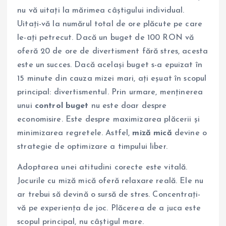
nu vă uitați la mărimea câștigului individual.
Uitați-vă la numărul total de ore plăcute pe care
le-ați petrecut. Dacă un buget de 100 RON vă
oferă 20 de ore de divertisment fără stres, acesta
este un succes. Dacă același buget s-a epuizat în
15 minute din cauza mizei mari, ați eșuat în scopul
principal: divertismentul. Prin urmare, menținerea
unui
control buget
nu este doar despre
economisire. Este despre maximizarea plăcerii și
minimizarea regretele. Astfel,
miză mică
devine o
strategie de optimizare a timpului liber.
Adoptarea unei atitudini corecte este vitală.
Jocurile cu miză mică oferă relaxare reală. Ele nu
ar trebui să devină o sursă de stres. Concentrați-
vă pe experiența de joc. Plăcerea de a juca este
scopul principal, nu câștigul mare.