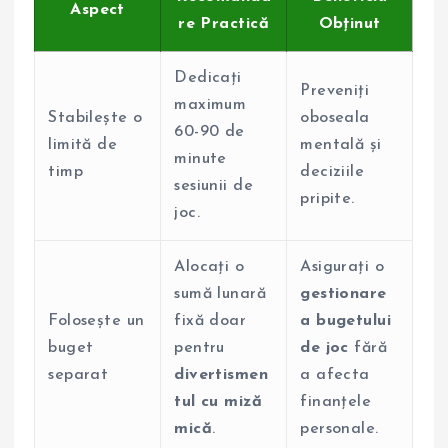
Aspect
re Practică
Obținut
Dedicați
Preveniți
maximum
Stabilește o
oboseala
60-90 de
limită de
mentală și
minute
timp
deciziile
sesiunii de
pripite.
joc.
Alocați o
Asigurați o
sumă lunară
gestionare
Folosește un
fixă doar
a bugetului
buget
pentru
de joc
fără
separat
divertismen
a afecta
tul cu miză
finanțele
mică
.
personale.