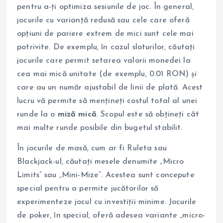
pentru a-ți optimiza sesiunile de joc. În general,
jocurile cu varianță redusă sau cele care oferă
opțiuni de pariere extrem de mici sunt cele mai
potrivite. De exemplu, în cazul sloturilor, căutați
jocurile care permit setarea valorii monedei la
cea mai mică unitate (de exemplu, 0.01 RON) și
care au un număr ajustabil de linii de plată. Acest
lucru vă permite să mențineți costul total al unei
runde la o
miză mică
. Scopul este să obțineți cât
mai multe runde posibile din bugetul stabilit.
În jocurile de masă, cum ar fi Ruleta sau
Blackjack-ul, căutați mesele denumite „Micro
Limits” sau „Mini-Mize”. Acestea sunt concepute
special pentru a permite jucătorilor să
experimenteze jocul cu investiții minime. Jocurile
de poker, în special, oferă adesea variante „micro-