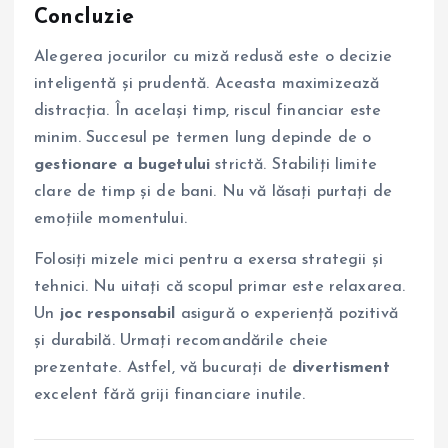
Concluzie
Alegerea jocurilor cu miză redusă este o decizie
inteligentă și prudentă. Aceasta maximizează
distracția. În același timp, riscul financiar este
minim. Succesul pe termen lung depinde de o
gestionare a bugetului
strictă. Stabiliți limite
clare de timp și de bani. Nu vă lăsați purtați de
emoțiile momentului.
Folosiți mizele mici pentru a exersa strategii și
tehnici. Nu uitați că scopul primar este relaxarea.
Un
joc responsabil
asigură o experiență pozitivă
și durabilă. Urmați recomandările cheie
prezentate. Astfel, vă bucurați de
divertisment
excelent fără griji financiare inutile.