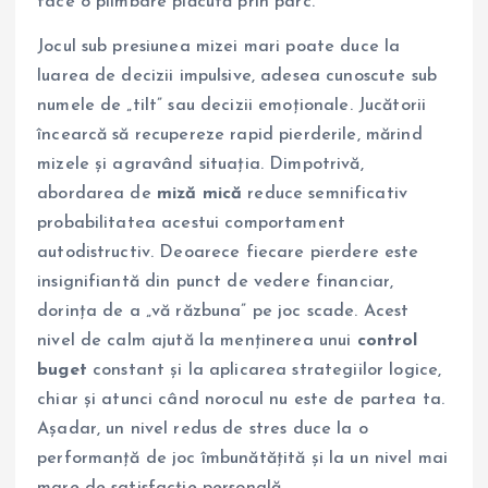
face o plimbare plăcută prin parc.
Jocul sub presiunea mizei mari poate duce la
luarea de decizii impulsive, adesea cunoscute sub
numele de „tilt” sau decizii emoționale. Jucătorii
încearcă să recupereze rapid pierderile, mărind
mizele și agravând situația. Dimpotrivă,
abordarea de
miză mică
reduce semnificativ
probabilitatea acestui comportament
autodistructiv. Deoarece fiecare pierdere este
insignifiantă din punct de vedere financiar,
dorința de a „vă răzbuna” pe joc scade. Acest
nivel de calm ajută la menținerea unui
control
buget
constant și la aplicarea strategiilor logice,
chiar și atunci când norocul nu este de partea ta.
Așadar, un nivel redus de stres duce la o
performanță de joc îmbunătățită și la un nivel mai