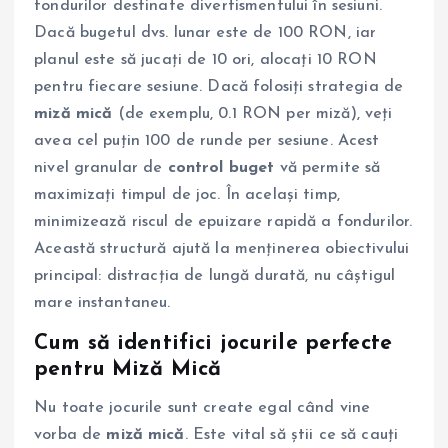
fondurilor destinate divertismentului în sesiuni.
Dacă bugetul dvs. lunar este de 100 RON, iar
planul este să jucați de 10 ori, alocați 10 RON
pentru fiecare sesiune. Dacă folosiți strategia de
miză mică
(de exemplu, 0.1 RON per miză), veți
avea cel puțin 100 de runde per sesiune. Acest
nivel granular de
control buget
vă permite să
maximizați timpul de joc. În același timp,
minimizează riscul de epuizare rapidă a fondurilor.
Această structură ajută la menținerea obiectivului
principal: distracția de lungă durată, nu câștigul
mare instantaneu.
Cum să identifici jocurile perfecte
pentru Miză Mică
Nu toate jocurile sunt create egal când vine
vorba de
miză mică
. Este vital să știi ce să cauți