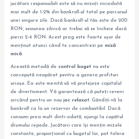
jucătorii responsabili este să nu mizați niciodată
mai mult de 1-2% din bankroll-ul total pe parcursul
unei singure zile. Dacă bankroll-ul tău este de 200
RON, sesiunea zilnică ar trebui să se încheie dacă
pierzi 2-4 RON. Acest prag este foarte ușor de
menținut atunci când te concentrezi pe
miză
mică
.
Această metodă de
control buget
nu este
concepută neapărat pentru a genera profituri
uriașe. Ea este menită să vă protejeze capitalul
de divertisment. Vă garantează că puteți reveni
oricând pentru un nou
joc relaxat
. Gândiți-vă la
bankroll ca la un rezervor de combustibil. Dacă
consumi prea mult dintr-odată, ajungi la capătul
drumului repede. Jucătorii care își mențin mizele
constante, proporțional cu bugetul lor, pot tolera