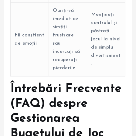
Opriți-vă
Mențineți
imediat ce
controlul și
simțiți
păstrați
Fii conștient
frustrare
jocul la nivel
de emoții
sau
de simplu
încercați să
divertisment
recuperați
.
pierderile.
Întrebări Frecvente
(FAQ) despre
Gestionarea
Bugetului de Joc