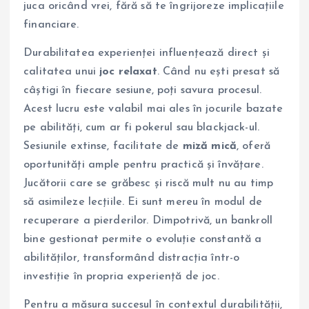
juca oricând vrei, fără să te îngrijoreze implicațiile
financiare.
Durabilitatea experienței influențează direct și
calitatea unui
joc relaxat
. Când nu ești presat să
câștigi în fiecare sesiune, poți savura procesul.
Acest lucru este valabil mai ales în jocurile bazate
pe abilități, cum ar fi pokerul sau blackjack-ul.
Sesiunile extinse, facilitate de
miză mică
, oferă
oportunități ample pentru practică și învățare.
Jucătorii care se grăbesc și riscă mult nu au timp
să asimileze lecțiile. Ei sunt mereu în modul de
recuperare a pierderilor. Dimpotrivă, un bankroll
bine gestionat permite o evoluție constantă a
abilităților, transformând distracția într-o
investiție în propria experiență de joc.
Pentru a măsura succesul în contextul durabilității,