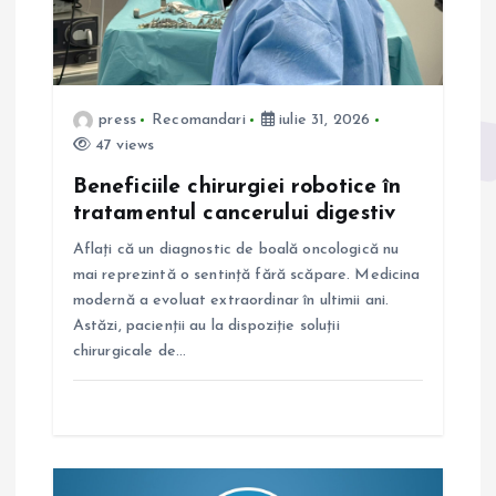
r
t
press
Recomandari
iulie 31, 2026
i
47 views
c
Beneficiile chirurgiei robotice în
tratamentul cancerului digestiv
o
Aflați că un diagnostic de boală oncologică nu
mai reprezintă o sentință fără scăpare. Medicina
l
modernă a evoluat extraordinar în ultimii ani.
Astăzi, pacienții au la dispoziție soluții
e
chirurgicale de…