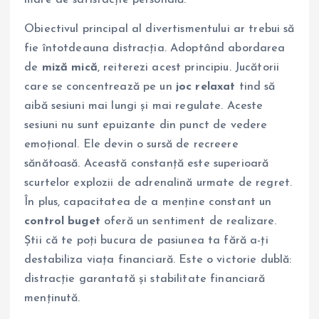
mare de satisfacție personală.
Obiectivul principal al divertismentului ar trebui să
fie întotdeauna distracția. Adoptând abordarea
de
miză mică
, reiterezi acest principiu. Jucătorii
care se concentrează pe un
joc relaxat
tind să
aibă sesiuni mai lungi și mai regulate. Aceste
sesiuni nu sunt epuizante din punct de vedere
emoțional. Ele devin o sursă de recreere
sănătoasă. Această constanță este superioară
scurtelor explozii de adrenalină urmate de regret.
În plus, capacitatea de a menține constant un
control buget
oferă un sentiment de realizare.
Știi că te poți bucura de pasiunea ta fără a-ți
destabiliza viața financiară. Este o victorie dublă:
distracție garantată și stabilitate financiară
menținută.