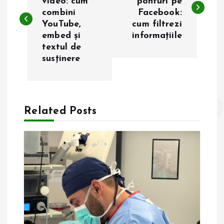
video: cum
ponturi pe
combini
Facebook:
v
YouTube,
cum filtrezi
embed și
informațiile
i
textul de
susținere
g
a
Related Posts
r
e
î
n
a