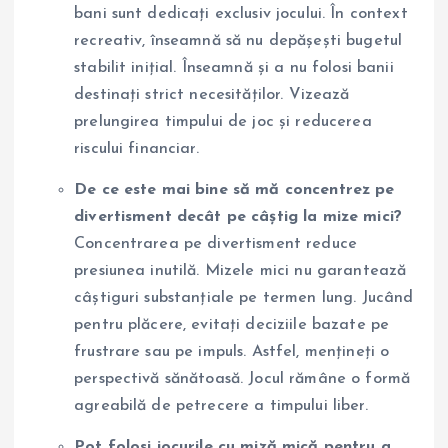
bani sunt dedicați exclusiv jocului. În context
recreativ, înseamnă să nu depășești bugetul
stabilit inițial. Înseamnă și a nu folosi banii
destinați strict necesităților. Vizează
prelungirea timpului de joc și reducerea
riscului financiar.
De ce este mai bine să mă concentrez pe
divertisment decât pe câștig la mize mici?
Concentrarea pe divertisment reduce
presiunea inutilă. Mizele mici nu garantează
câștiguri substanțiale pe termen lung. Jucând
pentru plăcere, evitați deciziile bazate pe
frustrare sau pe impuls. Astfel, mențineți o
perspectivă sănătoasă. Jocul rămâne o formă
agreabilă de petrecere a timpului liber.
Pot folosi jocurile cu miză mică pentru a