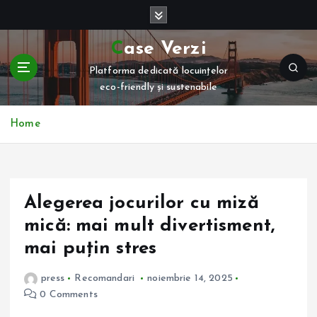
S
k
i
Case Verzi
p
Platforma dedicată locuințelor
t
eco-friendly și sustenabile
o
c
o
Home
n
t
e
n
Alegerea jocurilor cu miză
t
mică: mai mult divertisment,
mai puțin stres
press
Recomandari
noiembrie 14, 2025
0 Comments