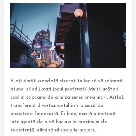
V-ați simțit vreodată stresați în loc să vă relaxați
atunci când jucați jocul preferat? Mulți jucători
cad în capcana de a miza sume prea mari. Astfel,
transformă divertismentul într-o sursă de
anxietate financiară. Ei bine, există o metodă
inteligentă de a vă bucura la maximum de
experiență, eliminând riscurile majore.