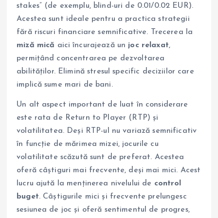
stakes” (de exemplu, blind-uri de 0.01/0.02 EUR).
Acestea sunt ideale pentru a practica strategii
fără riscuri financiare semnificative. Trecerea la
miză mică
aici încurajează un
joc relaxat
,
permițând concentrarea pe dezvoltarea
abilităților. Elimină stresul specific deciziilor care
implică sume mari de bani.
Un alt aspect important de luat în considerare
este rata de Return to Player (RTP) și
volatilitatea. Deși RTP-ul nu variază semnificativ
în funcție de mărimea mizei, jocurile cu
volatilitate scăzută sunt de preferat. Acestea
oferă câștiguri mai frecvente, deși mai mici. Acest
lucru ajută la menținerea nivelului de
control
buget
. Câștigurile mici și frecvente prelungesc
sesiunea de joc și oferă sentimentul de progres,