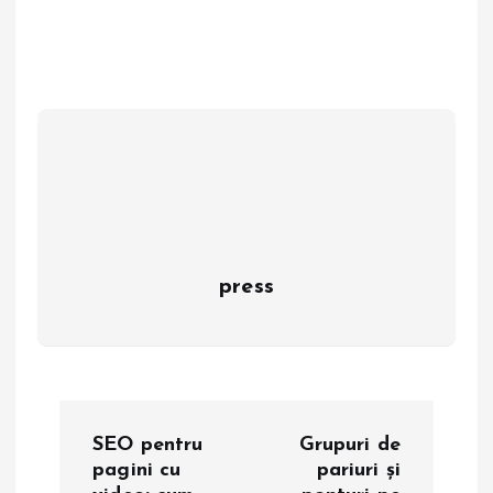
press
N
SEO pentru
Grupuri de
a
pagini cu
pariuri și