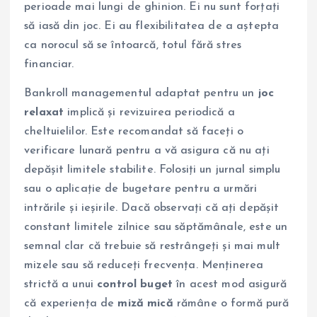
perioade mai lungi de ghinion. Ei nu sunt forțați
să iasă din joc. Ei au flexibilitatea de a aștepta
ca norocul să se întoarcă, totul fără stres
financiar.
Bankroll managementul adaptat pentru un
joc
relaxat
implică și revizuirea periodică a
cheltuielilor. Este recomandat să faceți o
verificare lunară pentru a vă asigura că nu ați
depășit limitele stabilite. Folosiți un jurnal simplu
sau o aplicație de bugetare pentru a urmări
intrările și ieșirile. Dacă observați că ați depășit
constant limitele zilnice sau săptămânale, este un
semnal clar că trebuie să restrângeți și mai mult
mizele sau să reduceți frecvența. Menținerea
strictă a unui
control buget
în acest mod asigură
că experiența de
miză mică
rămâne o formă pură