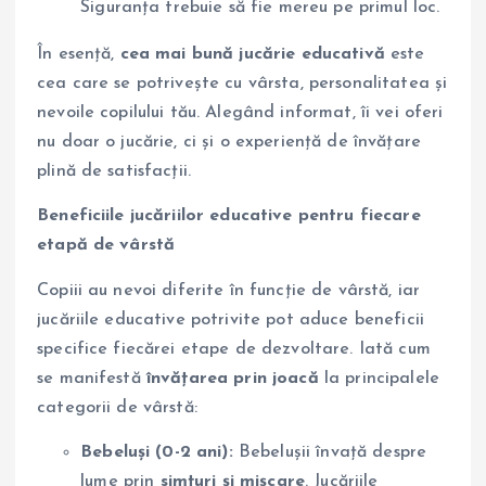
Siguranța trebuie să fie mereu pe primul loc.
În esență,
cea mai bună jucărie educativă
este
cea care se potrivește cu vârsta, personalitatea și
nevoile copilului tău. Alegând informat, îi vei oferi
nu doar o jucărie, ci și o experiență de învățare
plină de satisfacții.
Beneficiile jucăriilor educative pentru fiecare
etapă de vârstă
Copiii au nevoi diferite în funcție de vârstă, iar
jucăriile educative potrivite pot aduce beneficii
specifice fiecărei etape de dezvoltare. Iată cum
se manifestă
învățarea prin joacă
la principalele
categorii de vârstă:
Bebeluși (0-2 ani):
Bebelușii învață despre
lume prin
simțuri și mișcare
. Jucăriile