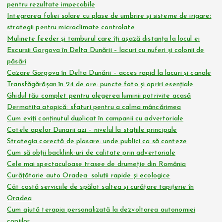
pentru rezultate impecabile
Integrarea foliei solare cu plase de umbrire și sisteme de irigare:
strategii pentru microclimate controlate
Mulinete feeder și tamburul care îți așază distanța la locul ei
Excursii Gorgova în Delta Dunării – lacuri cu nuferi și colonii de
păsări
Cazare Gorgova în Delta Dunării – acces rapid la lacuri și canale
Transfăgărășan în 24 de ore: puncte foto și opriri esențiale
Ghidul tău complet pentru alegerea luminii potrivite acasă
Dermatita atopică: sfaturi pentru a calma mâncărimea
Cum eviți conținutul duplicat în campanii cu advertoriale
Cotele apelor Dunarii azi – nivelul la stațiile principale
Strategia corectă de plasare: unde publici ca să conteze
Cum să obții backlink-uri de calitate prin advertoriale
Cele mai spectaculoase trasee de drumeție din România
Curățătorie auto Oradea: soluții rapide și ecologice
Cât costă serviciile de spălat saltea și curățare tapițerie în
Oradea
Cum ajută terapia personalizată la dezvoltarea autonomiei
copiilor