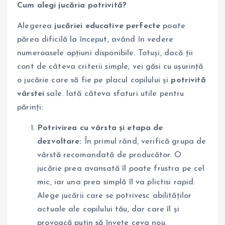
Cum alegi jucăria potrivită?
Alegerea
jucăriei educative perfecte
poate
părea dificilă la început, având în vedere
numeroasele opțiuni disponibile. Totuși, dacă ții
cont de câteva criterii simple, vei găsi cu ușurință
o jucărie care să fie pe placul copilului și
potrivită
vârstei
sale. Iată câteva sfaturi utile pentru
părinți:
Potrivirea cu vârsta și etapa de
dezvoltare:
În primul rând, verifică grupa de
vârstă recomandată de producător. O
jucărie prea avansată îl poate frustra pe cel
mic, iar una prea simplă îl va plictisi rapid.
Alege jucării care se potrivesc abilităților
actuale ale copilului tău, dar care îl și
provoacă puțin să învețe ceva nou.