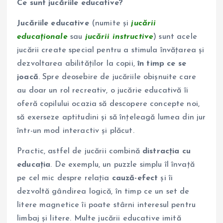
Ce sunt jucăriile educative?
Jucăriile educative
(numite și
jucării
educaționale
sau
jucării instructive
) sunt acele
jucării create special pentru a stimula învățarea și
dezvoltarea abilităților la copii,
în timp ce se
joacă
. Spre deosebire de jucăriile obișnuite care
au doar un rol recreativ, o jucărie educativă îi
oferă copilului ocazia să descopere concepte noi,
să exerseze aptitudini și să înțeleagă lumea din jur
într-un mod interactiv și plăcut.
Practic, astfel de jucării combină
distracția cu
educația
. De exemplu, un puzzle simplu îl învață
pe cel mic despre relația
cauză-efect
și îi
dezvoltă gândirea logică, în timp ce un set de
litere magnetice îi poate stârni interesul pentru
limbaj și litere. Multe jucării educative imită