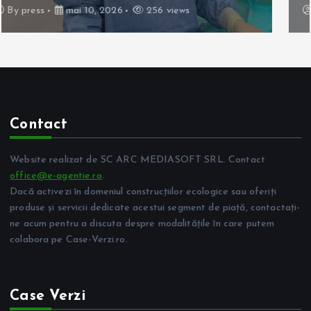
By
press
aprilie 24, 2026
276 views
Contact
Website realizat de SC ARC MEDIASOFT SRL. Contact
office@e-agentie.ro
.
Dacă activezi în domeniul construcțiilor ecologice sau oferiți
produse și servicii dedicate acestui segment de piață, contactați-
ne acum pentru a discuta despre modalitățile în care putem
colabora pe Case-Verzi.ro.
Case Verzi