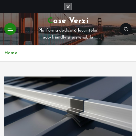
S
k
i
Case Verzi
p
Platforma dedicată locuințelor
t
eco-friendly și sustenabile
o
c
o
Home
n
t
e
n
t