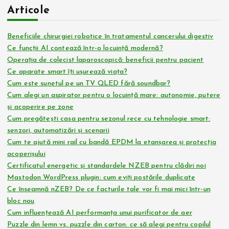
Articole
e
Beneficiile chirurgiei robotice în tratamentul cancerului digestiv
a
Ce funcții AI contează într-o locuință modernă?
Operația de colecist laparoscopică: beneficii pentru pacient
r
Ce aparate smart îți ușurează viața?
Cum este sunetul pe un TV QLED fără soundbar?
t
Cum alegi un aspirator pentru o locuință mare: autonomie, putere
și acoperire pe zone
i
Cum pregătești casa pentru sezonul rece cu tehnologie smart:
senzori, automatizări și scenarii
c
Cum te ajută mini rail cu bandă EPDM la etanșarea și protecția
acoperișului
o
Certificatul energetic și standardele NZEB pentru clădiri noi
Mastodon WordPress plugin: cum eviți postările duplicate
Ce înseamnă nZEB? De ce facturile tale vor fi mai mici într-un
l
bloc nou
Cum influențează AI performanța unui purificator de aer
e
Puzzle din lemn vs. puzzle din carton: ce să alegi pentru copilul