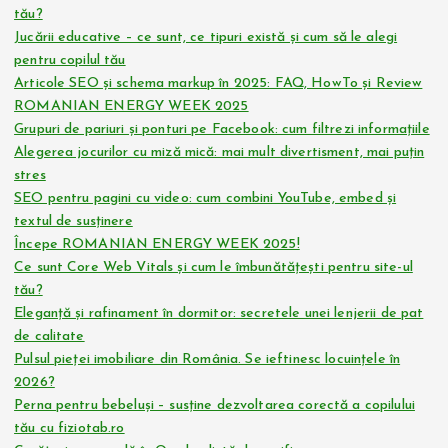
tău?
Jucării educative – ce sunt, ce tipuri există și cum să le alegi
pentru copilul tău
Articole SEO și schema markup în 2025: FAQ, HowTo și Review
ROMANIAN ENERGY WEEK 2025
Grupuri de pariuri și ponturi pe Facebook: cum filtrezi informațiile
Alegerea jocurilor cu miză mică: mai mult divertisment, mai puțin
stres
SEO pentru pagini cu video: cum combini YouTube, embed și
textul de susținere
Începe ROMANIAN ENERGY WEEK 2025!
Ce sunt Core Web Vitals și cum le îmbunătățești pentru site-ul
tău?
Eleganță și rafinament în dormitor: secretele unei lenjerii de pat
de calitate
Pulsul pieței imobiliare din România. Se ieftinesc locuințele în
2026?
Perna pentru bebeluși – susține dezvoltarea corectă a copilului
tău cu fiziotab.ro