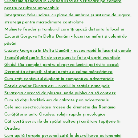
Curățenie generală în Oradea listă de verificare pe camere
pentru rezultate impecabile
Integrarea foliei solare cu plase de umbrire și sisteme de irigare:
strategii pentru microclimate controlate
Mulinete feeder și tamburul care îți așază distanța la locul ei
Excursii Gorgova în Delta Dunării – lacuri cu nuferi și colonii de
păsări
Cazare Gorgova în Delta Dunării – acces rapid la lacuri și canale
Transfăgărășan în 24 de ore: puncte foto și opriri esențiale
Ghidul tău complet pentru alegerea luminii potrivite acasă
Dermatita atopică: sfaturi pentru a calma mâncărimea
Cum eviți conținutul duplicat în campanii cu advertoriale
Cotele apelor Dunarii azi – nivelul la stațiile principale
Strategia corectă de plasare: unde publici ca să conteze
Cum să obții backlink-uri de calitate prin advertoriale
Cele mai spectaculoase trasee de drumeție din România
Curățătorie auto Oradea: soluții rapide și ecologice
Cât costă serviciile de spălat saltea și curățare tapițerie în
Oradea
Cum ajută terapia personalizată la dezvoltarea autonomiei