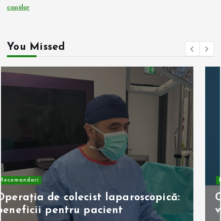
copiilor
You Missed
Recomandari
Ce aparate smart îți ușurează
viața?