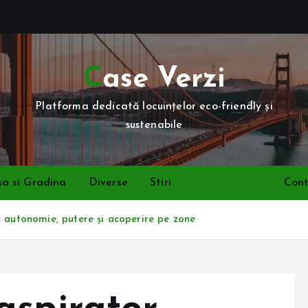
Case Verzi
Platforma dedicată locuințelor eco-friendly și
sustenabile
a si Gradina
Diverse
Stiri
Recomandari
Con
: autonomie, putere și acoperire pe zone