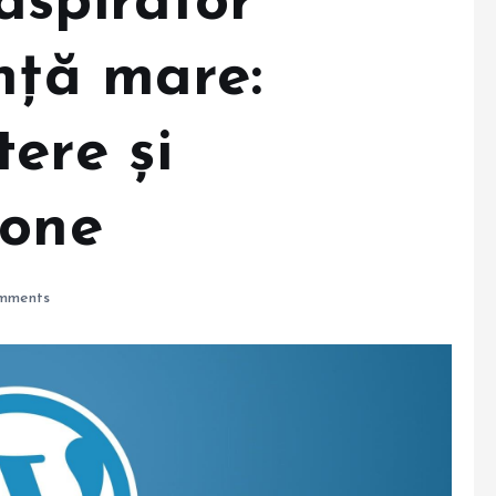
aspirator
nță mare:
ere și
zone
mments