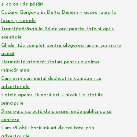
și colonii de păsări
Cazare Gorgova în Delta Dunării – acces rapid la
lacuri și canale
Transfăgărășan în 24 de ore: puncte foto și opriri
esențiale
Ghidul tău complet pentru alegerea luminii potrivite
acasă
Dermatita atopică: sfaturi pentru a calma
mâncărimea
Cum eviți conținutul duplicat în campanii cu
advertoriale
Cotele apelor Dunarii azi – nivelul la stațiile
principale
Strategia corectă de plasare: unde publici ca să
conteze
Cum să obții backlink-uri de calitate prin
advertoriale