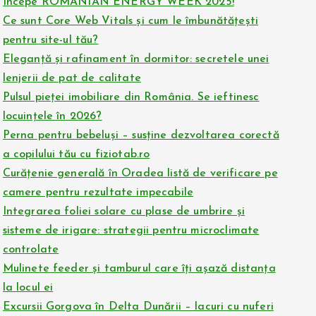
Începe ROMANIAN ENERGY WEEK 2025!
Ce sunt Core Web Vitals și cum le îmbunătățești
pentru site-ul tău?
Eleganță și rafinament în dormitor: secretele unei
lenjerii de pat de calitate
Pulsul pieței imobiliare din România. Se ieftinesc
locuințele în 2026?
Perna pentru bebeluși – susține dezvoltarea corectă
a copilului tău cu fiziotab.ro
Curățenie generală în Oradea listă de verificare pe
camere pentru rezultate impecabile
Integrarea foliei solare cu plase de umbrire și
sisteme de irigare: strategii pentru microclimate
controlate
Mulinete feeder și tamburul care îți așază distanța
la locul ei
Excursii Gorgova în Delta Dunării – lacuri cu nuferi