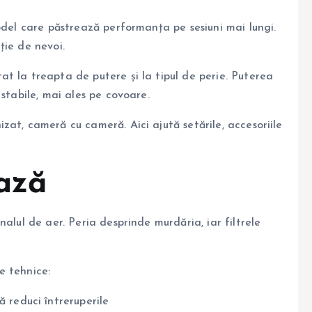
odel care păstrează performanța pe sesiuni mai lungi.
cție de nevoi.
t la treapta de putere și la tipul de perie. Puterea
stabile, mai ales pe covoare.
at, cameră cu cameră. Aici ajută setările, accesoriile
ază
alul de aer. Peria desprinde murdăria, iar filtrele
e tehnice:
 reduci întreruperile