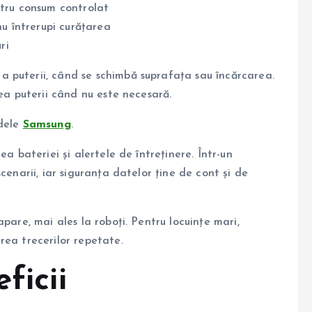
ntru consum controlat
nu întrerupi curățarea
ri
 puterii, când se schimbă suprafața sau încărcarea.
rea puterii când nu este necesară.
odele
Samsung
.
a bateriei și alertele de întreținere. Într-un
cenarii, iar siguranța datelor ține de cont și de
pare, mai ales la roboți. Pentru locuințe mari,
rea trecerilor repetate.
ficii