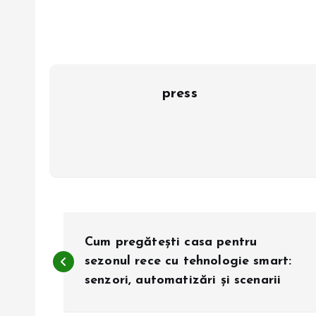
press
N
Cum pregătești casa pentru
a
sezonul rece cu tehnologie smart:
senzori, automatizări și scenarii
v