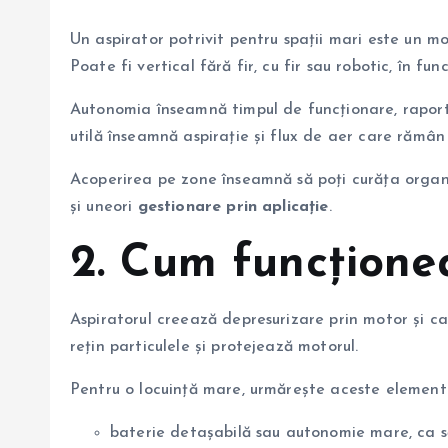
Un aspirator potrivit pentru spații mari este un m
Poate fi vertical fără fir, cu fir sau robotic, în fun
Autonomia înseamnă timpul de funcționare, raporta
utilă înseamnă aspirație și flux de aer care rămân 
Acoperirea pe zone înseamnă să poți curăța organiz
și uneori
gestionare prin aplicație
.
2. Cum funcțione
Aspiratorul creează depresurizare prin motor și can
rețin particulele și protejează motorul.
Pentru o locuință mare, urmărește aceste element
baterie detașabilă sau autonomie mare, ca să