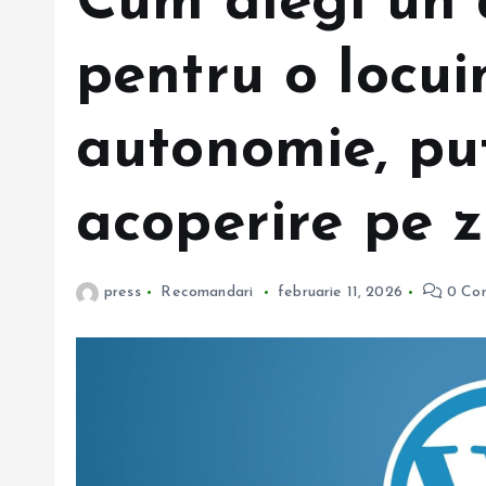
Cum alegi un 
pentru o locui
autonomie, put
acoperire pe 
press
Recomandari
februarie 11, 2026
0 Co