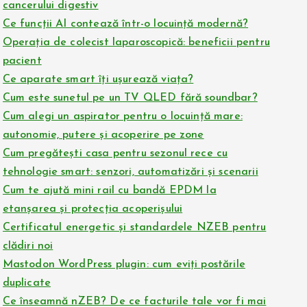
cancerului digestiv
Ce funcții AI contează într-o locuință modernă?
Operația de colecist laparoscopică: beneficii pentru
pacient
Ce aparate smart îți ușurează viața?
Cum este sunetul pe un TV QLED fără soundbar?
Cum alegi un aspirator pentru o locuință mare:
autonomie, putere și acoperire pe zone
Cum pregătești casa pentru sezonul rece cu
tehnologie smart: senzori, automatizări și scenarii
Cum te ajută mini rail cu bandă EPDM la
etanșarea și protecția acoperișului
Certificatul energetic și standardele NZEB pentru
clădiri noi
Mastodon WordPress plugin: cum eviți postările
duplicate
Ce înseamnă nZEB? De ce facturile tale vor fi mai