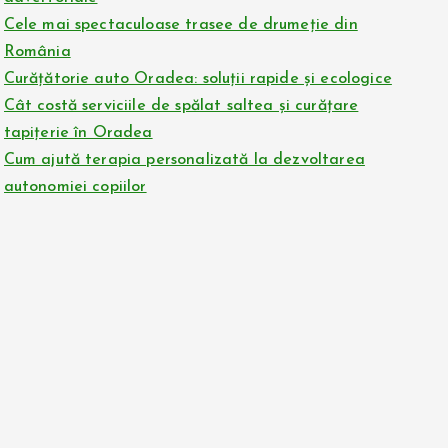
Cele mai spectaculoase trasee de drumeție din
România
Curățătorie auto Oradea: soluții rapide și ecologice
Cât costă serviciile de spălat saltea și curățare
tapițerie în Oradea
Cum ajută terapia personalizată la dezvoltarea
autonomiei copiilor