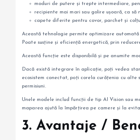
moduri de putere și trepte intermediare, pe
recipiente mai mari sau golire ușoară, ca să 
capete diferite pentru covor, parchet și colțu
Această tehnologie permite optimizare automată a
Poate susține și eficiență energetică, prin reduce
Această funcție este disponibilă și pe anumite m
Dacă există integrare în aplicație, poți vedea stare
ecosistem conectat, poți corela curățenia cu alte s
permisiuni.
Unele modele includ funcții de tip AI Vision sau ma
maparea ajută la împărțirea pe camere și la evita
3. Avantaje / Bene