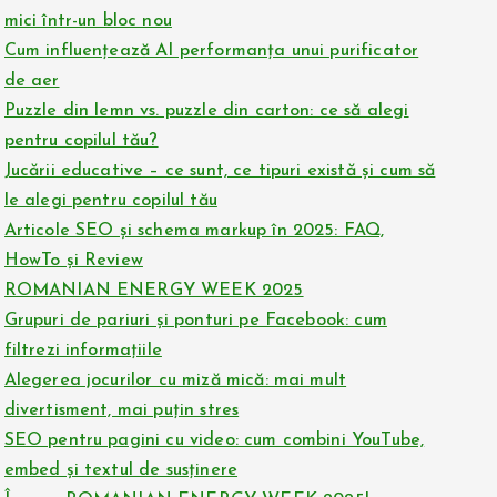
mici într-un bloc nou
Cum influențează AI performanța unui purificator
de aer
Puzzle din lemn vs. puzzle din carton: ce să alegi
pentru copilul tău?
Jucării educative – ce sunt, ce tipuri există și cum să
le alegi pentru copilul tău
Articole SEO și schema markup în 2025: FAQ,
HowTo și Review
ROMANIAN ENERGY WEEK 2025
Grupuri de pariuri și ponturi pe Facebook: cum
filtrezi informațiile
Alegerea jocurilor cu miză mică: mai mult
divertisment, mai puțin stres
SEO pentru pagini cu video: cum combini YouTube,
embed și textul de susținere