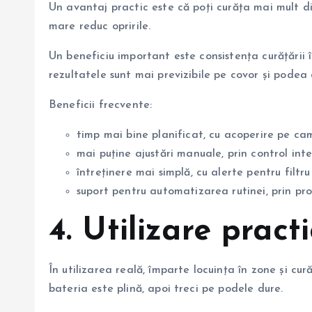
Un avantaj practic este că poți curăța mai mult di
mare reduc opririle.
Un beneficiu important este consistența curățării 
rezultatele sunt mai previzibile pe covor și podea 
Beneficii frecvente:
timp mai bine planificat, cu acoperire pe ca
mai puține ajustări manuale, prin control int
întreținere mai simplă, cu alerte pentru filtru
suport pentru automatizarea rutinei, prin pro
4. Utilizare prac
În utilizarea reală, împarte locuința în zone și c
bateria este plină, apoi treci pe podele dure.