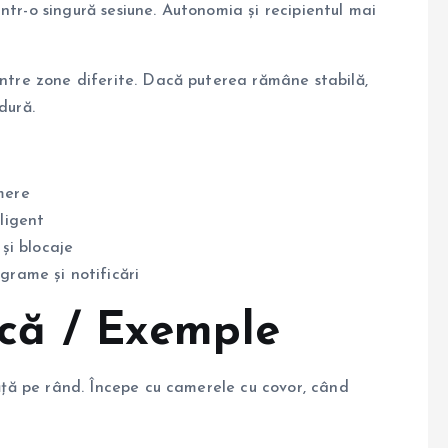
ntr-o singură sesiune. Autonomia și recipientul mai
între zone diferite. Dacă puterea rămâne stabilă,
dură.
mere
eligent
 și blocaje
grame și notificări
tică / Exemple
urăță pe rând. Începe cu camerele cu covor, când