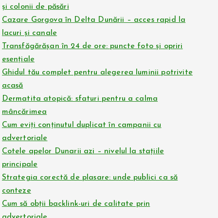
și colonii de păsări
Cazare Gorgova în Delta Dunării – acces rapid la
lacuri și canale
Transfăgărășan în 24 de ore: puncte foto și opriri
esențiale
Ghidul tău complet pentru alegerea luminii potrivite
acasă
Dermatita atopică: sfaturi pentru a calma
mâncărimea
Cum eviți conținutul duplicat în campanii cu
advertoriale
Cotele apelor Dunarii azi – nivelul la stațiile
principale
Strategia corectă de plasare: unde publici ca să
conteze
Cum să obții backlink-uri de calitate prin
advertoriale