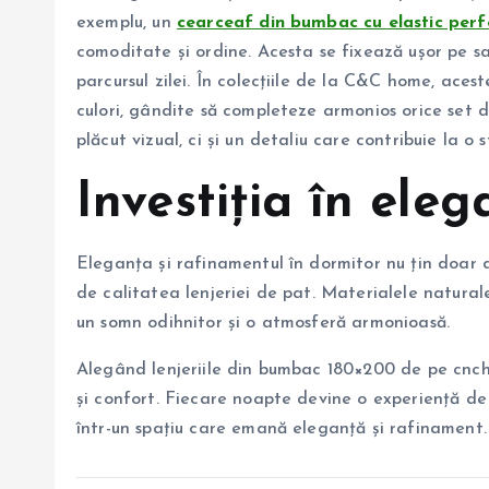
exemplu, un
cearceaf din bumbac cu elastic per
comoditate și ordine. Acesta se fixează ușor pe sal
parcursul zilei. În colecțiile de la C&C home, aces
culori, gândite să completeze armonios orice set d
plăcut vizual, ci și un detaliu care contribuie la o
Investiția în eleg
Eleganța și rafinamentul în dormitor nu țin doar de 
de calitatea lenjeriei de pat. Materialele naturale
un somn odihnitor și o atmosferă armonioasă.
Alegând lenjeriile din bumbac 180×200 de pe cncho
și confort. Fiecare noapte devine o experiență de
într-un spațiu care emană eleganță și rafinament.