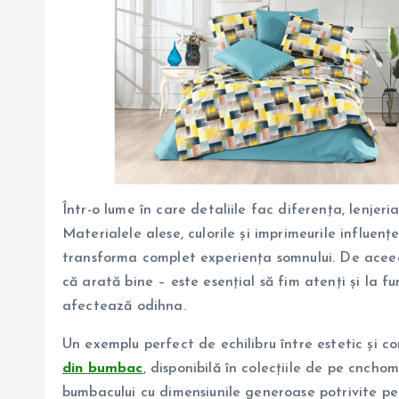
Într-o lume în care detaliile fac diferența, lenjeri
Materialele alese, culorile și imprimeurile influen
transforma complet experiența somnului. De aceea,
că arată bine – este esențial să fim atenți și la f
afectează odihna.
Un exemplu perfect de echilibru între estetic și c
din bumbac
, disponibilă în colecțiile de pe cncho
bumbacului cu dimensiunile generoase potrivite pe