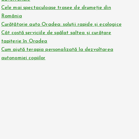
Cele mai spectaculoase trasee de drumeție din
România
Curățătorie auto Oradea: soluții rapide și ecologice
Cât costă serviciile de spălat saltea și curățare
tapițerie în Oradea
Cum ajută terapia personalizată la dezvoltarea
autonomiei copiilor