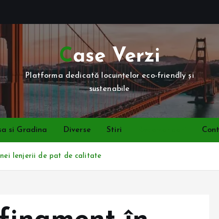
Case Verzi
Platforma dedicată locuințelor eco-friendly și
sustenabile
a si Gradina
Diverse
Stiri
Recomandari
Con
ei lenjerii de pat de calitate