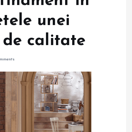
afinament în
etele unei
 de calitate
mments