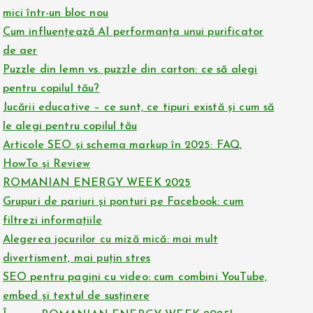
mici într-un bloc nou
Cum influențează AI performanța unui purificator
de aer
Puzzle din lemn vs. puzzle din carton: ce să alegi
pentru copilul tău?
Jucării educative – ce sunt, ce tipuri există și cum să
le alegi pentru copilul tău
Articole SEO și schema markup în 2025: FAQ,
HowTo și Review
ROMANIAN ENERGY WEEK 2025
Grupuri de pariuri și ponturi pe Facebook: cum
filtrezi informațiile
Alegerea jocurilor cu miză mică: mai mult
divertisment, mai puțin stres
SEO pentru pagini cu video: cum combini YouTube,
embed și textul de susținere