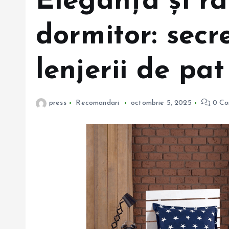
Eleganță și r
dormitor: secr
lenjerii de pat
press
Recomandari
octombrie 5, 2025
0 Co