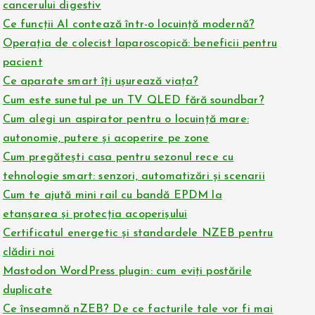
cancerului digestiv
Ce funcții AI contează într-o locuință modernă?
Operația de colecist laparoscopică: beneficii pentru
pacient
Ce aparate smart îți ușurează viața?
Cum este sunetul pe un TV QLED fără soundbar?
Cum alegi un aspirator pentru o locuință mare:
autonomie, putere și acoperire pe zone
Cum pregătești casa pentru sezonul rece cu
tehnologie smart: senzori, automatizări și scenarii
Cum te ajută mini rail cu bandă EPDM la
etanșarea și protecția acoperișului
Certificatul energetic și standardele NZEB pentru
clădiri noi
Mastodon WordPress plugin: cum eviți postările
duplicate
Ce înseamnă nZEB? De ce facturile tale vor fi mai