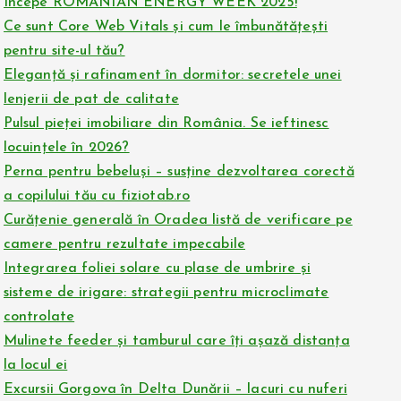
Începe ROMANIAN ENERGY WEEK 2025!
Ce sunt Core Web Vitals și cum le îmbunătățești
pentru site-ul tău?
Eleganță și rafinament în dormitor: secretele unei
lenjerii de pat de calitate
Pulsul pieței imobiliare din România. Se ieftinesc
locuințele în 2026?
Perna pentru bebeluși – susține dezvoltarea corectă
a copilului tău cu fiziotab.ro
Curățenie generală în Oradea listă de verificare pe
camere pentru rezultate impecabile
Integrarea foliei solare cu plase de umbrire și
sisteme de irigare: strategii pentru microclimate
controlate
Mulinete feeder și tamburul care îți așază distanța
la locul ei
Excursii Gorgova în Delta Dunării – lacuri cu nuferi