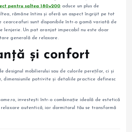
fect pentru saltea 180×200
aduce un plus de
tea, rămâne întins și oferă un aspect îngrijit pe tot
te cearceafuri sunt disponibile într-o gamă variată de
e lenjerie. Un pat aranjat impecabil nu este doar
 stare generală de relaxare.
anță și confort
designul mobilierului sau de culorile pereților, ci și
, dimensiunile potrivite și detaliile practice definesc
me.ro, investești într-o combinație ideală de estetică
 relaxare autentică, iar dormitorul tău se transformă