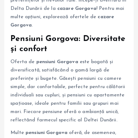
preferințelor și nevoilor tale. Începe-ți aventura în
Delta Dunării de la
cazare Gorgova
! Pentru mai
multe opțiuni, explorează ofertele de
cazare
Gorgova
.
Pensiuni Gorgova:
Diversitate
și confort
Oferta de
pensiuni Gorgova
este bogată și
diversificată, satisfăcând o gamă largă de
preferințe și bugete. Găsești pensiuni cu camere
simple, dar confortabile, perfecte pentru călătorii
individuali sau cupluri, și pensiuni cu apartamente
spațioase, ideale pentru familii sau grupuri mai
mari. Fiecare pensiune oferă o ambianță unică,
reflectând farmecul specific al Deltei Dunării.
Multe
pensiuni Gorgova
oferă, de asemenea,