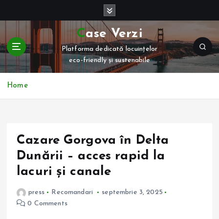
S
k
i
Case Verzi
p
Platforma dedicată locuințelor
t
eco-friendly și sustenabile
o
c
o
Home
n
t
e
n
Cazare Gorgova în Delta
t
Dunării – acces rapid la
lacuri și canale
press
Recomandari
septembrie 3, 2025
0 Comments