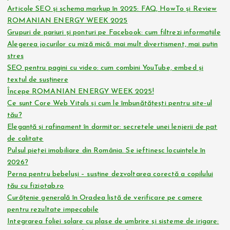
Articole SEO și schema markup în 2025: FAQ, HowTo și Review
ROMANIAN ENERGY WEEK 2025
Grupuri de pariuri și ponturi pe Facebook: cum filtrezi informațiile
Alegerea jocurilor cu miză mică: mai mult divertisment, mai puțin
stres
SEO pentru pagini cu video: cum combini YouTube, embed și
textul de susținere
Începe ROMANIAN ENERGY WEEK 2025!
Ce sunt Core Web Vitals și cum le îmbunătățești pentru site-ul
tău?
Eleganță și rafinament în dormitor: secretele unei lenjerii de pat
de calitate
Pulsul pieței imobiliare din România. Se ieftinesc locuințele în
2026?
Perna pentru bebeluși – susține dezvoltarea corectă a copilului
tău cu fiziotab.ro
Curățenie generală în Oradea listă de verificare pe camere
pentru rezultate impecabile
Integrarea foliei solare cu plase de umbrire și sisteme de irigare: