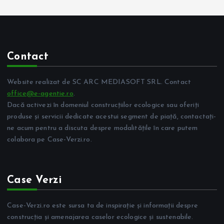
Contact
Website realizat de SC ARC MEDIASOFT SRL. Contact
office@e-agentie.ro
.
Dacă activezi în domeniul construcțiilor ecologice sau oferiți
produse și servicii dedicate acestui segment de piață, contactați-
ne acum pentru a discuta despre modalitățile în care putem
colabora pe Case-Verzi.ro.
Case Verzi
Case-Verzi.ro este sursa ta de inspirație și informații despre
construcția și amenajarea caselor ecologice și sustenabile.