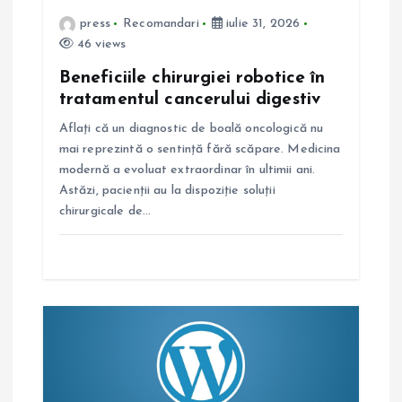
press
Recomandari
iulie 31, 2026
i
46 views
c
Beneficiile chirurgiei robotice în
tratamentul cancerului digestiv
o
Aflați că un diagnostic de boală oncologică nu
mai reprezintă o sentință fără scăpare. Medicina
l
modernă a evoluat extraordinar în ultimii ani.
Astăzi, pacienții au la dispoziție soluții
e
chirurgicale de…