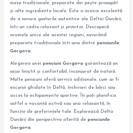
mese tradiționale, preparate din pește proaspăt
și alte ingrediente locale. Este o ocazie excelentă
de a savura gusturile autentice ale Deltei Dunării,
într-un cadru relaxant și primitor. Descoperă
aromele unice ale acestei regiuni, savurând
preparate tradiționale într-una dintre
pensiunile
Gorgova
.
Alegerea unei
pensiuni Gorgova
garantează un
sejur liniștit și confortabil, înconjurat de natură.
Multe pensiuni oferă servicii adiționale, cum ar fi
excursii ghidate în Deltă, închirieri de bărci sau
acces la echipamente sportive. Îți poți planifica
astfel o vacanță activă sau una relaxantă, în
funcție de preferințele tale. Explorează Delta
Dunării din perspectiva oferită de
pensiunile
Gorgova
.