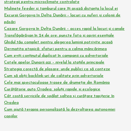
strategii pentru microclimate controlate
Mulinete feeder și tamburul care îți așază distanța la locul ei
Excursii Gorgova în Delta Dunării – lacuri cu nuferi și colonii de
păsări
Cazare Gorgova în Delta Dunării – acces rapid la lacuri și canale
Transfăgărășan în 24 de ore: puncte foto și opriri esențiale
Ghidul tău complet pentru alegerea luminii potrivite acasă
Dermatita atopică: sfaturi pentru a calma mâncărimea
Cum eviți conținutul duplicat în campanii cu advertoriale
Cotele apelor Dunarii azi – nivelul la stațiile principale
Strategia corectă de plasare: unde publici ca să conteze
Cum să obții backlink-uri de calitate prin advertoriale
Cele mai spectaculoase trasee de drumeție din România
Curățătorie auto Oradea: soluții rapide și ecologice
Cât costă serviciile de spălat saltea și curățare tapițerie în
Oradea
Cum ajută terapia personalizată la dezvoltarea autonomiei
copiilor