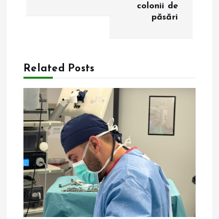
i
colonii de
păsări
g
a
Related Posts
r
e
î
n
a
r
t