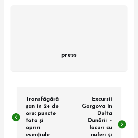
press
N
Transfăgără
Excursii
a
șan în 24 de
Gorgova în
ore: puncte
Delta
foto și
Dunării –
v
opriri
lacuri cu
esențiale
nuferi și