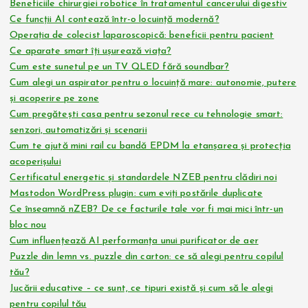
Beneficiile chirurgiei robotice în tratamentul cancerului digestiv
Ce funcții AI contează într-o locuință modernă?
Operația de colecist laparoscopică: beneficii pentru pacient
Ce aparate smart îți ușurează viața?
Cum este sunetul pe un TV QLED fără soundbar?
Cum alegi un aspirator pentru o locuință mare: autonomie, putere
și acoperire pe zone
Cum pregătești casa pentru sezonul rece cu tehnologie smart:
senzori, automatizări și scenarii
Cum te ajută mini rail cu bandă EPDM la etanșarea și protecția
acoperișului
Certificatul energetic și standardele NZEB pentru clădiri noi
Mastodon WordPress plugin: cum eviți postările duplicate
Ce înseamnă nZEB? De ce facturile tale vor fi mai mici într-un
bloc nou
Cum influențează AI performanța unui purificator de aer
Puzzle din lemn vs. puzzle din carton: ce să alegi pentru copilul
tău?
Jucării educative – ce sunt, ce tipuri există și cum să le alegi
pentru copilul tău