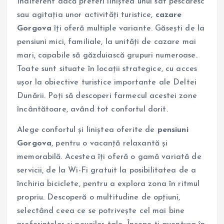
Indiferent dacă preferi liniștea unui sat pescăresc
sau agitația unor activități turistice,
cazare
Gorgova
îți oferă multiple variante. Găsești de la
pensiuni mici, familiale, la unități de cazare mai
mari, capabile să găzduiască grupuri numeroase.
Toate sunt situate în locații strategice, cu acces
ușor la obiective turistice importante ale Deltei
Dunării. Poți să descoperi farmecul acestei zone
încântătoare, având tot confortul dorit.
Alege confortul și liniștea oferite de
pensiuni
Gorgova
, pentru o vacanță relaxantă și
memorabilă. Acestea îți oferă o gamă variată de
servicii, de la Wi-Fi gratuit la posibilitatea de a
închiria biciclete, pentru a explora zona în ritmul
propriu. Descoperă o multitudine de opțiuni,
selectând ceea ce se potrivește cel mai bine