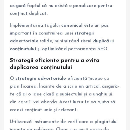
asigură faptul că nu există o penalizare pentru
conținut duplicat.
Implementarea tagului
canonical
este un pas
important în construirea unei
strategii
advertoriale
solide, minimizând riscul
duplicării
conținutului
și optimizând performanța SEO.
Strategii eficiente pentru a evita
duplicarea conținutului
O
strategie advertoriale
eficientă începe cu
planificarea. Înainte de a scrie un articol, asigură-
te că ai o idee clară a subiectului și a unghiului
din care îl vei aborda. Acest lucru te va ajuta să
creezi conținut unic și relevant.
Utilizează instrumente de verificare a plagiatului
înainte de publicare. Chiar și o mică parte de