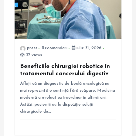
n
a
r
press
Recomandari
iulie 31, 2026
t
37 views
i
Beneficiile chirurgiei robotice în
tratamentul cancerului digestiv
c
Aflați că un diagnostic de boală oncologică nu
mai reprezintă o sentință fără scăpare. Medicina
o
modernă a evoluat extraordinar în ultimii ani.
Astăzi, pacienții au la dispoziție soluții
l
chirurgicale de…
e