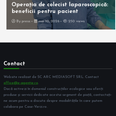
Operația de colecist laparoscopică:
beneficii pentru pacient
By
press
mai 10, 2026
250 views
Contact
Website realizat de SC ARC MEDIASOFT SRL. Contact
office@e-agentie.ro
.
Dacă activezi în domeniul construcțiilor ecologice sau oferiți
produse și servicii dedicate acestui segment de piață, contactați-
ne acum pentru a discuta despre modalitățile în care putem
colabora pe Case-Verzi.ro.