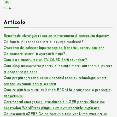
Stiri
Turism
Articole
Beneficiile chirurgiei robotice în tratamentul cancerului digestiv
Ce funcții AI contează într-o locuință modernă?
Operația de colecist laparoscopică: beneficii pentru pacient
Ce aparate smart îți ușurează viața?
Cum este sunetul pe un TV QLED fără soundbar?
Cum alegi un aspirator pentru o locuință mare: autonomie, putere
și acoperire pe zone
Cum pregătești casa pentru sezonul rece cu tehnologie smart:
senzori, automatizări și scenarii
Cum te ajută mini rail cu bandă EPDM la etanșarea și protecția
acoperișului
Certificatul energetic și standardele NZEB pentru clădiri noi
Mastodon WordPress plugin: cum eviți postările duplicate
Ce înseamnă nZEB? De ce facturile tale vor fi mai mici într-un