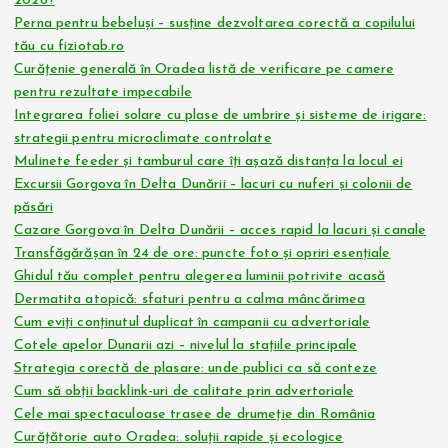
2026?
Perna pentru bebeluși – susține dezvoltarea corectă a copilului
tău cu fiziotab.ro
Curățenie generală în Oradea listă de verificare pe camere
pentru rezultate impecabile
Integrarea foliei solare cu plase de umbrire și sisteme de irigare:
strategii pentru microclimate controlate
Mulinete feeder și tamburul care îți așază distanța la locul ei
Excursii Gorgova în Delta Dunării – lacuri cu nuferi și colonii de
păsări
Cazare Gorgova în Delta Dunării – acces rapid la lacuri și canale
Transfăgărășan în 24 de ore: puncte foto și opriri esențiale
Ghidul tău complet pentru alegerea luminii potrivite acasă
Dermatita atopică: sfaturi pentru a calma mâncărimea
Cum eviți conținutul duplicat în campanii cu advertoriale
Cotele apelor Dunarii azi – nivelul la stațiile principale
Strategia corectă de plasare: unde publici ca să conteze
Cum să obții backlink-uri de calitate prin advertoriale
Cele mai spectaculoase trasee de drumeție din România
Curățătorie auto Oradea: soluții rapide și ecologice