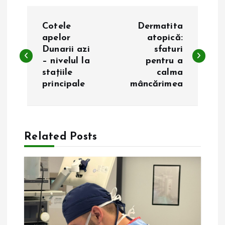
N
Cotele
Dermatita
a
apelor
atopică:
Dunarii azi
sfaturi
– nivelul la
pentru a
v
stațiile
calma
principale
mâncărimea
i
g
a
Related Posts
r
e
î