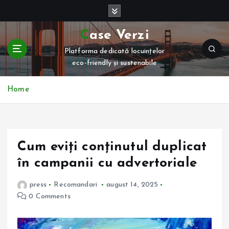
S
k
i
Case Verzi
p
Platforma dedicată locuințelor
t
eco-friendly și sustenabile
o
c
o
Home
n
t
e
n
Cum eviți conținutul duplicat
t
în campanii cu advertoriale
press
Recomandari
august 14, 2025
0 Comments