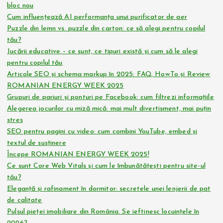
bloc nou
Cum influențează AI performanța unui purificator de aer
Puzzle din lemn vs. puzzle din carton: ce să alegi pentru copilul
tău?
Jucării educative – ce sunt, ce tipuri există și cum să le alegi
pentru copilul tău
Articole SEO și schema markup în 2025: FAQ, HowTo și Review
ROMANIAN ENERGY WEEK 2025
Grupuri de pariuri și ponturi pe Facebook: cum filtrezi informațiile
Alegerea jocurilor cu miză mică: mai mult divertisment, mai puțin
stres
SEO pentru pagini cu video: cum combini YouTube, embed și
textul de susținere
Începe ROMANIAN ENERGY WEEK 2025!
Ce sunt Core Web Vitals și cum le îmbunătățești pentru site-ul
tău?
Eleganță și rafinament în dormitor: secretele unei lenjerii de pat
de calitate
Pulsul pieței imobiliare din România. Se ieftinesc locuințele în