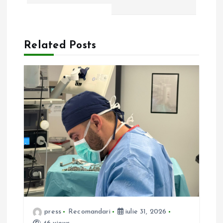
g
a
Related Posts
r
e
î
n
a
r
t
press
Recomandari
iulie 31, 2026
i