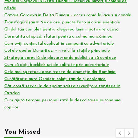
Excursii Gorgova în Delta Dunării – lacuri cu nuferi și colonii de
păsări
Cazare Gorgova în Delta Dunării – acces rapid la lacuri și canale
Transfăgărășan în 24 de ore: puncte foto și opriri esențiale
Ghidul tău complet pentru alegerea luminii potrivite acasă
Dermatita atopică: sfaturi pentru a calma mâncărimea
Cum eviți conținutul duplicat în campanii cu advertoriale
Cotele apelor Dunarii azi – nivelul la stațiile principale
Strategia corectă de plasare: unde publici ca să conteze
Cum să obții backlink-uri de calitate prin advertoriale
Cele mai spectaculoase trasee de drumeție din România
Curățătorie auto Oradea: soluții rapide și ecologice
Cât costă serviciile de spălat saltea și curățare tapițerie în
Oradea
Cum ajută terapia personalizată la dezvoltarea autonomiei
copiilor
You Missed