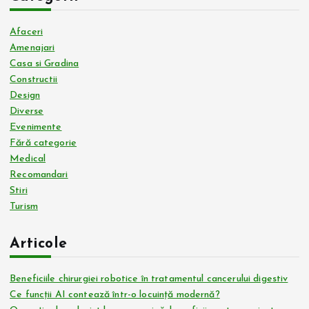
Afaceri
Amenajari
Casa si Gradina
Constructii
Design
Diverse
Evenimente
Fără categorie
Medical
Recomandari
Stiri
Turism
Articole
Beneficiile chirurgiei robotice în tratamentul cancerului digestiv
Ce funcții AI contează într-o locuință modernă?