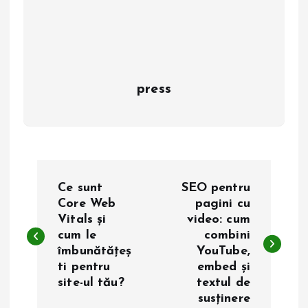
press
N
Ce sunt
SEO pentru
a
Core Web
pagini cu
Vitals și
video: cum
cum le
combini
v
îmbunătățeș
YouTube,
ti pentru
embed și
i
site-ul tău?
textul de
susținere