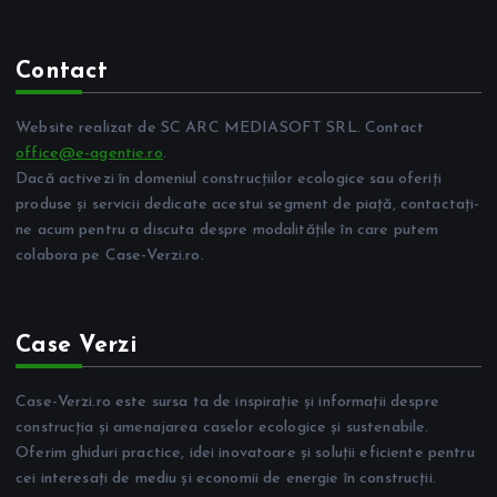
Contact
Website realizat de SC ARC MEDIASOFT SRL. Contact
office@e-agentie.ro
.
Dacă activezi în domeniul construcțiilor ecologice sau oferiți
produse și servicii dedicate acestui segment de piață, contactați-
ne acum pentru a discuta despre modalitățile în care putem
colabora pe Case-Verzi.ro.
Case Verzi
Case-Verzi.ro este sursa ta de inspirație și informații despre
construcția și amenajarea caselor ecologice și sustenabile.
Oferim ghiduri practice, idei inovatoare și soluții eficiente pentru
cei interesați de mediu și economii de energie în construcții.