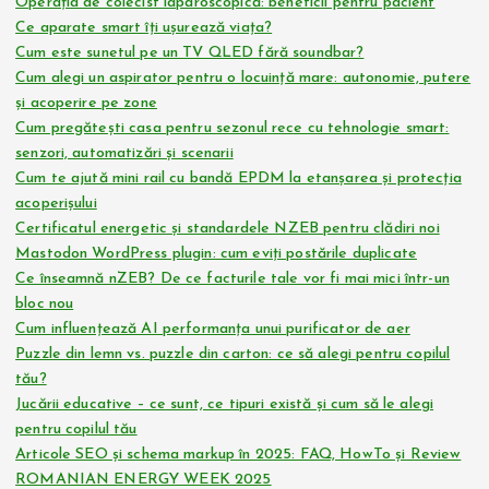
Operația de colecist laparoscopică: beneficii pentru pacient
Ce aparate smart îți ușurează viața?
Cum este sunetul pe un TV QLED fără soundbar?
Cum alegi un aspirator pentru o locuință mare: autonomie, putere
și acoperire pe zone
Cum pregătești casa pentru sezonul rece cu tehnologie smart:
senzori, automatizări și scenarii
Cum te ajută mini rail cu bandă EPDM la etanșarea și protecția
acoperișului
Certificatul energetic și standardele NZEB pentru clădiri noi
Mastodon WordPress plugin: cum eviți postările duplicate
Ce înseamnă nZEB? De ce facturile tale vor fi mai mici într-un
bloc nou
Cum influențează AI performanța unui purificator de aer
Puzzle din lemn vs. puzzle din carton: ce să alegi pentru copilul
tău?
Jucării educative – ce sunt, ce tipuri există și cum să le alegi
pentru copilul tău
Articole SEO și schema markup în 2025: FAQ, HowTo și Review
ROMANIAN ENERGY WEEK 2025