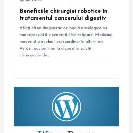
46 views
c
Beneficiile chirurgiei robotice în
tratamentul cancerului digestiv
o
Aflați că un diagnostic de boală oncologică nu
mai reprezintă o sentință fără scăpare. Medicina
l
modernă a evoluat extraordinar în ultimii ani.
Astăzi, pacienții au la dispoziție soluții
e
chirurgicale de…