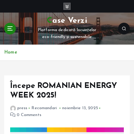
S
k
i
Case Verzi
p
Platforma dedicată locuințelor
t
eco-friendly și sustenabile
o
c
o
Home
n
t
e
n
Începe ROMANIAN ENERGY
t
WEEK 2025!
press
Recomandari
noiembrie 13, 2025
0 Comments