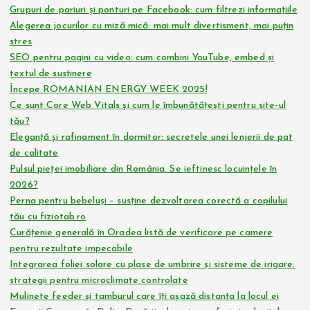
Grupuri de pariuri și ponturi pe Facebook: cum filtrezi informațiile
Alegerea jocurilor cu miză mică: mai mult divertisment, mai puțin
stres
SEO pentru pagini cu video: cum combini YouTube, embed și
textul de susținere
Începe ROMANIAN ENERGY WEEK 2025!
Ce sunt Core Web Vitals și cum le îmbunătățești pentru site-ul
tău?
Eleganță și rafinament în dormitor: secretele unei lenjerii de pat
de calitate
Pulsul pieței imobiliare din România. Se ieftinesc locuințele în
2026?
Perna pentru bebeluși – susține dezvoltarea corectă a copilului
tău cu fiziotab.ro
Curățenie generală în Oradea listă de verificare pe camere
pentru rezultate impecabile
Integrarea foliei solare cu plase de umbrire și sisteme de irigare:
strategii pentru microclimate controlate
Mulinete feeder și tamburul care îți așază distanța la locul ei