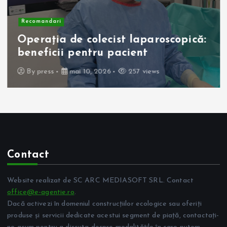
Recomandari
Operația de colecist laparoscopică:
beneficii pentru pacient
By
press
mai 10, 2026
257 views
Contact
Website realizat de SC ARC MEDIASOFT SRL. Contact
office@e-agentie.ro
.
Dacă activezi în domeniul construcțiilor ecologice sau oferiți
produse și servicii dedicate acestui segment de piață, contactați-