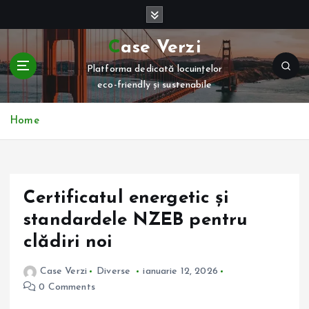
S
k
i
Case Verzi
p
Platforma dedicată locuințelor
t
eco-friendly și sustenabile
o
c
o
Home
n
t
e
n
Certificatul energetic și
t
standardele NZEB pentru
clădiri noi
Case Verzi
Diverse
ianuarie 12, 2026
0 Comments