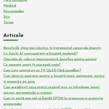
Fără categorie
Medical
Recomandari
Stiri
Turism
Articole
Beneficiile chirurgiei robotice în tratamentul cancerului digestiv
Ce funcții AI contează într-o locuință modernă?
Operația de colecist laparoscopică: beneficii pentru pacient
Ce aparate smart îți ușurează viața?
Cum este sunetul pe un TV QLED fără soundbar?
Cum alegi un aspirator pentru o locuință mare: autonomie, putere
și acoperire pe zone
Cum pregătești casa pentru sezonul rece cu tehnologie smart:
senzori, automatizări și scenarii
Cum te ajută mini rail cu bandă EPDM la etanșarea și protecția
acoperișului