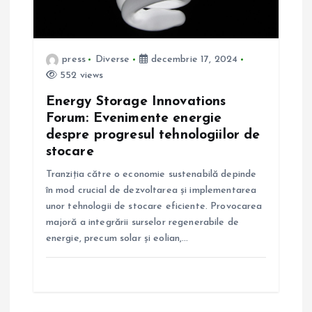
î
n
press
Diverse
decembrie 17, 2024
a
552 views
Energy Storage Innovations
r
Forum: Evenimente energie
despre progresul tehnologiilor de
t
stocare
i
Tranziția către o economie sustenabilă depinde
în mod crucial de dezvoltarea și implementarea
unor tehnologii de stocare eficiente. Provocarea
c
majoră a integrării surselor regenerabile de
energie, precum solar și eolian,…
o
l