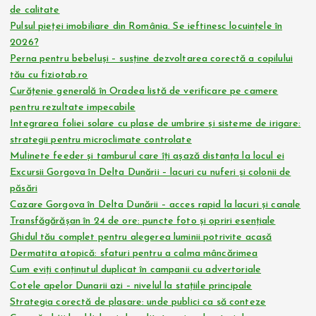
de calitate
Pulsul pieței imobiliare din România. Se ieftinesc locuințele în
2026?
Perna pentru bebeluși – susține dezvoltarea corectă a copilului
tău cu fiziotab.ro
Curățenie generală în Oradea listă de verificare pe camere
pentru rezultate impecabile
Integrarea foliei solare cu plase de umbrire și sisteme de irigare:
strategii pentru microclimate controlate
Mulinete feeder și tamburul care îți așază distanța la locul ei
Excursii Gorgova în Delta Dunării – lacuri cu nuferi și colonii de
păsări
Cazare Gorgova în Delta Dunării – acces rapid la lacuri și canale
Transfăgărășan în 24 de ore: puncte foto și opriri esențiale
Ghidul tău complet pentru alegerea luminii potrivite acasă
Dermatita atopică: sfaturi pentru a calma mâncărimea
Cum eviți conținutul duplicat în campanii cu advertoriale
Cotele apelor Dunarii azi – nivelul la stațiile principale
Strategia corectă de plasare: unde publici ca să conteze