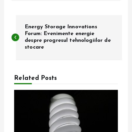
N
Energy Storage Innovations
a
Forum: Evenimente energie
despre progresul tehnologiilor de
stocare
v
i
g
Related Posts
a
r
e