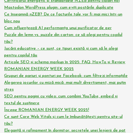
Certificatul energetic și standardele NZEB pentru clădiri noi
Mastodon WordPress plugin: cum eviți postările duplicate
Ce înseamnă nZEB? De ce facturile tale vor fi mai mici într-un
bloc nou
Cum influențează AI performanța unui purificator de aer
Puzzle din lemn vs. puzzle din carton: ce să alegi pentru copilul
tău?
Jucării educative – ce sunt, ce tipuri există și cum să le alegi
pentru copilul tău
Articole SEO și schema markup în 2025: FAQ, HowTo și Review
ROMANIAN ENERGY WEEK 2025
Grupuri de pariuri și ponturi pe Facebook: cum filtrezi informațiile
Alegerea jocurilor cu miză mică: mai mult divertisment, mai puțin
stres
SEO pentru pagini cu video: cum combini YouTube, embed și
textul de susținere
Începe ROMANIAN ENERGY WEEK 2025!
Ce sunt Core Web Vitals și cum le îmbunătățești pentru site-ul
tău?
Eleganță și rafinament în dormitor: secretele unei lenjerii de pat