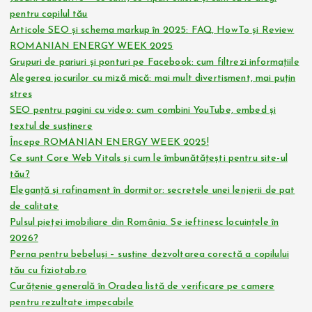
pentru copilul tău
Articole SEO și schema markup în 2025: FAQ, HowTo și Review
ROMANIAN ENERGY WEEK 2025
Grupuri de pariuri și ponturi pe Facebook: cum filtrezi informațiile
Alegerea jocurilor cu miză mică: mai mult divertisment, mai puțin
stres
SEO pentru pagini cu video: cum combini YouTube, embed și
textul de susținere
Începe ROMANIAN ENERGY WEEK 2025!
Ce sunt Core Web Vitals și cum le îmbunătățești pentru site-ul
tău?
Eleganță și rafinament în dormitor: secretele unei lenjerii de pat
de calitate
Pulsul pieței imobiliare din România. Se ieftinesc locuințele în
2026?
Perna pentru bebeluși – susține dezvoltarea corectă a copilului
tău cu fiziotab.ro
Curățenie generală în Oradea listă de verificare pe camere
pentru rezultate impecabile