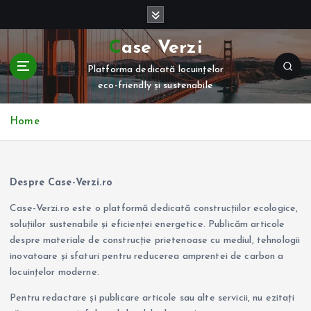
S
k
i
Case Verzi
p
Platforma dedicată locuințelor
t
eco-friendly și sustenabile
o
c
o
Home
n
t
e
n
Despre Case-Verzi.ro
t
Case-Verzi.ro este o platformă dedicată construcțiilor ecologice,
soluțiilor sustenabile și eficienței energetice. Publicăm articole
despre materiale de construcție prietenoase cu mediul, tehnologii
inovatoare și sfaturi pentru reducerea amprentei de carbon a
locuințelor moderne.
Pentru redactare și publicare articole sau alte servicii, nu ezitați