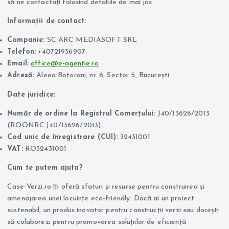
să ne contactați folosind detaliile de mai jos.
Informații de contact:
Companie:
SC ARC MEDIASOFT SRL
Telefon:
+40721936907
Email:
office@e-agentie.ro
Adresă:
Aleea Botorani, nr. 6, Sector 5, București
Date juridice:
Număr de ordine la Registrul Comerțului:
J40/13626/2013
(ROONRC.J40/13626/2013)
Cod unic de înregistrare (CUI):
32431001
VAT:
RO32431001
Cum te putem ajuta?
Case-Verzi.ro îți oferă sfaturi și resurse pentru construirea și
amenajarea unei locuințe eco-friendly. Dacă ai un proiect
sustenabil, un produs inovator pentru construcții verzi sau dorești
să colaborezi pentru promovarea soluțiilor de eficiență