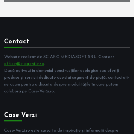
Contact
Website realizat de SC ARC MEDIASOFT SRL. Contact
office@e-agentie.ro
.
Dacă activezi în domeniul construcțiilor ecologice sau oferiți
produse și servicii dedicate acestui segment de piață, contactați-
ne acum pentru a discuta despre modalitățile în care putem
colabora pe Case-Verzi.ro.
Case Verzi
Case-Verzi.ro este sursa ta de inspirație și informații despre