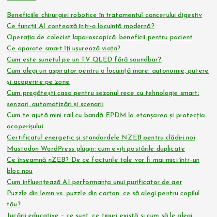
Beneficiile chirurgiei robotice în tratamentul cancerului digestiv
Ce funcții AI contează într-o locuință modernă?
Operația de colecist laparoscopică: beneficii pentru pacient
Ce aparate smart îți ușurează viața?
Cum este sunetul pe un TV QLED fără soundbar?
Cum alegi un aspirator pentru o locuință mare: autonomie, putere
și acoperire pe zone
Cum pregătești casa pentru sezonul rece cu tehnologie smart:
senzori, automatizări și scenarii
Cum te ajută mini rail cu bandă EPDM la etanșarea și protecția
acoperișului
Certificatul energetic și standardele NZEB pentru clădiri noi
Mastodon WordPress plugin: cum eviți postările duplicate
Ce înseamnă nZEB? De ce facturile tale vor fi mai mici într-un
bloc nou
Cum influențează AI performanța unui purificator de aer
Puzzle din lemn vs. puzzle din carton: ce să alegi pentru copilul
tău?
Jucării educative – ce sunt, ce tipuri există și cum să le alegi