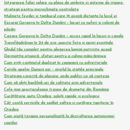
Integrarea foliei solare cu plase de umbrire și sisteme de irigare:
strategii pentru microclimate controlate
Mulinete feeder și tamburul care îți așază distanța la locul ei
Excursii Gorgova în Delta Dunării – lacuri cu nuferi și colonii de
păsări
Cazare Gorgova în Delta Dunării – acces rapid la lacuri și canale
Transfăgărășan în 24 de ore: puncte foto și opriri esențiale
Ghidul tău complet pentru alegerea luminii potrivite acasă
Dermatita atopică: sfaturi pentru a calma mâncărimea
Cum eviți conținutul duplicat în campanii cu advertoriale
Cotele apelor Dunarii azi – nivelul la stațiile principale
Strategia corectă de plasare: unde publici ca să conteze
Cum să obții backlink-uri de calitate prin advertoriale
Cele mai spectaculoase trasee de drumeție din România
Curățătorie auto Oradea: soluții rapide și ecologice
Cât costă serviciile de spălat saltea și curățare tapițerie în
Oradea
Cum ajută terapia personalizată la dezvoltarea autonomiei
copiilor