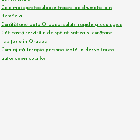
Cele mai spectaculoase trasee de drumeție din
România
Curățătorie auto Oradea: soluții rapide și ecologice
Cât costă serviciile de spălat saltea și curățare
tapițerie în Oradea
Cum ajută terapia personalizată la dezvoltarea
autonomiei copiilor