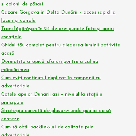
și colonii de păsări
Cazare Gorgova în Delta Dunării – acces rapid la
lacuri și canale
Transfăgărășan în 24 de ore: puncte foto și opriri
esențiale
Ghidul tău complet pentru alegerea luminii potrivite
acasă
Dermatita atopică: sfaturi pentru a calma
mâncărimea
Cum eviți conținutul duplicat în campanii cu
advertoriale
Cotele apelor Dunarii azi – nivelul la stațiile
principale
Strategia corectă de plasare: unde publici ca să
conteze
Cum să obții backlink-uri de calitate prin
advertoriale