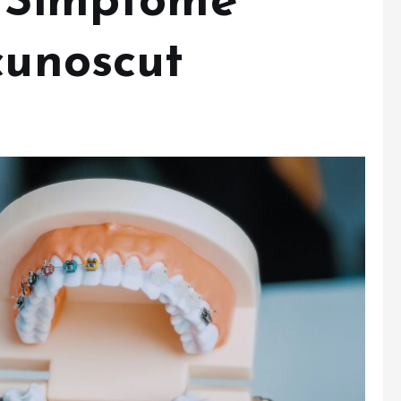
: Simptome
cunoscut