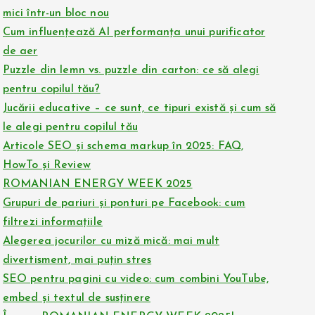
mici într-un bloc nou
Cum influențează AI performanța unui purificator
de aer
Puzzle din lemn vs. puzzle din carton: ce să alegi
pentru copilul tău?
Jucării educative – ce sunt, ce tipuri există și cum să
le alegi pentru copilul tău
Articole SEO și schema markup în 2025: FAQ,
HowTo și Review
ROMANIAN ENERGY WEEK 2025
Grupuri de pariuri și ponturi pe Facebook: cum
filtrezi informațiile
Alegerea jocurilor cu miză mică: mai mult
divertisment, mai puțin stres
SEO pentru pagini cu video: cum combini YouTube,
embed și textul de susținere