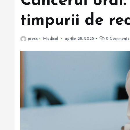
Cancerul oral
timpurii de re
press
Medical
aprilie 28, 2025
0 Comments