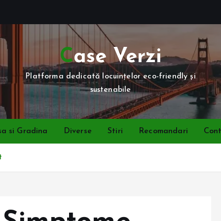
Case Verzi
Platforma dedicată locuințelor eco-friendly și
sustenabile
a si Gradina
Diverse
Stiri
Recomandari
Con
t