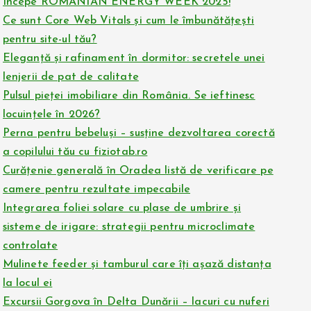
Începe ROMANIAN ENERGY WEEK 2025!
Ce sunt Core Web Vitals și cum le îmbunătățești
pentru site-ul tău?
Eleganță și rafinament în dormitor: secretele unei
lenjerii de pat de calitate
Pulsul pieței imobiliare din România. Se ieftinesc
locuințele în 2026?
Perna pentru bebeluși – susține dezvoltarea corectă
a copilului tău cu fiziotab.ro
Curățenie generală în Oradea listă de verificare pe
camere pentru rezultate impecabile
Integrarea foliei solare cu plase de umbrire și
sisteme de irigare: strategii pentru microclimate
controlate
Mulinete feeder și tamburul care îți așază distanța
la locul ei
Excursii Gorgova în Delta Dunării – lacuri cu nuferi