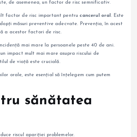
este, de asemenea, un factor de risc semnificativ.
lt factor de risc important pentru
cancerul oral
. Este
 adopți măsuri preventive adecvate. Prevenția, în acest
ă a acestor factori de risc.
 incidență mai mare la persoanele peste 40 de ani.
e un impact mult mai mare asupra riscului de
tilul de viață este crucială.
ilor orale, este esențial să înțelegem cum putem
tru sănătatea
uce riscul apariției problemelor.