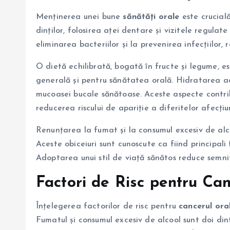
Menținerea unei bune
sănătăți orale
este crucial
dinților, folosirea aței dentare și vizitele regulate
eliminarea bacteriilor și la prevenirea infecțiilor, 
O dietă echilibrată, bogată în fructe și legume, 
generală și pentru sănătatea orală. Hidratarea a
mucoasei bucale sănătoase. Aceste aspecte contrib
reducerea riscului de apariție a diferitelor afecțiun
Renunțarea la fumat și la consumul excesiv de alco
Aceste obiceiuri sunt cunoscute ca fiind principali
Adoptarea unui stil de viață sănătos reduce semnif
Factori de Risc pentru Can
Înțelegerea factorilor de risc pentru
cancerul ora
Fumatul și consumul excesiv de alcool sunt doi din