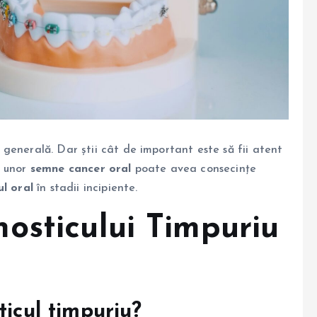
generală. Dar știi cât de important este să fii atent
a unor
semne cancer oral
poate avea consecințe
l oral
în stadii incipiente.
osticului Timpuriu
ticul timpuriu?