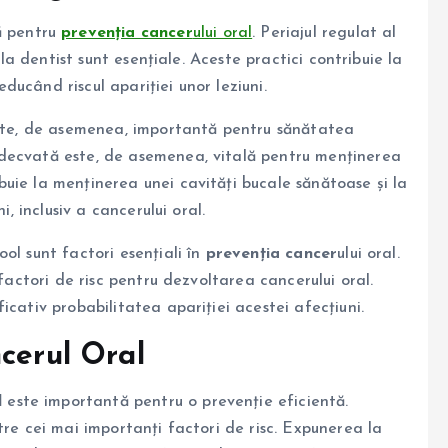
ă pentru
prevenția cancer
ului oral
. Periajul regulat al
 la dentist sunt esențiale. Aceste practici contribuie la
reducând riscul apariției unor leziuni.
este, de asemenea, importantă pentru sănătatea
decvată este, de asemenea, vitală pentru menținerea
uie la menținerea unei cavități bucale sănătoase și la
i, inclusiv a cancerului oral.
ol sunt factori esențiali în
prevenția cancer
ului oral.
 factori de risc pentru dezvoltarea cancerului oral.
icativ probabilitatea apariției acestei afecțiuni.
cerul Oral
l
este importantă pentru o prevenție eficientă.
tre cei mai importanți factori de risc. Expunerea la