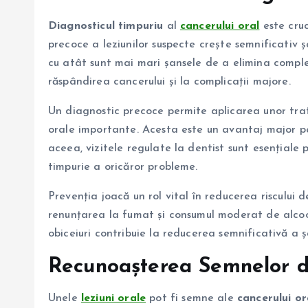
Diagnosticul timpuriu
al
cancerului oral
este cruc
precoce a leziunilor suspecte crește semnificativ 
cu atât sunt mai mari șansele de a elimina comple
răspândirea cancerului și la complicații majore.
Un diagnostic precoce permite aplicarea unor trat
orale importante. Acesta este un avantaj major pe
aceea, vizitele regulate la dentist sunt esențial
timpurie a oricăror probleme.
Prevenția joacă un rol vital în reducerea riscului 
renunțarea la fumat și consumul moderat de alcoo
obiceiuri contribuie la reducerea semnificativă a 
Recunoașterea Semnelor d
Unele
leziuni orale
pot fi semne ale
cancerului or