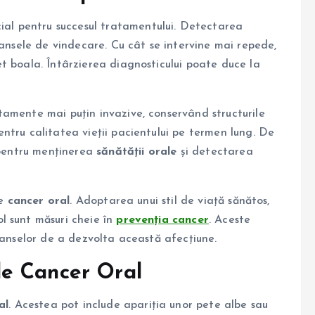
ial pentru succesul tratamentului. Detectarea
șansele de vindecare. Cu cât se intervine mai repede,
t boala. Întârzierea diagnosticului poate duce la
amente mai puțin invazive, conservând structurile
ntru calitatea vieții pacientului pe termen lung. De
e pentru menținerea
sănătății orale
și detectarea
de
cancer oral
. Adoptarea unui stil de viață sănătos,
l sunt măsuri cheie în
prevenția cancer
. Aceste
șanselor de a dezvolta această afecțiune.
e Cancer Oral
al
. Acestea pot include apariția unor pete albe sau