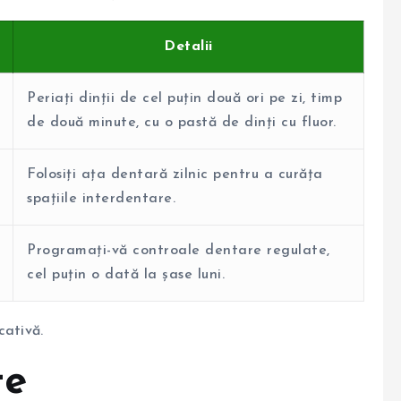
Detalii
Periați dinții de cel puțin două ori pe zi, timp
de două minute, cu o pastă de dinți cu fluor.
Folosiți ața dentară zilnic pentru a curăța
spațiile interdentare.
Programați-vă controale dentare regulate,
cel puțin o dată la șase luni.
cativă.
te