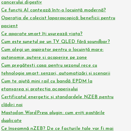
cancerului digestiv
Ce funcții AI contează într-o locuință modernă?
Operația de colecist laparoscopică: beneficii pentru
pacient
Ce aparate smart îți ușurează viața?
Cum este sunetul pe un TV QLED fără soundbar?
Cum alegi un aspirator pentru o locuință mare:
autonomie, putere și acoperire pe zone
Cum pregătești casa pentru sezonul rece cu
tehnologie smart: senzori, automatizări și scenarii
Cum te ajută mini rail cu bandă EPDM la
etanșarea și protecția acoperișului
Certificatul energetic și standardele NZEB pentru
clădiri noi
Mastodon WordPress plugin: cum eviți postările
duplicate
Ce înseamnă nZEB? De ce facturile tale vor fi mai