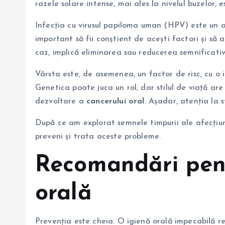
razele solare intense, mai ales la nivelul buzelor, 
Infecția cu virusul papiloma uman (HPV) este un a
important să fii conștient de acești factori și să
caz, implică eliminarea sau reducerea semnificativ
Vârsta este, de asemenea, un factor de risc, cu o
Genetica poate juca un rol, dar stilul de viață ar
dezvoltare a
cancerului oral
. Așadar, atenția la s
După ce am explorat semnele timpurii ale afecțiun
preveni și trata aceste probleme.
Recomandări pen
orală
Prevenția este cheia. O igienă orală impecabilă red