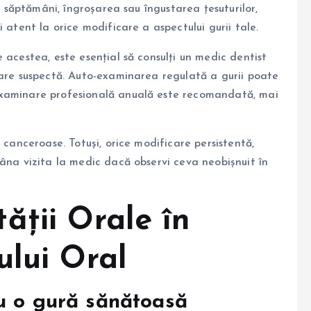
va săptămâni, îngroșarea sau îngustarea țesuturilor,
 atent la orice modificare a aspectului gurii tale.
 acestea, este esențial să consulți un medic dentist
care suspectă. Auto-examinarea regulată a gurii poate
examinare profesională anuală este recomandată, mai
 canceroase. Totuși, orice modificare persistentă,
mâna vizita la medic dacă observi ceva neobișnuit în
ății Orale în
ului Oral
u o gură sănătoasă