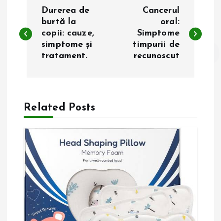
N
Durerea de
Cancerul
a
burtă la
oral:
copii: cauze,
Simptome
simptome și
timpurii de
v
tratament.
recunoscut
i
g
Related Posts
a
r
e
î
n