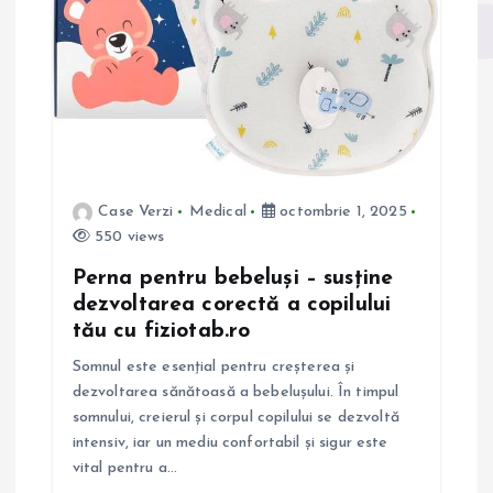
a
r
t
i
Case Verzi
Medical
octombrie 1, 2025
550 views
c
Perna pentru bebeluși – susține
dezvoltarea corectă a copilului
o
tău cu fiziotab.ro
l
Somnul este esențial pentru creșterea și
dezvoltarea sănătoasă a bebelușului. În timpul
e
somnului, creierul și corpul copilului se dezvoltă
intensiv, iar un mediu confortabil și sigur este
vital pentru a…