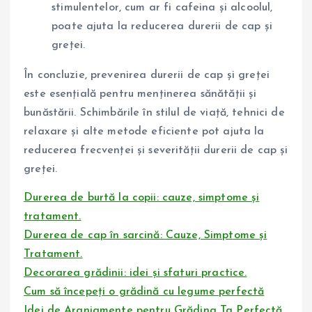
stimulentelor, cum ar fi cafeina și alcoolul,
poate ajuta la reducerea durerii de cap și
greței.
În concluzie, prevenirea durerii de cap și greței
este esențială pentru menținerea sănătății și
bunăstării. Schimbările în stilul de viață, tehnici de
relaxare și alte metode eficiente pot ajuta la
reducerea frecvenței și severității durerii de cap și
greței.
Durerea de burtă la copii: cauze, simptome și
tratament.
Durerea de cap în sarcină: Cauze, Simptome și
Tratament.
Decorarea grădinii: idei și sfaturi practice.
Cum să începeți o grădină cu legume perfectă
Idei de Aranjamente pentru Grădina Ta Perfectă