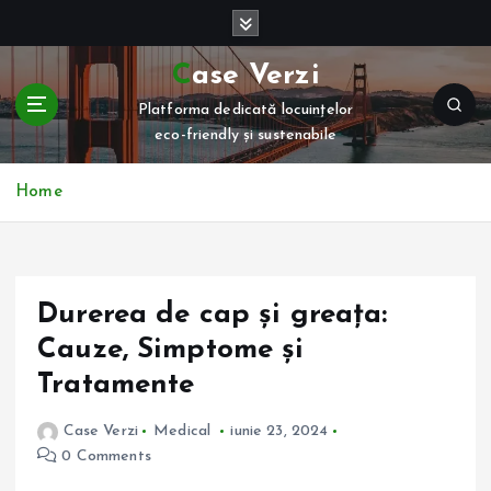
S
k
i
Case Verzi
p
Platforma dedicată locuințelor
t
eco-friendly și sustenabile
o
c
o
Home
n
t
e
n
Durerea de cap și greața:
t
Cauze, Simptome și
Tratamente
Case Verzi
Medical
iunie 23, 2024
0 Comments