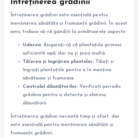
Întreținerea grădinii
Întreținerea grădinii este esențială pentru
menținerea sănătății și frumuseții grădinii. În acest
sens, trebuie să vă gândiți la următoarele aspecte:
Udarea
: Asigurați-vă că plantațiile primesc
suficientă apă, dar nu și prea multă.
Tăierea și îngrijirea plantelor
: Tăiați și
îngrijiți plantațiile pentru a le menține
sănătoase și frumoase.
Controlul dăunătorilor
: Verificați periodic
grădina pentru a detecta și elimina
dăunătorii.
Întreținerea grădinii necesită timp și efort, dar
este esențială pentru menținerea sănătății și
frumuseții grădinii.