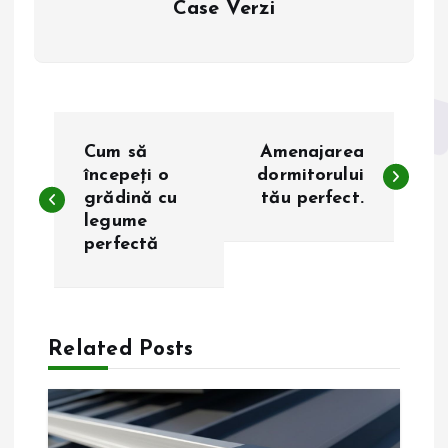
Case Verzi
N
Cum să
Amenajarea
a
începeți o
dormitorului
grădină cu
tău perfect.
legume
v
perfectă
i
g
Related Posts
a
r