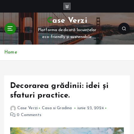
S
k
i
Case Verzi
p
Platforma dedicată locuințelor
t
eco-friendly și sustenabile
o
c
o
Home
n
t
e
n
Decorarea grădinii: idei și
t
sfaturi practice.
Case Verzi
Casa si Gradina
iunie 23, 2024
0 Comments