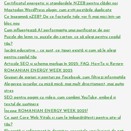
Certificatul energetic și standardele NZEB pentru clădiri noi
Mastodon WordPress plugin: cum eviți postările duplicate
Ce înseamnă nZEB? De ce facturile tale vor fi mai mici într-un
bloc nou
Cum influențează AI performanța unui purificator de aer
Puzzle din lemn vs. puzzle din carton: ce să alegi pentru copilul
tău?
Jucării educative – ce sunt, ce tipuri există și cum să le alegi
pentru copilul tău
Articole SEO și schema markup în 2025: FAQ, HowTo și Review
ROMANIAN ENERGY WEEK 2025
Grupuri de pariuri și ponturi pe Facebook: cum filtrezi informațiile
Alegerea jocurilor cu miză mică: mai mult divertisment, mai puțin
stres
SEO pentru pagini cu video: cum combini YouTube, embed și
textul de susținere
Începe ROMANIAN ENERGY WEEK 2025!
Ce sunt Core Web Vitals și cum le îmbunătățești pentru site-ul
tău?