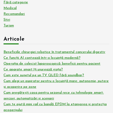
Fără categorie
Medical
Recomandari
Stiri
Turism
Articole
Beneficiile chirurgiei robotice în tratamentul cancerului digestiv
Ce funcții AI contează într-o locuință modernă?
Operația de colecist laparoscopică: beneficii pentru pacient
Ce aparate smart îți ușurează viața?
Cum este sunetul pe un TV QLED fără soundbar?
Cum alegi un aspirator pentru o locuință mare: autonomie, putere
și acoperire pe zone
Cum pregătești casa pentru sezonul rece cu tehnologie smart:
senzori, automatizări și scenarii
Cum te ajută mini rail cu bandă EPDM la etanșarea și protecția
acoperișului