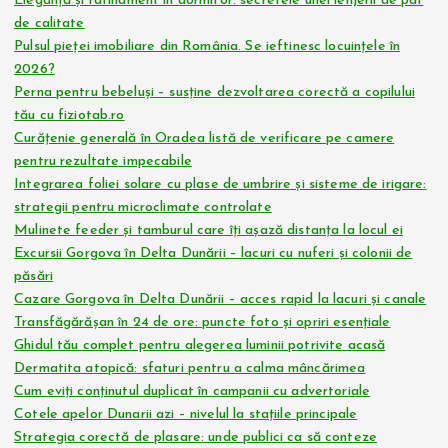
Eleganță și rafinament în dormitor: secretele unei lenjerii de pat
de calitate
Pulsul pieței imobiliare din România. Se ieftinesc locuințele în
2026?
Perna pentru bebeluși – susține dezvoltarea corectă a copilului
tău cu fiziotab.ro
Curățenie generală în Oradea listă de verificare pe camere
pentru rezultate impecabile
Integrarea foliei solare cu plase de umbrire și sisteme de irigare:
strategii pentru microclimate controlate
Mulinete feeder și tamburul care îți așază distanța la locul ei
Excursii Gorgova în Delta Dunării – lacuri cu nuferi și colonii de
păsări
Cazare Gorgova în Delta Dunării – acces rapid la lacuri și canale
Transfăgărășan în 24 de ore: puncte foto și opriri esențiale
Ghidul tău complet pentru alegerea luminii potrivite acasă
Dermatita atopică: sfaturi pentru a calma mâncărimea
Cum eviți conținutul duplicat în campanii cu advertoriale
Cotele apelor Dunarii azi – nivelul la stațiile principale
Strategia corectă de plasare: unde publici ca să conteze