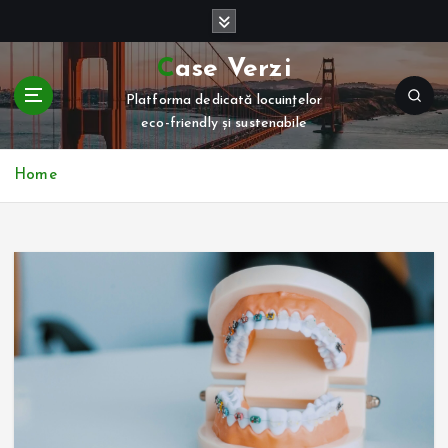
S
k
i
Case Verzi
p
Platforma dedicată locuințelor
t
eco-friendly și sustenabile
o
c
o
Home
n
t
e
n
t