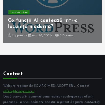
Recomandari
Ce funcții AI contează într-o
locuință modernă?
By
press
mai 28, 2026
215 views
Contact
Website realizat de SC ARC MEDIASOFT SRL. Contact
office@e-agentie.ro
.
Dacă activezi în domeniul construcțiilor ecologice sau oferiți
produse și servicii dedicate acestui segment de piață, contactați-