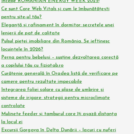
Începe ROMANIAN ENERGY WEEK 2025!
Ce sunt Core Web Vitals și cum le îmbunătățești
pentru site-ul tău?
Eleganță și rafinament în dormitor: secretele unei
lenjerii de pat de calitate
Pulsul pieței imobiliare din România. Se ieftinesc
locuințele în 2026?
Perna pentru bebeluși – susține dezvoltarea corectă
a copilului tău cu fiziotab.ro
Curățenie generală în Oradea listă de verificare pe
camere pentru rezultate impecabile
Integrarea foliei solare cu plase de umbrire și
sisteme de irigare: strategii pentru microclimate
controlate
Mulinete feeder și tamburul care îți așază distanța
la locul ei
Excursii Gorgova în Delta Dunării – lacuri cu nuferi