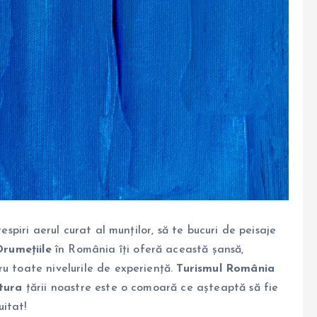
espiri aerul curat al munților, să te bucuri de peisaje
Drumețiile
în România îți oferă această șansă,
u toate nivelurile de experiență.
Turismul România
tura
țării noastre este o comoară ce așteaptă să fie
itat!