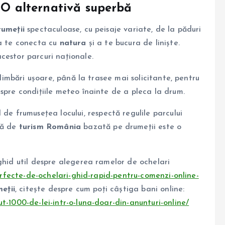
 O alternativă superbă
rumeții
spectaculoase, cu peisaje variate, de la păduri
 a te conecta cu
natura
și a te bucura de liniște.
cestor parcuri naționale.
plimbări ușoare, până la trasee mai solicitante, pentru
spre condițiile meteo înainte de a pleca la drum.
 de frumusețea locului, respectă regulile parcului
ță de
turism România
bazată pe drumeții este o
ghid util despre alegerea ramelor de ochelari
perfecte-de-ochelari-ghid-rapid-pentru-comenzi-online-
eții
, citește despre cum poți câștiga bani online:
t-1000-de-lei-intr-o-luna-doar-din-anunturi-online/