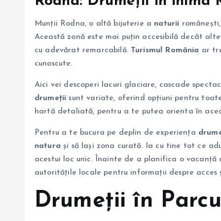
Rodna
: Drumeții în inima
Munții Rodna, o altă bijuterie a
naturii
românești,
Această zonă este mai puțin accesibilă decât alt
cu adevărat remarcabilă.
Turismul România
ar tr
cunoscute.
Aici vei descoperi lacuri glaciare, cascade specta
drumeții
sunt variate, oferind opțiuni pentru toate 
hartă detaliată, pentru a te putea orienta în acea
Pentru a te bucura pe deplin de experiența
drume
natura
și să lași zona curată. Ia cu tine tot ce ad
acestui loc unic. Înainte de a planifica o vacanță
autoritățile locale pentru informații despre acces ș
Drumeții
în Parcu