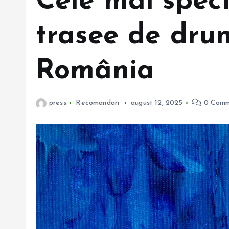
Cele mai spec
trasee de dru
România
press
Recomandari
august 12, 2025
0 Comm