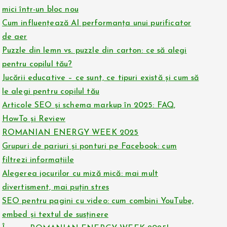
mici într-un bloc nou
Cum influențează AI performanța unui purificator
de aer
Puzzle din lemn vs. puzzle din carton: ce să alegi
pentru copilul tău?
Jucării educative – ce sunt, ce tipuri există și cum să
le alegi pentru copilul tău
Articole SEO și schema markup în 2025: FAQ,
HowTo și Review
ROMANIAN ENERGY WEEK 2025
Grupuri de pariuri și ponturi pe Facebook: cum
filtrezi informațiile
Alegerea jocurilor cu miză mică: mai mult
divertisment, mai puțin stres
SEO pentru pagini cu video: cum combini YouTube,
embed și textul de susținere