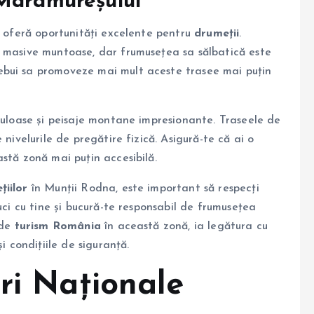
 Maramureșului
 oferă oportunități excelente pentru
drumeții
.
e masive muntoase, dar frumusețea sa sălbatică este
ebui sa promoveze mai mult aceste trasee mai puțin
culoase și peisaje montane impresionante. Traseele de
nivelurile de pregătire fizică. Asigură-te că ai o
stă zonă mai puțin accesibilă.
țiilor
în Munții Rodna, este important să respecți
uci cu tine și bucură-te responsabil de frumusețea
 de
turism România
în această zonă, ia legătura cu
i condițiile de siguranță.
ri Naționale