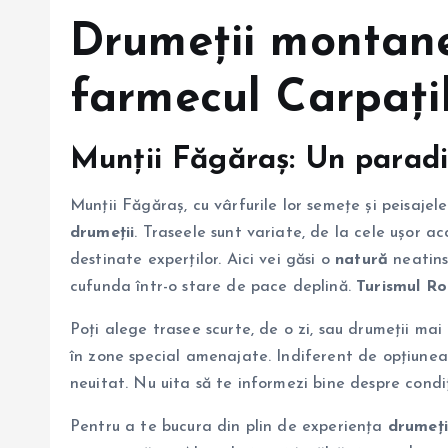
Drumeții
montane
farmecul Carpați
Munții Făgăraș
: Un parad
Munții Făgăraș, cu vârfurile lor semețe și peisajel
drumeții
. Traseele sunt variate, de la cele ușor ac
destinate experților. Aici vei găsi o
natură
neatinsă
cufunda într-o stare de pace deplină.
Turismul R
Poți alege trasee scurte, de o zi, sau drumeții mai
în zone special amenajate. Indiferent de opțiunea a
neuitat. Nu uita să te informezi bine despre condi
Pentru a te bucura din plin de experiența
drumeți