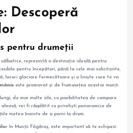
: Descoperă
lor
is pentru drumeții
e sălbatice, reprezintă o destinație ideală pentru
cesibile pentru începători, până la cele mai solicitante,
, lacuri glaciare fermecătoare și o liniște care te va
omânia
este promovat și de frumusețea acestor munți.
 lungi, de mai multe zile, cu posibilitatea de campare
leasă, vei fi răsplătit cu priveliști panoramice de
țiile meteo înainte de a porni la drum.
ilor
în Munții Făgăraș, este important să te echipezi