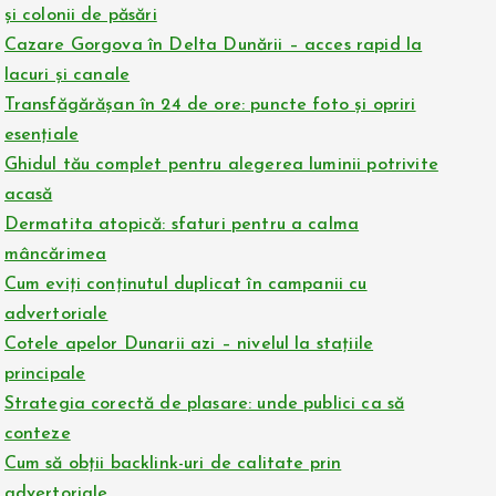
și colonii de păsări
Cazare Gorgova în Delta Dunării – acces rapid la
lacuri și canale
Transfăgărășan în 24 de ore: puncte foto și opriri
esențiale
Ghidul tău complet pentru alegerea luminii potrivite
acasă
Dermatita atopică: sfaturi pentru a calma
mâncărimea
Cum eviți conținutul duplicat în campanii cu
advertoriale
Cotele apelor Dunarii azi – nivelul la stațiile
principale
Strategia corectă de plasare: unde publici ca să
conteze
Cum să obții backlink-uri de calitate prin
advertoriale