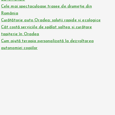
Cele mai spectaculoase trasee de drumeție din
România
Curățătorie auto Oradea: soluții rapide și ecologice
Cât costă serviciile de spălat saltea și curățare
tapițerie în Oradea
Cum ajută terapia personalizată la dezvoltarea
autonomiei copiilor