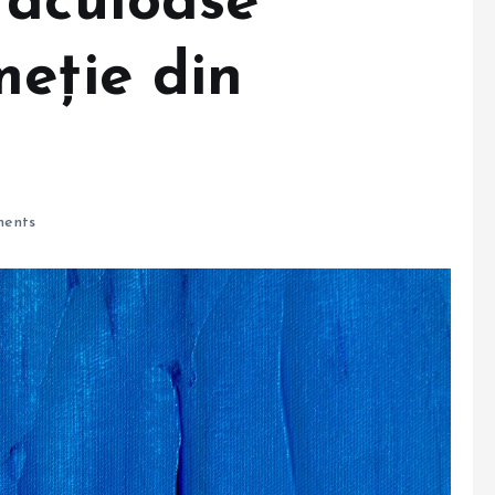
taculoase
meție din
ents