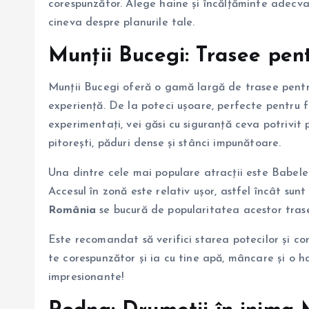
corespunzător. Alege haine și încălțăminte adecvat
cineva despre planurile tale.
Munții Bucegi
: Trasee pent
Munții Bucegi oferă o gamă largă de trasee pent
experiență. De la poteci ușoare, perfecte pentru f
experimentați, vei găsi cu siguranță ceva potrivit 
pitorești, păduri dense și stânci impunătoare.
Una dintre cele mai populare atracții este Babele
Accesul în zonă este relativ ușor, astfel încât sun
România
se bucură de popularitatea acestor tra
Este recomandat să verifici starea potecilor și co
te corespunzător și ia cu tine apă, mâncare și o 
impresionante!