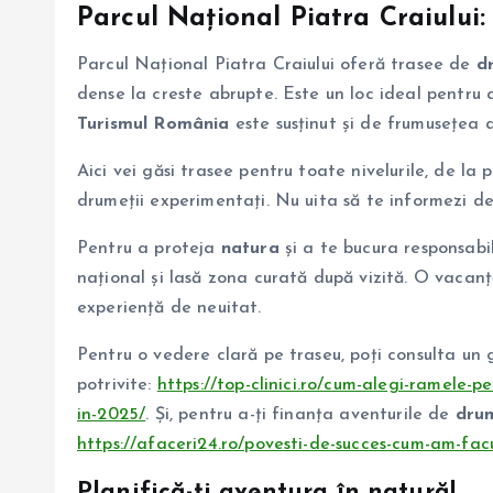
Parcul Național Piatra Craiului
:
Parcul Național Piatra Craiului oferă trasee de
d
dense la creste abrupte. Este un loc ideal pentru
Turismul România
este susținut și de frumusețea a
Aici vei găsi trasee pentru toate nivelurile, de la 
drumeții experimentați. Nu uita să te informezi de
Pentru a proteja
natura
și a te bucura responsabil
național și lasă zona curată după vizită. O vacan
experiență de neuitat.
Pentru o vedere clară pe traseu, poți consulta un 
potrivite:
https://top-clinici.ro/cum-alegi-ramele-
in-2025/
. Și, pentru a-ți finanța aventurile de
drum
https://afaceri24.ro/povesti-de-succes-cum-am-facu
Planifică-ți aventura în natură!