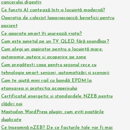
cancerului digestiv
Ce funcții AI contează într-o locuință modernă?
Operația de colecist laparoscopică: beneficii pentru
pacient
Ce aparate smart îți ușurează viața?
Cum este sunetul pe un TV QLED fără soundbar?
Cum alegi un aspirator pentru o locuință mare:
autonomie, putere și acoperire pe zone
Cum pregătești casa pentru sezonul rece cu
tehnologie smart: senzori, automatizări și scenarii
Cum te ajută mini rail cu bandă EPDM la
etanșarea și protecția acoperișului
Certificatul energetic și standardele NZEB pentru
clădiri noi
Mastodon WordPress plugin: cum eviți postările
duplicate
Ce înseamnă nZEB? De ce facturile tale vor fi mai