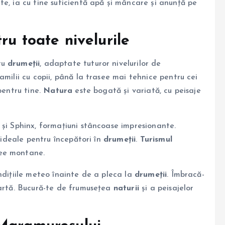
e, ia cu tine suficientă apă și mâncare și anunță pe
ru toate nivelurile
ru
drumeții
, adaptate tuturor nivelurilor de
amilii cu copii, până la trasee mai tehnice pentru cei
pentru tine.
Natura
este bogată și variată, cu peisaje
 și Sphinx, formațiuni stâncoase impresionante.
t ideale pentru începători în
drumeții
.
Turismul
see montane.
ndițiile meteo înainte de a pleca la
drumeții
. Îmbracă-
hartă. Bucură-te de frumusețea
naturii
și a peisajelor