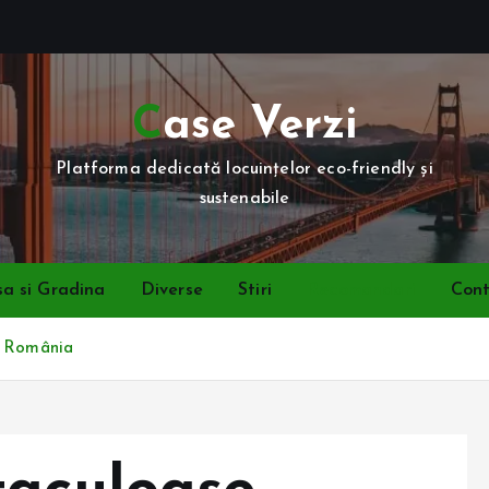
Case Verzi
Platforma dedicată locuințelor eco-friendly și
sustenabile
a si Gradina
Diverse
Stiri
Recomandari
Con
n România