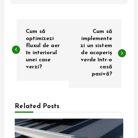
N
Cum să
Cum să
a
optimizezi
implemente
fluxul de aer
zi un sistem
în interiorul
de acoperiș
v
unei case
verde într-o
verzi?
casă
i
pasivă?
g
a
Related Posts
r
e