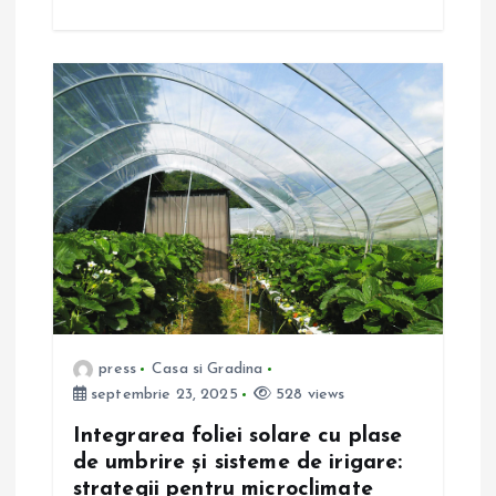
e
press
Casa si Gradina
septembrie 23, 2025
528 views
Integrarea foliei solare cu plase
de umbrire și sisteme de irigare:
strategii pentru microclimate