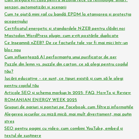
Cum pregătești casa pentru sezonul rece cu tehnologie smart:
senzori, automatizări și scenarii
Cum te ajută mini rail cu bandă EPDM la etanșarea și protecția
acoperișului
Certificatul energetic și standardele NZEB pentru clădiri noi
Mastodon WordPress plugin: cum eviți postările duplicate
Ce înseamnă nZEB? De ce facturile tale vor fi mai mici într-un
bloc nou
Cum influențează AI performanța unui purificator de aer
Puzzle din lemn vs. puzzle din carton: ce să alegi pentru copilul
tău?
Jucării educative – ce sunt, ce tipuri există și cum să le alegi
pentru copilul tău
Articole SEO și schema markup în 2025: FAQ, HowTo și Review
ROMANIAN ENERGY WEEK 2025
Grupuri de pariuri și ponturi pe Facebook: cum filtrezi informațiile
Alegerea jocurilor cu miză mică: mai mult divertisment, mai puțin
stres
SEO pentru pagini cu video: cum combini YouTube, embed și
textul de susținere