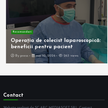
Recomandari
Operația de colecist laparoscopică:
beneficii pentru pacient
By
press
mai 10, 2026
263 views
Contact
Website realizat de SC ARC MEDIASOFT SRL. Contact