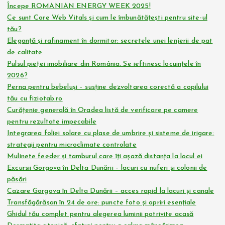
Începe ROMANIAN ENERGY WEEK 2025!
Ce sunt Core Web Vitals și cum le îmbunătățești pentru site-ul
tău?
Eleganță și rafinament în dormitor: secretele unei lenjerii de pat
de calitate
Pulsul pieței imobiliare din România. Se ieftinesc locuințele în
2026?
Perna pentru bebeluși – susține dezvoltarea corectă a copilului
tău cu fiziotab.ro
Curățenie generală în Oradea listă de verificare pe camere
pentru rezultate impecabile
Integrarea foliei solare cu plase de umbrire și sisteme de irigare:
strategii pentru microclimate controlate
Mulinete feeder și tamburul care îți așază distanța la locul ei
Excursii Gorgova în Delta Dunării – lacuri cu nuferi și colonii de
păsări
Cazare Gorgova în Delta Dunării – acces rapid la lacuri și canale
Transfăgărășan în 24 de ore: puncte foto și opriri esențiale
Ghidul tău complet pentru alegerea luminii potrivite acasă