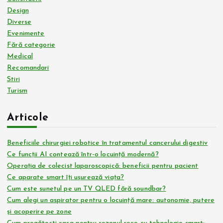
Design
Diverse
Evenimente
Fără categorie
Medical
Recomandari
Stiri
Turism
Articole
Beneficiile chirurgiei robotice în tratamentul cancerului digestiv
Ce funcții AI contează într-o locuință modernă?
Operația de colecist laparoscopică: beneficii pentru pacient
Ce aparate smart îți ușurează viața?
Cum este sunetul pe un TV QLED fără soundbar?
Cum alegi un aspirator pentru o locuință mare: autonomie, putere
și acoperire pe zone