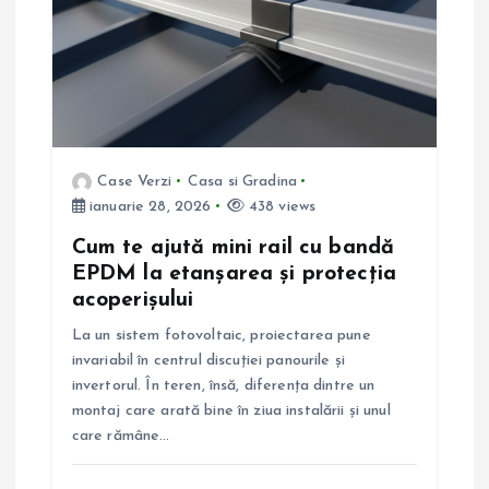
î
n
a
r
Case Verzi
Casa si Gradina
ianuarie 28, 2026
438 views
t
Cum te ajută mini rail cu bandă
EPDM la etanșarea și protecția
i
acoperișului
La un sistem fotovoltaic, proiectarea pune
c
invariabil în centrul discuției panourile și
invertorul. În teren, însă, diferența dintre un
o
montaj care arată bine în ziua instalării și unul
care rămâne…
l