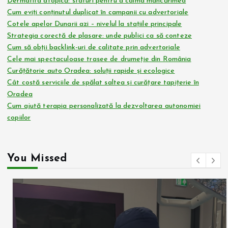
Dermatita atopică: sfaturi pentru a calma mâncărimea
Cum eviți conținutul duplicat în campanii cu advertoriale
Cotele apelor Dunarii azi – nivelul la stațiile principale
Strategia corectă de plasare: unde publici ca să conteze
Cum să obții backlink-uri de calitate prin advertoriale
Cele mai spectaculoase trasee de drumeție din România
Curățătorie auto Oradea: soluții rapide și ecologice
Cât costă serviciile de spălat saltea și curățare tapițerie în
Oradea
Cum ajută terapia personalizată la dezvoltarea autonomiei
copiilor
You Missed