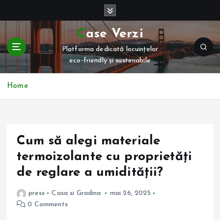
S
k
i
Case Verzi
p
Platforma dedicată locuințelor
t
eco-friendly și sustenabile
o
c
o
Home
n
t
e
n
Cum să alegi materiale
t
termoizolante cu proprietăți
de reglare a umidității?
press
Casa si Gradina
mai 26, 2025
0 Comments