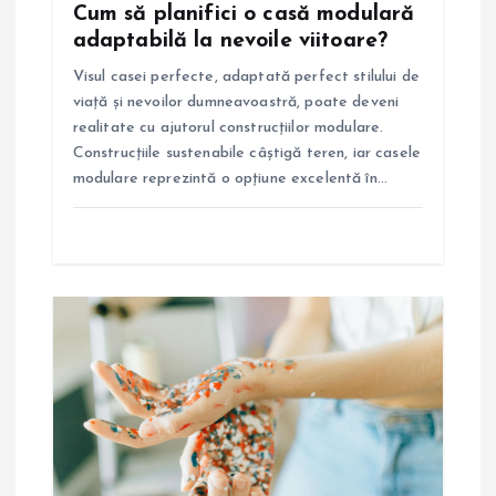
Cum să planifici o casă modulară
c
adaptabilă la nevoile viitoare?
o
Visul casei perfecte, adaptată perfect stilului de
viață și nevoilor dumneavoastră, poate deveni
l
realitate cu ajutorul construcțiilor modulare.
Construcțiile sustenabile câștigă teren, iar casele
e
modulare reprezintă o opțiune excelentă în…