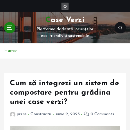
S
k
i
Case Verzi
p
Platforma dedicată locuințelor
t
eco-friendly și sustenabile
o
c
o
Home
n
t
e
n
Cum să integrezi un sistem de
t
compostare pentru grădina
unei case verzi?
press
Constructii
iunie 9, 2025
0 Comments