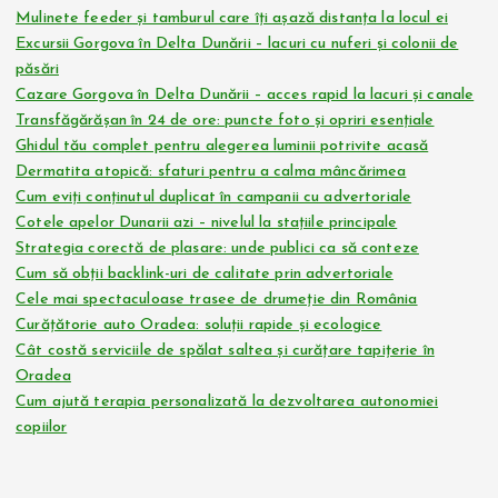
Mulinete feeder și tamburul care îți așază distanța la locul ei
Excursii Gorgova în Delta Dunării – lacuri cu nuferi și colonii de
păsări
Cazare Gorgova în Delta Dunării – acces rapid la lacuri și canale
Transfăgărășan în 24 de ore: puncte foto și opriri esențiale
Ghidul tău complet pentru alegerea luminii potrivite acasă
Dermatita atopică: sfaturi pentru a calma mâncărimea
Cum eviți conținutul duplicat în campanii cu advertoriale
Cotele apelor Dunarii azi – nivelul la stațiile principale
Strategia corectă de plasare: unde publici ca să conteze
Cum să obții backlink-uri de calitate prin advertoriale
Cele mai spectaculoase trasee de drumeție din România
Curățătorie auto Oradea: soluții rapide și ecologice
Cât costă serviciile de spălat saltea și curățare tapițerie în
Oradea
Cum ajută terapia personalizată la dezvoltarea autonomiei
copiilor