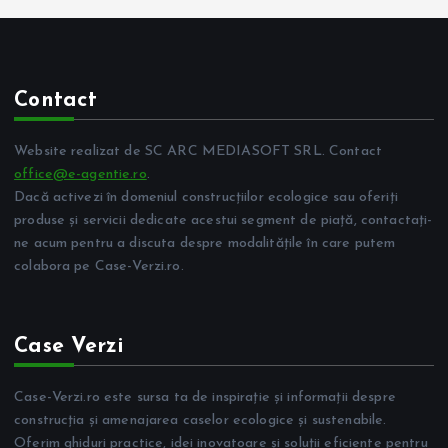
Contact
Website realizat de SC ARC MEDIASOFT SRL. Contact
office@e-agentie.ro
.
Dacă activezi în domeniul construcțiilor ecologice sau oferiți
produse și servicii dedicate acestui segment de piață, contactați-
ne acum pentru a discuta despre modalitățile în care putem
colabora pe Case-Verzi.ro.
Case Verzi
Case-Verzi.ro este sursa ta de inspirație și informații despre
construcția și amenajarea caselor ecologice și sustenabile.
Oferim ghiduri practice, idei inovatoare și soluții eficiente pentru