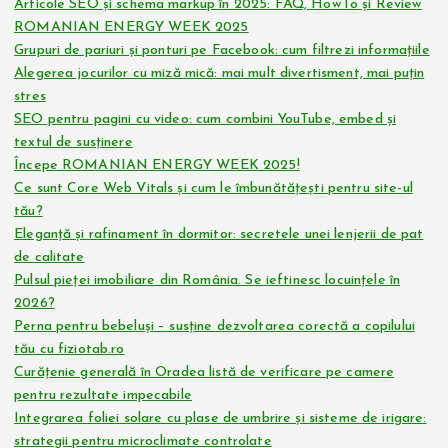
Articole SEO și schema markup în 2025: FAQ, HowTo și Review
ROMANIAN ENERGY WEEK 2025
Grupuri de pariuri și ponturi pe Facebook: cum filtrezi informațiile
Alegerea jocurilor cu miză mică: mai mult divertisment, mai puțin
stres
SEO pentru pagini cu video: cum combini YouTube, embed și
textul de susținere
Începe ROMANIAN ENERGY WEEK 2025!
Ce sunt Core Web Vitals și cum le îmbunătățești pentru site-ul
tău?
Eleganță și rafinament în dormitor: secretele unei lenjerii de pat
de calitate
Pulsul pieței imobiliare din România. Se ieftinesc locuințele în
2026?
Perna pentru bebeluși – susține dezvoltarea corectă a copilului
tău cu fiziotab.ro
Curățenie generală în Oradea listă de verificare pe camere
pentru rezultate impecabile
Integrarea foliei solare cu plase de umbrire și sisteme de irigare:
strategii pentru microclimate controlate