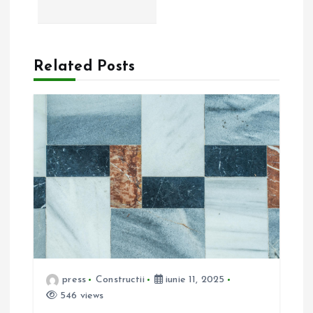
a
r
Related Posts
e
î
n
a
r
t
press
Constructii
iunie 11, 2025
i
546 views