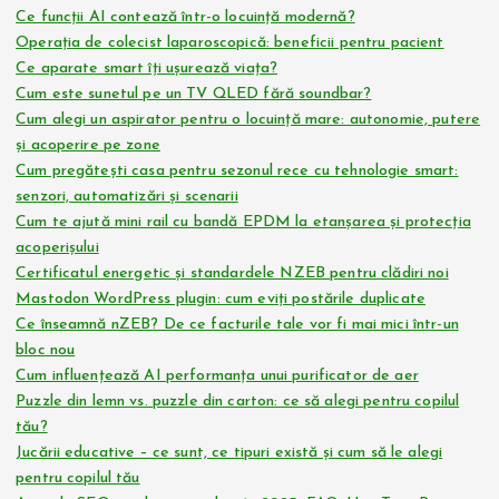
Ce funcții AI contează într-o locuință modernă?
Operația de colecist laparoscopică: beneficii pentru pacient
Ce aparate smart îți ușurează viața?
Cum este sunetul pe un TV QLED fără soundbar?
Cum alegi un aspirator pentru o locuință mare: autonomie, putere
și acoperire pe zone
Cum pregătești casa pentru sezonul rece cu tehnologie smart:
senzori, automatizări și scenarii
Cum te ajută mini rail cu bandă EPDM la etanșarea și protecția
acoperișului
Certificatul energetic și standardele NZEB pentru clădiri noi
Mastodon WordPress plugin: cum eviți postările duplicate
Ce înseamnă nZEB? De ce facturile tale vor fi mai mici într-un
bloc nou
Cum influențează AI performanța unui purificator de aer
Puzzle din lemn vs. puzzle din carton: ce să alegi pentru copilul
tău?
Jucării educative – ce sunt, ce tipuri există și cum să le alegi
pentru copilul tău