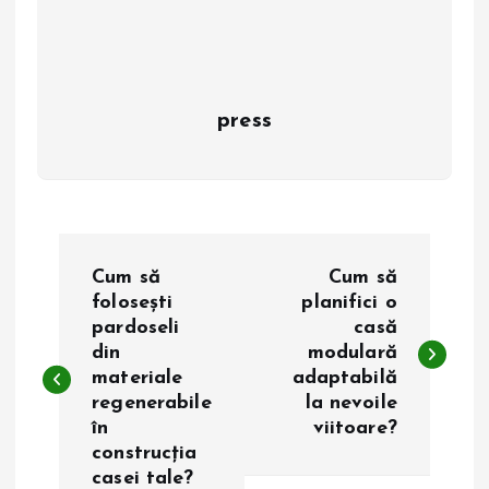
press
N
Cum să
Cum să
a
folosești
planifici o
pardoseli
casă
din
modulară
v
materiale
adaptabilă
regenerabile
la nevoile
i
în
viitoare?
construcția
g
casei tale?