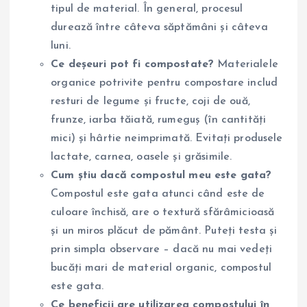
tipul de material. În general, procesul
durează între câteva săptămâni și câteva
luni.
Ce deșeuri pot fi compostate?
Materialele
organice potrivite pentru compostare includ
resturi de legume și fructe, coji de ouă,
frunze, iarba tăiată, rumeguș (în cantități
mici) și hârtie neimprimată. Evitați produsele
lactate, carnea, oasele și grăsimile.
Cum știu dacă compostul meu este gata?
Compostul este gata atunci când este de
culoare închisă, are o textură sfărâmicioasă
și un miros plăcut de pământ. Puteți testa și
prin simpla observare – dacă nu mai vedeți
bucăți mari de material organic, compostul
este gata.
Ce beneficii are utilizarea compostului în