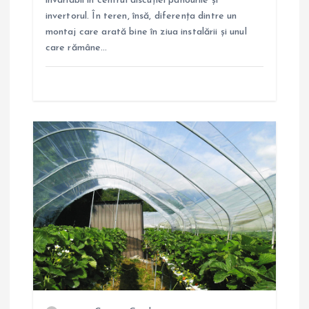
invariabil în centrul discuției panourile și
o
invertorul. În teren, însă, diferența dintre un
montaj care arată bine în ziua instalării și unul
l
care rămâne…
e