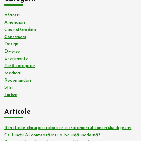
Afaceri
Amenajari
Casa si Gradina
Constructii
Design
Diverse
Evenimente
Fără categorie
Medical
Recomandari
Stiri
Turism
Articole
Beneficiile chirurgiei robotice în tratamentul cancerului digestiv
Ce funcții AI contează într-o locuință modernă?