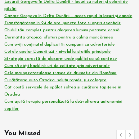
Excursii Gorgova în Delta Dunării – lacuri cu nuferi și colonii de
păsări
Cazare Gorgova în Delta Dunării – acces rapid la lacuri și canale
Transfăgărășan în 24 de ore: puncte foto și opriri esențiale
Ghidul tău complet pentru alegerea luminii potrivite acasă
Dermatita atopică: sfaturi pentru a calma mâncărimea
Cum eviți conținutul duplicat în campanii cu advertoriale
Cotele apelor Dunarii azi – nivelul la stațiile principale
Strategia corectă de plasare: unde publici ca să conteze
Cum să obții backlink-uri de calitate prin advertoriale
Cele mai spectaculoase trasee de drumeție din România
Curățătorie auto Oradea: soluții rapide și ecologice
Cât costă serviciile de spălat saltea și curățare tapițerie în
Oradea
Cum ajută terapia personalizată la dezvoltarea autonomiei
copiilor
You Missed