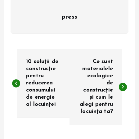
press
N
10 soluții de
Ce sunt
a
construcție
materialele
pentru
ecologice
reducerea
de
v
consumului
construcție
de energie
și cum le
i
al locuinței
alegi pentru
locuința ta?
g
a