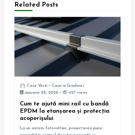
Related Posts
r
e
î
n
a
r
Case Verzi
Casa si Gradina
ianuarie 28, 2026
427 views
t
Cum te ajută mini rail cu bandă
i
EPDM la etanșarea și protecția
acoperișului
c
La un sistem fotovoltaic, proiectarea pune