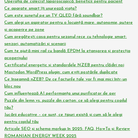
Operația de colecist laparoscopică: beneficii pentru pacient
Ce aparate smart îți ușurează viața?
Cum este sunetul pe un TV QLED fără soundbar?
Cum alegi un aspirator pentru o locuință mare: autonomie, putere
și acoperire pe zone
Cum pregătești casa pentru sezonul rece cu tehnologie smart:
senzori, automatizări și scenarii
Cum te ajută mini rail cu bandă EPDM la etanșarea și protecția
acoperișului
Certificatul energetic și standardele NZEB pentru clădiri noi
Mastodon WordPress plugin: cum eviți postările duplicate
Ce înseamnă nZEB? De ce facturile tale vor fi mai mici într-un
bloc nou
Cum influențează AI performanța unui purificator de aer
Puzzle din lemn vs. puzzle din carton: ce să alegi pentru copilul
tău?
Jucării educative – ce sunt, ce tipuri există și cum să le alegi
pentru copilul tău
Articole SEO și schema markup în 2025: FAQ, HowTo și Review
ROMANIAN ENERGY WEEK 2025