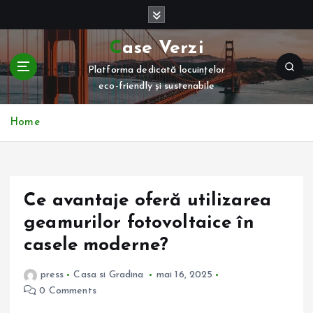
S
k
i
Case Verzi
p
Platforma dedicată locuințelor
t
eco-friendly și sustenabile
o
c
o
Home
n
t
e
n
Ce avantaje oferă utilizarea
t
geamurilor fotovoltaice în
casele moderne?
press
Casa si Gradina
mai 16, 2025
0 Comments