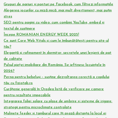
Grupuri de pariuri și ponturi pe Facebook: cum filtrezi informațiile
Alegerea jocurilor cu miză mică: mai mult divertisment, mai puțin
stres
SEO pentru pagini cu video: cum combini YouTube, embed și
textul de susținere
Începe ROMANIAN ENERGY WEEK 2025!
Ce sunt Core Web Vitals și cum le îmbunătățești pentru site-ul
tău?
Eleganță și rafinament în dormitor: secretele unei lenjerii de pat
de calitate
Pulsul pieței imobiliare din România. Se ieftinesc locuințele în
2026?
Perna pentru bebeluși – susține dezvoltarea corectă a copilului
tău cu fiziotab.ro
Curățenie generală în Oradea listă de verificare pe camere
pentru rezultate impecabile
Integrarea foliei solare cu plase de umbrire și sisteme de irigare:
strategii pentru microclimate controlate
Mulinete feeder și tamburul care îți așază distanța la locul ei