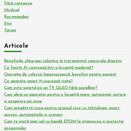
Fără categorie
Medical
Recomandari
Stiri
Turism
Articole
Beneficiile chirurgiei robotice în tratamentul cancerului digestiv
Ce funcții AI contează într-o locuință modernă?
Operația de colecist laparoscopică: beneficii pentru pacient
Ce aparate smart îți ușurează viața?
Cum este sunetul pe un TV QLED fără soundbar?
Cum alegi un aspirator pentru o locuință mare: autonomie, putere
și acoperire pe zone
Cum pregătești casa pentru sezonul rece cu tehnologie smart:
senzori, automatizări și scenarii
Cum te ajută mini rail cu bandă EPDM la etanșarea și protecția
acoperișului