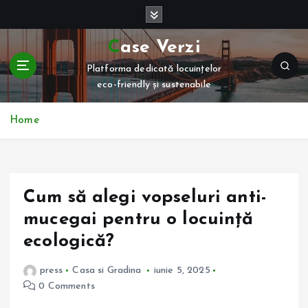
S
k
i
Case Verzi
p
Platforma dedicată locuințelor
t
eco-friendly și sustenabile
o
c
o
Home
n
t
e
n
Cum să alegi vopseluri anti-
t
mucegai pentru o locuință
ecologică?
press
Casa si Gradina
iunie 5, 2025
0 Comments