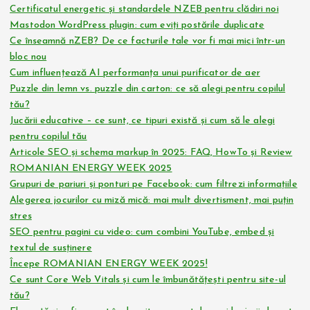
Certificatul energetic și standardele NZEB pentru clădiri noi
Mastodon WordPress plugin: cum eviți postările duplicate
Ce înseamnă nZEB? De ce facturile tale vor fi mai mici într-un
bloc nou
Cum influențează AI performanța unui purificator de aer
Puzzle din lemn vs. puzzle din carton: ce să alegi pentru copilul
tău?
Jucării educative – ce sunt, ce tipuri există și cum să le alegi
pentru copilul tău
Articole SEO și schema markup în 2025: FAQ, HowTo și Review
ROMANIAN ENERGY WEEK 2025
Grupuri de pariuri și ponturi pe Facebook: cum filtrezi informațiile
Alegerea jocurilor cu miză mică: mai mult divertisment, mai puțin
stres
SEO pentru pagini cu video: cum combini YouTube, embed și
textul de susținere
Începe ROMANIAN ENERGY WEEK 2025!
Ce sunt Core Web Vitals și cum le îmbunătățești pentru site-ul
tău?