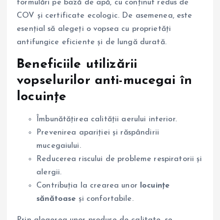
formulări pe bază de apă, cu conținut redus de
COV și certificate ecologic. De asemenea, este
esențial să alegeți o vopsea cu proprietăți
antifungice eficiente și de lungă durată.
Beneficiile utilizării
vopselurilor anti-mucegai în
locuințe
Îmbunătățirea calității aerului interior.
Prevenirea apariției și răspândirii
mucegaiului.
Reducerea riscului de probleme respiratorii și
alergii.
Contribuția la crearea unor
locuințe
sănătoase
și confortabile.
Prin alegerea unor produse de calitate, se