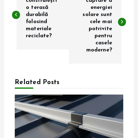
a
construiești
captare a
o terasă
energiei
durabilă
solare sunt
v
folosind
cele mai
materiale
potrivite
i
reciclate?
pentru
casele
g
moderne?
a
r
Related Posts
e
î
n