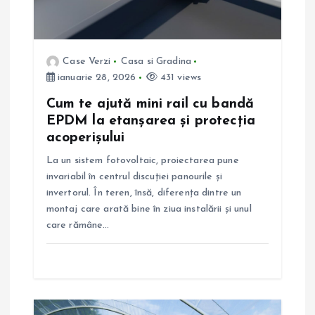
a
r
Case Verzi
Casa si Gradina
t
ianuarie 28, 2026
431 views
i
Cum te ajută mini rail cu bandă
EPDM la etanșarea și protecția
c
acoperișului
La un sistem fotovoltaic, proiectarea pune
o
invariabil în centrul discuției panourile și
invertorul. În teren, însă, diferența dintre un
l
montaj care arată bine în ziua instalării și unul
care rămâne…
e