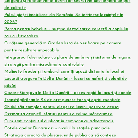
Eleganță și rafinament în dormitor: secretele unei lenjerii de pat
de calitate
Pulsul pieței imobiliare din România. Se ieftinesc locuințele în
2026?
Perna pentru bebeluși – susține dezvoltarea corectă a copilului
tău cu fiziotab.ro
Curățenie generală în Oradea listă de verificare pe camere
pentru rezultate impecabile
Integrarea foliei solare cu plase de umbrire și sisteme de irigare:
strategii pentru microclimate controlate
Mulinete feeder și tamburul care îți așază distanța la locul ei
Excursii Gorgova în Delta Dunării – lacuri cu nuferi și colonii de
păsări
Cazare Gorgova în Delta Dunării – acces rapid la lacuri și canale
Transfăgărășan în 24 de ore: puncte foto și opriri esențiale
Ghidul tău complet pentru alegerea luminii potrivite acasă
Dermatita atopică: sfaturi pentru a calma mâncărimea
Cum eviți conținutul duplicat în campanii cu advertoriale
Cotele apelor Dunarii azi – nivelul la stațiile principale
Strategia corectă de plasare: unde publici ca să conteze