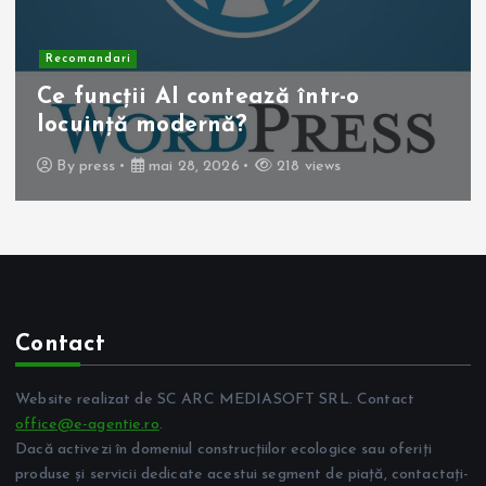
Recomandari
Operația de colecist laparoscopică:
beneficii pentru pacient
By
press
mai 10, 2026
257 views
Contact
Website realizat de SC ARC MEDIASOFT SRL. Contact
office@e-agentie.ro
.
Dacă activezi în domeniul construcțiilor ecologice sau oferiți
produse și servicii dedicate acestui segment de piață, contactați-