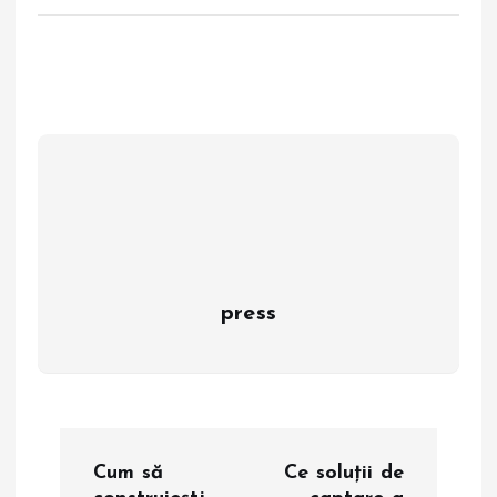
press
N
Cum să
Ce soluții de