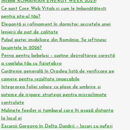
Începe ROMANIAN ENERGY WEEK 2025!
Ce sunt Core Web Vitals și cum le îmbunătățești
pentru site-ul tău?
Eleganță și rafinament în dormitor: secretele unei
lenjerii de pat de calitate
Pulsul pieței imobiliare din România. Se ieftinesc
locuințele în 2026?
Perna pentru bebeluși – susține dezvoltarea corectă
a copilului tău cu fiziotab.ro
Curățenie generală în Oradea listă de verificare pe
camere pentru rezultate impecabile
Integrarea foliei solare cu plase de umbrire și
sisteme de irigare: strategii pentru microclimate
controlate
Mulinete feeder și tamburul care îți așază distanța
la locul ei
Excursii Gorgova în Delta Dunării – lacuri cu nuferi