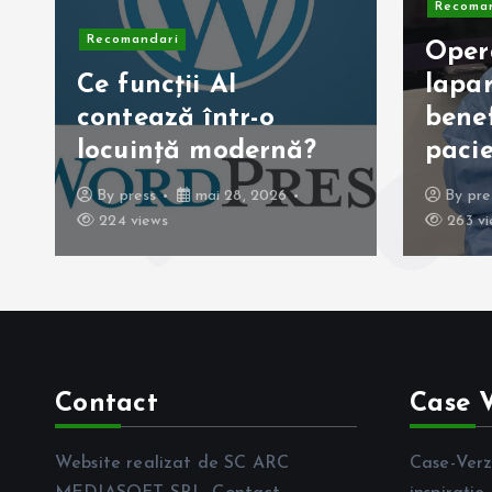
Recoma
Recomandari
Opera
Ce funcții AI
lapar
contează într-o
benef
locuință modernă?
paci
By
press
mai 28, 2026
By
pre
224 views
263 vi
Contact
Case V
Website realizat de SC ARC
Case-Verzi