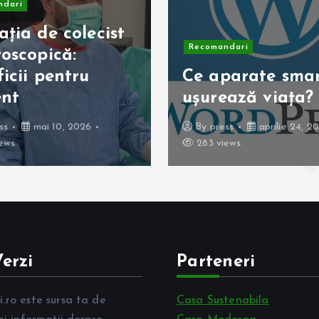
ndari
ția de colecist
Recomandari
oscopică:
icii pentru
Ce aparate smart
ent
ușurează viața?
ss
mai 10, 2026
By
press
aprilie 24, 2
ews
283 views
erzi
Parteneri
.ro este sursa ta de
Casa Sustenabila