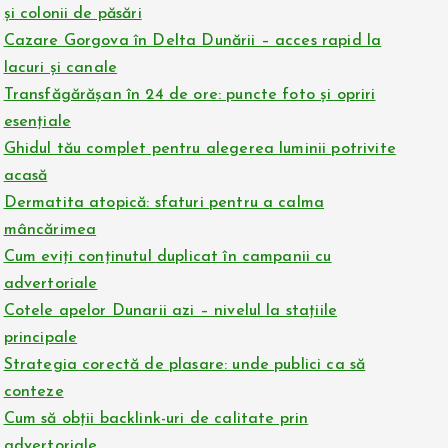
și colonii de păsări
Cazare Gorgova în Delta Dunării – acces rapid la
lacuri și canale
Transfăgărășan în 24 de ore: puncte foto și opriri
esențiale
Ghidul tău complet pentru alegerea luminii potrivite
acasă
Dermatita atopică: sfaturi pentru a calma
mâncărimea
Cum eviți conținutul duplicat în campanii cu
advertoriale
Cotele apelor Dunarii azi – nivelul la stațiile
principale
Strategia corectă de plasare: unde publici ca să
conteze
Cum să obții backlink-uri de calitate prin
advertoriale