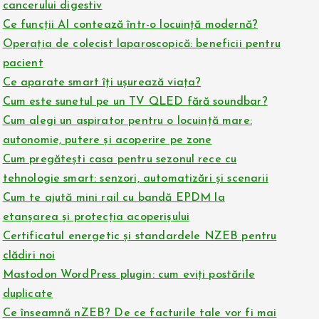
cancerului digestiv
Ce funcții AI contează într-o locuință modernă?
Operația de colecist laparoscopică: beneficii pentru
pacient
Ce aparate smart îți ușurează viața?
Cum este sunetul pe un TV QLED fără soundbar?
Cum alegi un aspirator pentru o locuință mare:
autonomie, putere și acoperire pe zone
Cum pregătești casa pentru sezonul rece cu
tehnologie smart: senzori, automatizări și scenarii
Cum te ajută mini rail cu bandă EPDM la
etanșarea și protecția acoperișului
Certificatul energetic și standardele NZEB pentru
clădiri noi
Mastodon WordPress plugin: cum eviți postările
duplicate
Ce înseamnă nZEB? De ce facturile tale vor fi mai