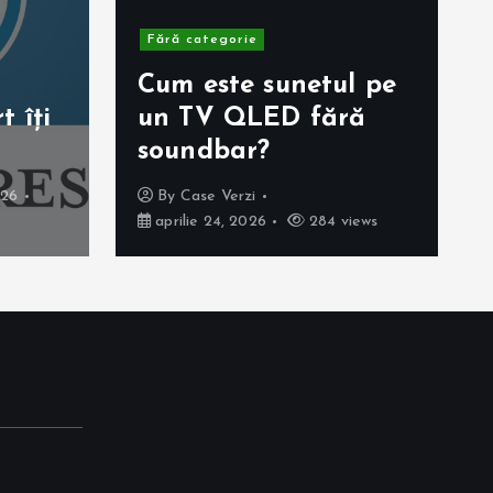
Fără categorie
Cum este sunetul pe
 îți
un TV QLED fără
soundbar?
026
By
Case Verzi
aprilie 24, 2026
284 views