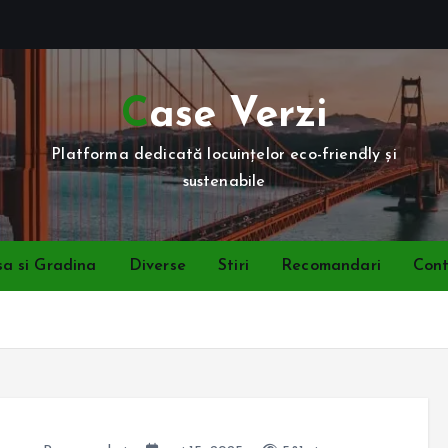
Case Verzi
Platforma dedicată locuințelor eco-friendly și
sustenabile
a si Gradina
Diverse
Stiri
Recomandari
Con