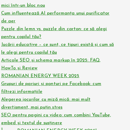
mici într-un bloc nou
Cum influențează AI performanța unui purificator
de aer
Puzzle din lemn vs. puzzle din carton: ce să alegi
pentru copilul tău?
Jucării educative – ce sunt, ce tipuri există și cum să
le alegi pentru copilul tău
Articole SEO și schema markup în 2025: FAQ,
HowTo și Review
ROMANIAN ENERGY WEEK 2025
Grupuri de pariuri și ponturi pe Facebook: cum
filtrezi informațiile
Alegerea jocurilor cu miză mică: mai mult
divertisment, mai puțin stres
SEO pentru pagini cu video: cum combini YouTube,
embed și textul de susținere