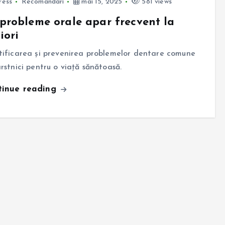
ress
Recomandari
mai 15, 2025
581 views
probleme orale apar frecvent la
iori
tificarea și prevenirea problemelor dentare comune
ârstnici pentru o viață sănătoasă.
tinue reading