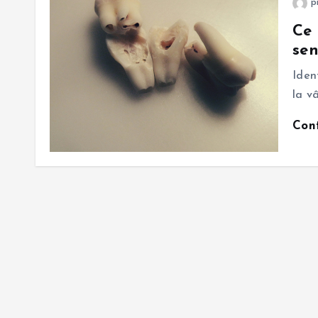
p
Ce 
sen
Iden
la v
Con