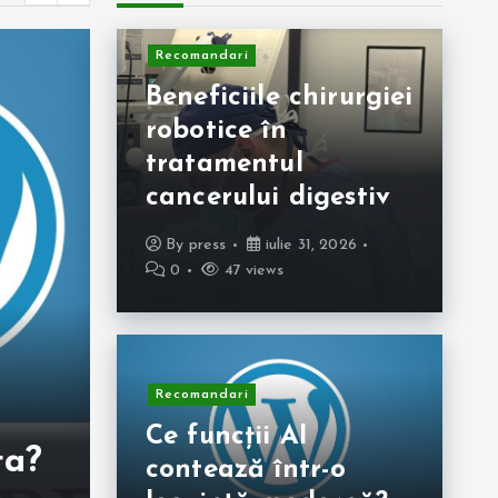
Recomandari
Beneficiile chirurgiei
robotice în
Rec
tratamentul
C
cancerului digestiv
as
By
press
iulie 31, 2026
Fără categorie
0
47 views
o 
Cum este
a
sunetul pe un
pu
TV QLED fără
Recomandari
ac
soundbar?
Ce funcții AI
ța?
z
contează într-o
By
Case Verzi