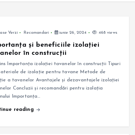
ase Verzi
Recomandari
iunie 26, 2024
468 views
ortanța și beneficiile izolației
anelor în construcții
ins Importanța izolației tavanelor în construcții Tipuri
ateriale de izolație pentru tavane Metode de
ație a tavanelor Avantajele și dezavantajele izolației
nelor Concluzii și recomandări pentru izolația
nului Importanța…
tinue reading