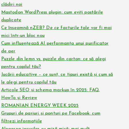
clădiri noi
Mastodon WordPress plugin: cum eviți postările
duplicate
Ce înseamnă nZEB? De ce facturile tale vor fi mai
mici într-un bloc nou
Cum influențează AI performanța unui purificator
de aer
Puzzle din lemn vs. puzzle din carton: ce să alegi
pentru copilul tău?
Jucării educative – ce sunt, ce tipuri există și cum să
le alegi pentru copilul tău
Articole SEO și schema markup în 2025: FAQ,
HowTo și Review
ROMANIAN ENERGY WEEK 2025
Grupuri de pariuri și ponturi pe Facebook: cum
filtrezi informațiile