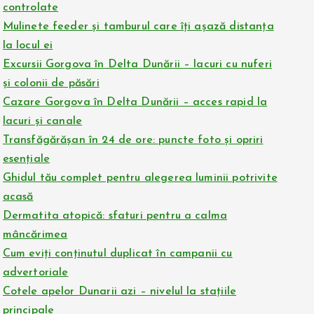
controlate
Mulinete feeder și tamburul care îți așază distanța
la locul ei
Excursii Gorgova în Delta Dunării – lacuri cu nuferi
și colonii de păsări
Cazare Gorgova în Delta Dunării – acces rapid la
lacuri și canale
Transfăgărășan în 24 de ore: puncte foto și opriri
esențiale
Ghidul tău complet pentru alegerea luminii potrivite
acasă
Dermatita atopică: sfaturi pentru a calma
mâncărimea
Cum eviți conținutul duplicat în campanii cu
advertoriale
Cotele apelor Dunarii azi – nivelul la stațiile
principale