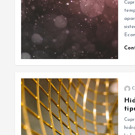
Cupr
temp
apar
sist
Econ
Con
C
Hid
tip
Cupr
hidr