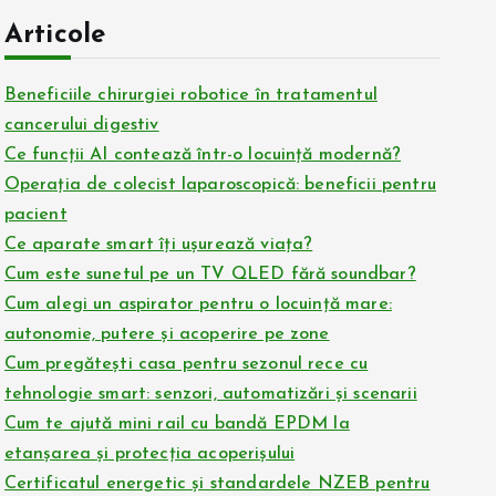
Articole
Beneficiile chirurgiei robotice în tratamentul
cancerului digestiv
Ce funcții AI contează într-o locuință modernă?
Operația de colecist laparoscopică: beneficii pentru
pacient
Ce aparate smart îți ușurează viața?
Cum este sunetul pe un TV QLED fără soundbar?
Cum alegi un aspirator pentru o locuință mare:
autonomie, putere și acoperire pe zone
Cum pregătești casa pentru sezonul rece cu
tehnologie smart: senzori, automatizări și scenarii
Cum te ajută mini rail cu bandă EPDM la
etanșarea și protecția acoperișului
Certificatul energetic și standardele NZEB pentru