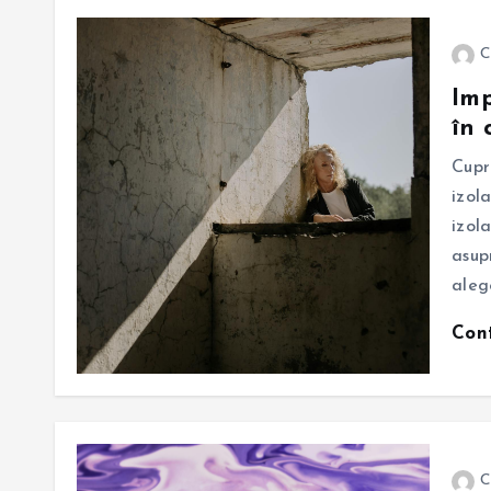
C
Imp
în 
Cupr
izol
izol
asup
aleg
Con
C