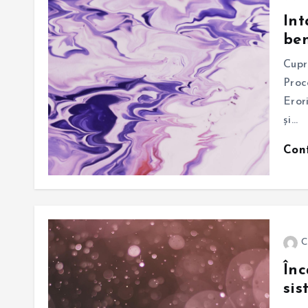
Int
ben
Cupr
Proc
Eror
și…
Con
C
Înc
sis