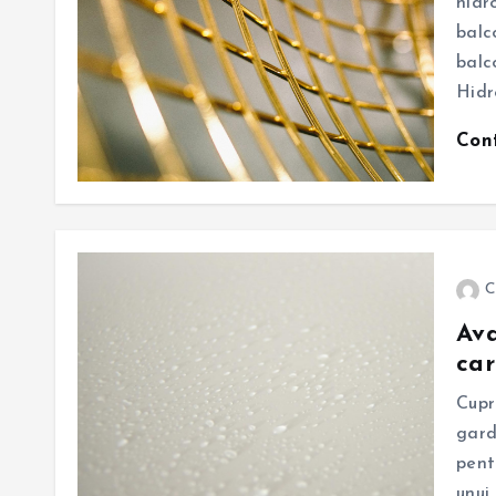
hidr
balc
balc
Hidr
Con
C
Ava
ca
Cupr
gard
pent
unui