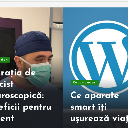
dari
rația de
cist
Recomandari
roscopică:
Ce aparate
ficii pentru
smart îți
ient
ușurează via