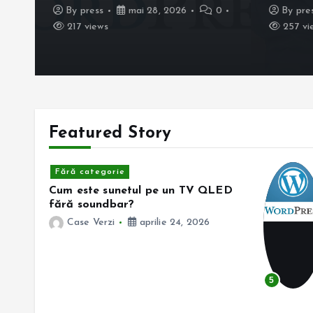
0
By
press
mai 28, 2026
0
By
pre
217 views
257 vi
Featured Story
Fără categorie
 îți
Cum este sunetul pe un TV QLED
fără soundbar?
Case Verzi
aprilie 24, 2026
5