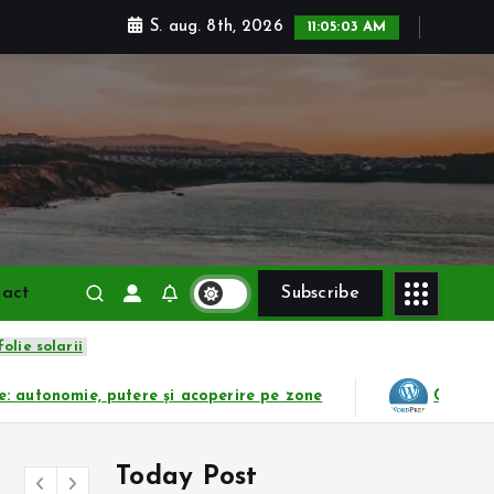
S. aug. 8th, 2026
11:05:05 AM
tact
Subscribe
folie solarii
e pe zone
Cum pregătești casa pentru sezonul rece 
Today Post