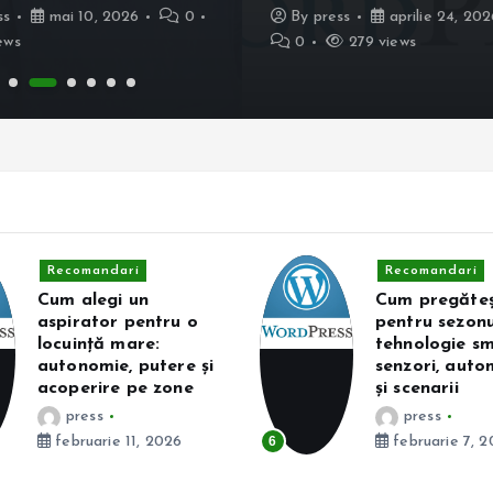
ss
mai 10, 2026
0
By
press
aprilie 24, 202
ews
0
279 views
Recomandari
Recomandari
Cum alegi un
Cum pregăteș
aspirator pentru o
pentru sezonu
locuință mare:
tehnologie sm
autonomie, putere și
senzori, auto
acoperire pe zone
și scenarii
press
press
februarie 11, 2026
6
februarie 7, 