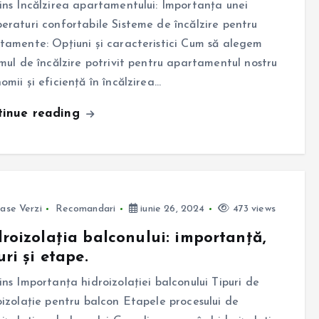
ins Încălzirea apartamentului: Importanța unei
eraturi confortabile Sisteme de încălzire pentru
tamente: Opțiuni și caracteristici Cum să alegem
emul de încălzire potrivit pentru apartamentul nostru
omii și eficiență în încălzirea…
tinue reading
ase Verzi
Recomandari
iunie 26, 2024
473 views
roizolația balconului: importanță,
uri și etape.
ins Importanța hidroizolației balconului Tipuri de
oizolație pentru balcon Etapele procesului de