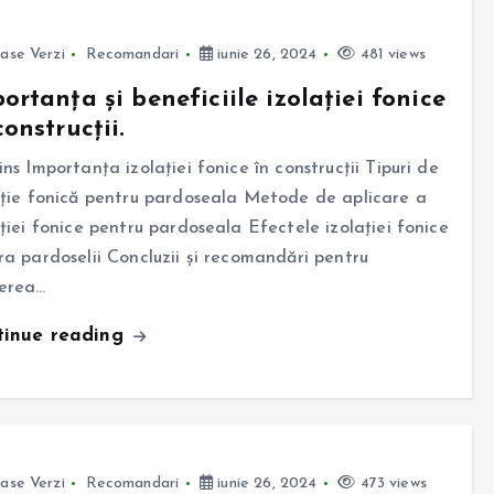
ase Verzi
Recomandari
iunie 26, 2024
481 views
ortanța și beneficiile izolației fonice
construcții.
ins Importanța izolației fonice în construcții Tipuri de
ație fonică pentru pardoseala Metode de aplicare a
ației fonice pentru pardoseala Efectele izolației fonice
ra pardoselii Concluzii și recomandări pentru
erea…
tinue reading
ase Verzi
Recomandari
iunie 26, 2024
473 views