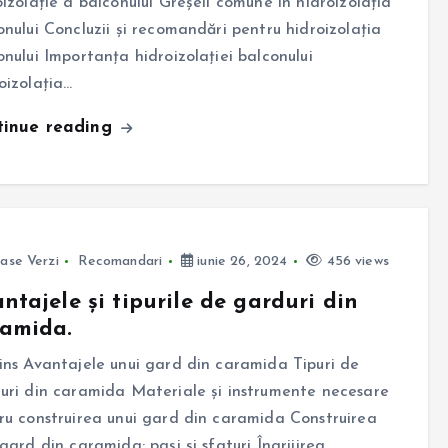
oizolație a balconului Greșeli comune în hidroizolația
onului Concluzii și recomandări pentru hidroizolația
onului Importanța hidroizolației balconului
oizolația…
tinue reading
ase Verzi
Recomandari
iunie 26, 2024
456 views
ntajele și tipurile de garduri din
ramida.
ins Avantajele unui gard din caramida Tipuri de
uri din caramida Materiale și instrumente necesare
ru construirea unui gard din caramida Construirea
 gard din caramida: pași și sfaturi Îngrijirea…