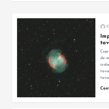
C
Imp
tav
Cupr
de m
izol
tava
tava
Con