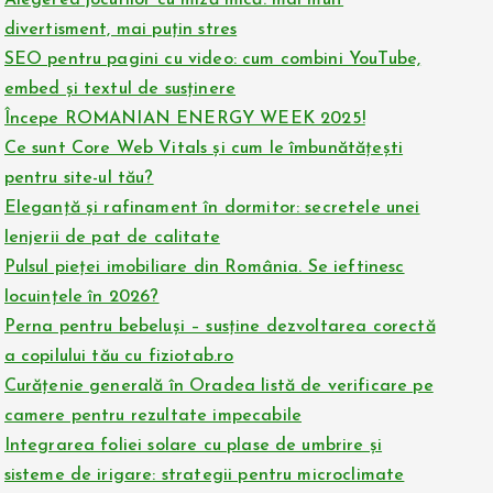
Alegerea jocurilor cu miză mică: mai mult
divertisment, mai puțin stres
SEO pentru pagini cu video: cum combini YouTube,
embed și textul de susținere
Începe ROMANIAN ENERGY WEEK 2025!
Ce sunt Core Web Vitals și cum le îmbunătățești
pentru site-ul tău?
Eleganță și rafinament în dormitor: secretele unei
lenjerii de pat de calitate
Pulsul pieței imobiliare din România. Se ieftinesc
locuințele în 2026?
Perna pentru bebeluși – susține dezvoltarea corectă
a copilului tău cu fiziotab.ro
Curățenie generală în Oradea listă de verificare pe
camere pentru rezultate impecabile
Integrarea foliei solare cu plase de umbrire și
sisteme de irigare: strategii pentru microclimate