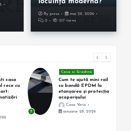
locuință modernă?
6
aprilie 24, 2026
0
B
278 views
0
By
press
mai 28, 2026
0
217 views
Casa si Gradina
ti casa
Cum te ajută mini rail
l rece cu
cu bandă EPDM la
art:
etanșarea și protecția
matizări
acoperișului
Case Verzi
8
7
ianuarie 28, 2026
2026