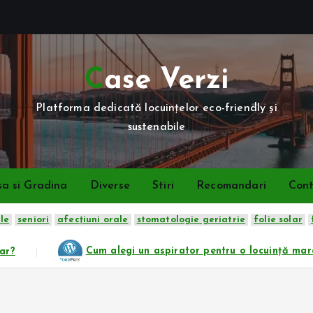
Case Verzi
Platforma dedicată locuințelor eco-friendly și
sustenabile
a si Gradina
Diverse
Stiri
Recomandari
Con
ale
seniori
afecțiuni orale
stomatologie geriatrie
folie solar
pirator pentru o locuință mare: autonomie, putere și acoperir