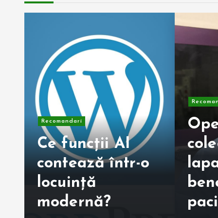
Recoman
Ope
Recomandari
Ce funcții AI
cole
contează într-o
lapa
locuință
bene
modernă?
pac