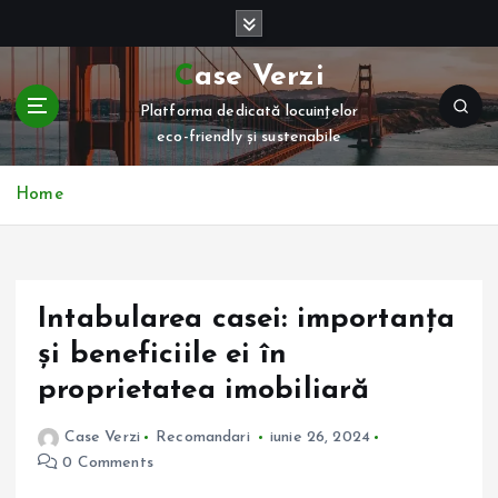
S
k
i
Case Verzi
p
Platforma dedicată locuințelor
t
eco-friendly și sustenabile
o
c
o
Home
n
t
e
n
Intabularea casei: importanța
t
și beneficiile ei în
proprietatea imobiliară
Case Verzi
Recomandari
iunie 26, 2024
0 Comments