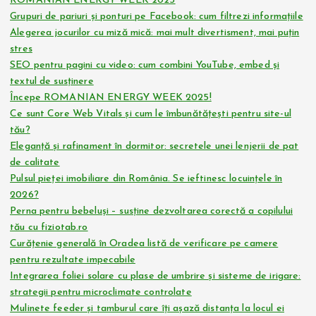
ROMANIAN ENERGY WEEK 2025
Grupuri de pariuri și ponturi pe Facebook: cum filtrezi informațiile
Alegerea jocurilor cu miză mică: mai mult divertisment, mai puțin
stres
SEO pentru pagini cu video: cum combini YouTube, embed și
textul de susținere
Începe ROMANIAN ENERGY WEEK 2025!
Ce sunt Core Web Vitals și cum le îmbunătățești pentru site-ul
tău?
Eleganță și rafinament în dormitor: secretele unei lenjerii de pat
de calitate
Pulsul pieței imobiliare din România. Se ieftinesc locuințele în
2026?
Perna pentru bebeluși – susține dezvoltarea corectă a copilului
tău cu fiziotab.ro
Curățenie generală în Oradea listă de verificare pe camere
pentru rezultate impecabile
Integrarea foliei solare cu plase de umbrire și sisteme de irigare:
strategii pentru microclimate controlate
Mulinete feeder și tamburul care îți așază distanța la locul ei