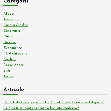
Categorii
a
Afaceri
g
Amenajari
Casa si Gradina
Constructii
i
Design
Diverse
n
Evenimente
Fără categorie
a
Medical
Recomandari
ț
Stiri
Turism
i
Articole
e
Beneficiile chirurgiei robotice în tratamentul cancerului digestiv
a
Ce funcții AI contează într-o locuință modernă?