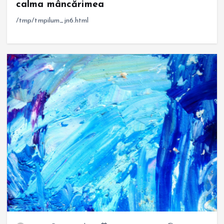
calma mâncărimea
/tmp/tmpilum_jn6.html