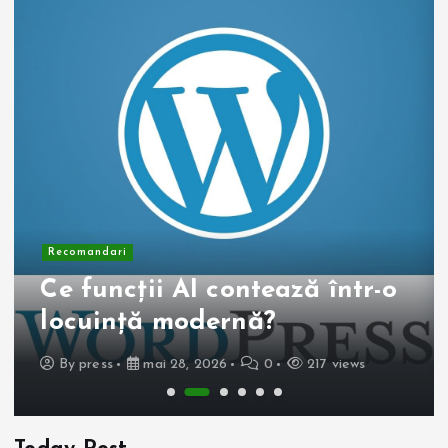
Recomandari
Ce funcții AI contează într-o
locuință modernă?
By
press
mai 28, 2026
0
217 views