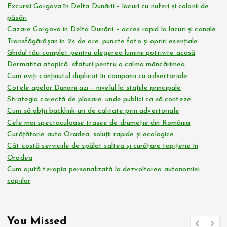
Excursii Gorgova în Delta Dunării – lacuri cu nuferi și colonii de
păsări
Cazare Gorgova în Delta Dunării – acces rapid la lacuri și canale
Transfăgărășan în 24 de ore: puncte foto și opriri esențiale
Ghidul tău complet pentru alegerea luminii potrivite acasă
Dermatita atopică: sfaturi pentru a calma mâncărimea
Cum eviți conținutul duplicat în campanii cu advertoriale
Cotele apelor Dunarii azi – nivelul la stațiile principale
Strategia corectă de plasare: unde publici ca să conteze
Cum să obții backlink-uri de calitate prin advertoriale
Cele mai spectaculoase trasee de drumeție din România
Curățătorie auto Oradea: soluții rapide și ecologice
Cât costă serviciile de spălat saltea și curățare tapițerie în
Oradea
Cum ajută terapia personalizată la dezvoltarea autonomiei
copiilor
You Missed