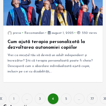
press
Recomandari
august 1, 2025
550 views
Cum ajută terapia personalizată la
dezvoltarea autonomiei copiilor
Vrei ca micuțul tău să devină un adult independent și
încrezător? Știi că terapia personalizată poate fi cheia?
Descoperă cum o abordare individualizată ajută copiii,
inclusiv pe cei cu dizabilități,…
1
…
3
4
5
…
77
P