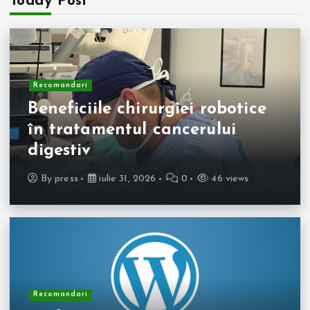
Today Post
Recomandari
Beneficiile chirurgiei robotice
în tratamentul cancerului
digestiv
By
press
iulie 31, 2026
0
46 views
Recomandari