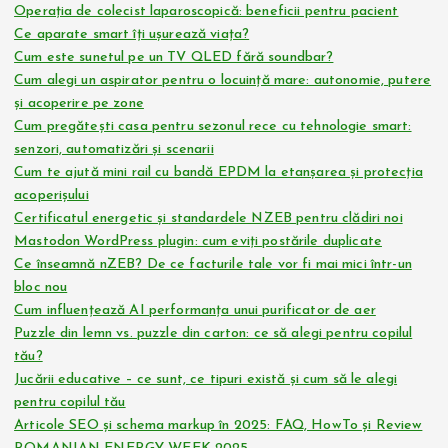
Operația de colecist laparoscopică: beneficii pentru pacient
r
Ce aparate smart îți ușurează viața?
Cum este sunetul pe un TV QLED fără soundbar?
t
Cum alegi un aspirator pentru o locuință mare: autonomie, putere
și acoperire pe zone
i
Cum pregătești casa pentru sezonul rece cu tehnologie smart:
senzori, automatizări și scenarii
c
Cum te ajută mini rail cu bandă EPDM la etanșarea și protecția
acoperișului
o
Certificatul energetic și standardele NZEB pentru clădiri noi
Mastodon WordPress plugin: cum eviți postările duplicate
Ce înseamnă nZEB? De ce facturile tale vor fi mai mici într-un
l
bloc nou
Cum influențează AI performanța unui purificator de aer
e
Puzzle din lemn vs. puzzle din carton: ce să alegi pentru copilul
tău?
Jucării educative – ce sunt, ce tipuri există și cum să le alegi
pentru copilul tău
Articole SEO și schema markup în 2025: FAQ, HowTo și Review