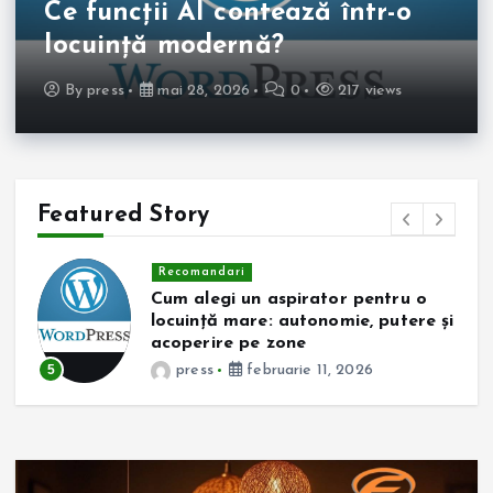
Ce funcții AI contează într-o
locuință modernă?
By
press
mai 28, 2026
0
217 views
Featured Story
Recomandari
Cum alegi un aspirator pentru o
locuință mare: autonomie, putere și
acoperire pe zone
5
press
februarie 11, 2026