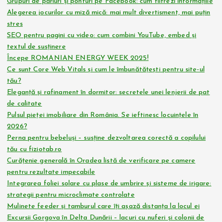
Grupuri de pariuri și ponturi pe Facebook: cum filtrezi informațiile
Alegerea jocurilor cu miză mică: mai mult divertisment, mai puțin
stres
SEO pentru pagini cu video: cum combini YouTube, embed și
textul de susținere
Începe ROMANIAN ENERGY WEEK 2025!
Ce sunt Core Web Vitals și cum le îmbunătățești pentru site-ul
tău?
Eleganță și rafinament în dormitor: secretele unei lenjerii de pat
de calitate
Pulsul pieței imobiliare din România. Se ieftinesc locuințele în
2026?
Perna pentru bebeluși – susține dezvoltarea corectă a copilului
tău cu fiziotab.ro
Curățenie generală în Oradea listă de verificare pe camere
pentru rezultate impecabile
Integrarea foliei solare cu plase de umbrire și sisteme de irigare:
strategii pentru microclimate controlate
Mulinete feeder și tamburul care îți așază distanța la locul ei
Excursii Gorgova în Delta Dunării – lacuri cu nuferi și colonii de