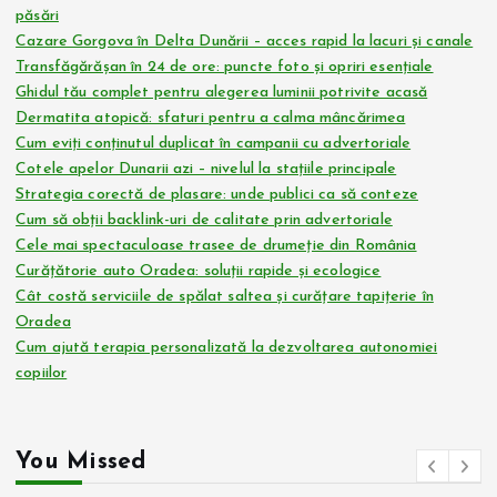
păsări
Cazare Gorgova în Delta Dunării – acces rapid la lacuri și canale
Transfăgărășan în 24 de ore: puncte foto și opriri esențiale
Ghidul tău complet pentru alegerea luminii potrivite acasă
Dermatita atopică: sfaturi pentru a calma mâncărimea
Cum eviți conținutul duplicat în campanii cu advertoriale
Cotele apelor Dunarii azi – nivelul la stațiile principale
Strategia corectă de plasare: unde publici ca să conteze
Cum să obții backlink-uri de calitate prin advertoriale
Cele mai spectaculoase trasee de drumeție din România
Curățătorie auto Oradea: soluții rapide și ecologice
Cât costă serviciile de spălat saltea și curățare tapițerie în
Oradea
Cum ajută terapia personalizată la dezvoltarea autonomiei
copiilor
You Missed