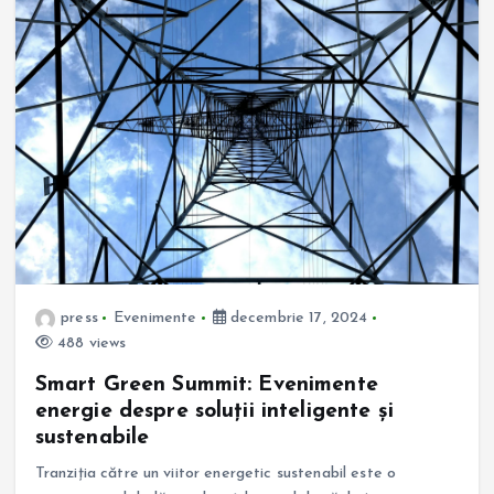
press
Evenimente
decembrie 17, 2024
488 views
Smart Green Summit: Evenimente
energie despre soluții inteligente și
sustenabile
Tranziția către un viitor energetic sustenabil este o