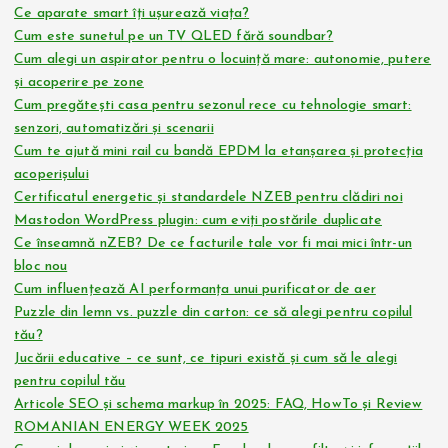
r
Ce aparate smart îți ușurează viața?
Cum este sunetul pe un TV QLED fără soundbar?
t
Cum alegi un aspirator pentru o locuință mare: autonomie, putere
și acoperire pe zone
i
Cum pregătești casa pentru sezonul rece cu tehnologie smart:
senzori, automatizări și scenarii
c
Cum te ajută mini rail cu bandă EPDM la etanșarea și protecția
acoperișului
o
Certificatul energetic și standardele NZEB pentru clădiri noi
Mastodon WordPress plugin: cum eviți postările duplicate
Ce înseamnă nZEB? De ce facturile tale vor fi mai mici într-un
l
bloc nou
Cum influențează AI performanța unui purificator de aer
e
Puzzle din lemn vs. puzzle din carton: ce să alegi pentru copilul
tău?
Jucării educative – ce sunt, ce tipuri există și cum să le alegi
pentru copilul tău
Articole SEO și schema markup în 2025: FAQ, HowTo și Review
ROMANIAN ENERGY WEEK 2025