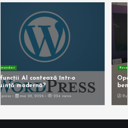
Recomandari
Operația de colecist laparoscopică:
beneficii pentru pacient
By
press
mai 10, 2026
262 views