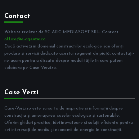
Contact
Website realizat de SC ARC MEDIASOFT SRL. Contact
office@e-agentie.ro
.
Dacă activezi în domeniul construcțiilor ecologice sau oferiți
produse și servicii dedicate acestui segment de piață, contactați-
ne acum pentru a discuta despre modalitățile în care putem
colabora pe Case-Verzi.ro.
Case Verzi
Case-Verzi.ro este sursa ta de inspirație și informații despre
construcția și amenajarea caselor ecologice și sustenabile.
Oferim ghiduri practice, idei inovatoare și soluții eficiente pentru
cei interesați de mediu și economii de energie în construcții.