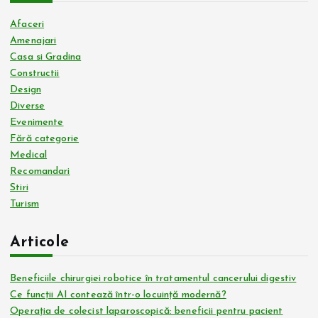
a
Afaceri
g
Amenajari
Casa si Gradina
Constructii
i
Design
Diverse
n
Evenimente
Fără categorie
a
Medical
Recomandari
ț
Stiri
Turism
i
Articole
e
Beneficiile chirurgiei robotice în tratamentul cancerului digestiv
a
Ce funcții AI contează într-o locuință modernă?
Operația de colecist laparoscopică: beneficii pentru pacient