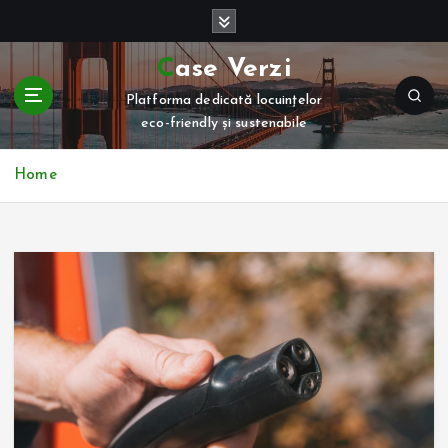
S
k
i
Case Verzi
p
Platforma dedicată locuințelor
t
eco-friendly și sustenabile
o
c
o
Home
n
t
e
n
t