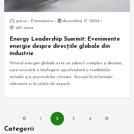
press
Evenimente
decembrie 17, 2024
481 views
Energy Leadership Summit: Evenimente
energie despre direcțiile globale din
industrie
Viitorul energiei globale este un subiect complex și dinamic,
care necesită o înțelegere aprofundată a tendințelor
actuale și a provocărilor viitoare. Accesul la informații
relevante și la rețele de experți…
1
2
3
4
P
Categorii