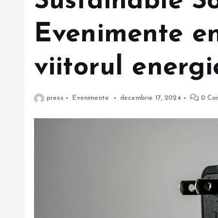
Sustainable S
Evenimente en
viitorul energi
press
Evenimente
decembrie 17, 2024
0 Co