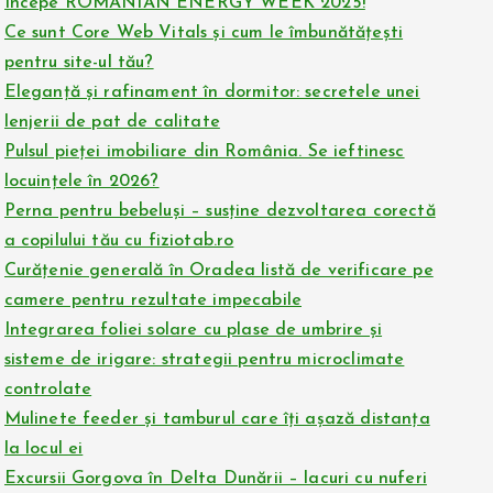
Începe ROMANIAN ENERGY WEEK 2025!
Ce sunt Core Web Vitals și cum le îmbunătățești
pentru site-ul tău?
Eleganță și rafinament în dormitor: secretele unei
lenjerii de pat de calitate
Pulsul pieței imobiliare din România. Se ieftinesc
locuințele în 2026?
Perna pentru bebeluși – susține dezvoltarea corectă
a copilului tău cu fiziotab.ro
Curățenie generală în Oradea listă de verificare pe
camere pentru rezultate impecabile
Integrarea foliei solare cu plase de umbrire și
sisteme de irigare: strategii pentru microclimate
controlate
Mulinete feeder și tamburul care îți așază distanța
la locul ei
Excursii Gorgova în Delta Dunării – lacuri cu nuferi