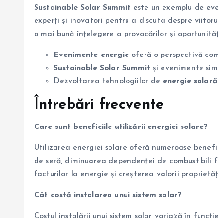
Sustainable Solar Summit
este un exemplu de even
experți și inovatori pentru a discuta despre viitor
o mai bună înțelegere a provocărilor și oportunităț
Evenimente energie
oferă o perspectivă com
Sustainable Solar Summit
și evenimente simi
Dezvoltarea tehnologiilor de
energie solară
Întrebări frecvente
Care sunt beneficiile utilizării energiei solare?
Utilizarea energiei solare oferă numeroase benefic
de seră, diminuarea dependenței de combustibili fo
facturilor la energie și creşterea valorii proprietăţi
Cât costă instalarea unui sistem solar?
Costul instalării unui sistem solar variază în funcț