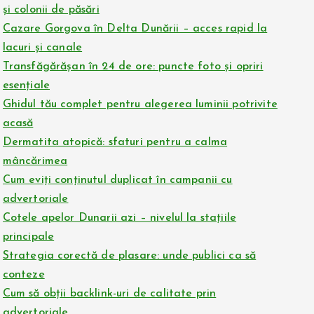
și colonii de păsări
Cazare Gorgova în Delta Dunării – acces rapid la
lacuri și canale
Transfăgărășan în 24 de ore: puncte foto și opriri
esențiale
Ghidul tău complet pentru alegerea luminii potrivite
acasă
Dermatita atopică: sfaturi pentru a calma
mâncărimea
Cum eviți conținutul duplicat în campanii cu
advertoriale
Cotele apelor Dunarii azi – nivelul la stațiile
principale
Strategia corectă de plasare: unde publici ca să
conteze
Cum să obții backlink-uri de calitate prin
advertoriale