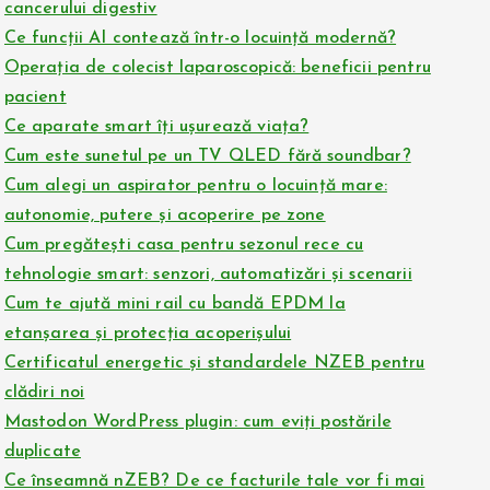
cancerului digestiv
Ce funcții AI contează într-o locuință modernă?
Operația de colecist laparoscopică: beneficii pentru
pacient
Ce aparate smart îți ușurează viața?
Cum este sunetul pe un TV QLED fără soundbar?
Cum alegi un aspirator pentru o locuință mare:
autonomie, putere și acoperire pe zone
Cum pregătești casa pentru sezonul rece cu
tehnologie smart: senzori, automatizări și scenarii
Cum te ajută mini rail cu bandă EPDM la
etanșarea și protecția acoperișului
Certificatul energetic și standardele NZEB pentru
clădiri noi
Mastodon WordPress plugin: cum eviți postările
duplicate
Ce înseamnă nZEB? De ce facturile tale vor fi mai