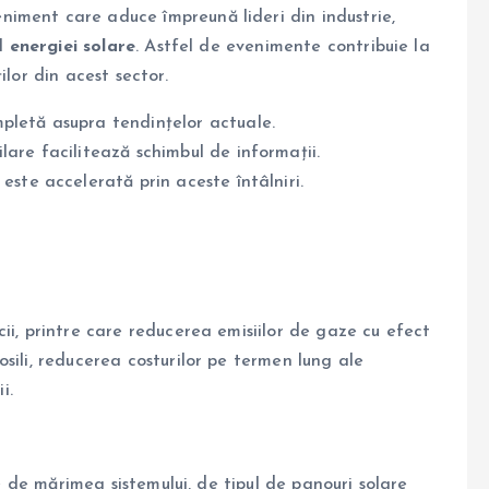
iment care aduce împreună lideri din industrie,
ul
energiei solare
. Astfel de evenimente contribuie la
ilor din acest sector.
pletă asupra tendințelor actuale.
lare facilitează schimbul de informații.
este accelerată prin aceste întâlniri.
ii, printre care reducerea emisiilor de gaze cu efect
sili, reducerea costurilor pe termen lung ale
i.
ie de mărimea sistemului, de tipul de panouri solare