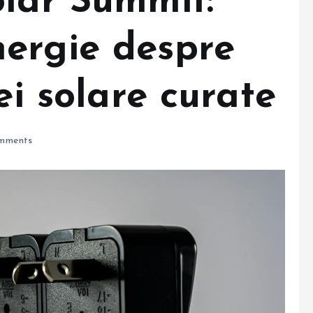
olar Summit:
ergie despre
ei solare curate
mments