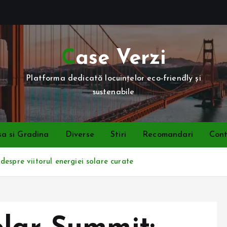
Case Verzi
Platforma dedicată locuințelor eco-friendly și
sustenabile
a si Gradina
Diverse
Stiri
Recomandari
Con
espre viitorul energiei solare curate