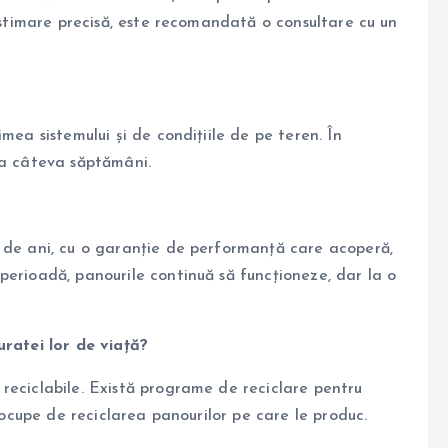
 estimare precisă, este recomandată o consultare cu un
mea sistemului și de condițiile de pe teren. În
la câteva săptămâni.
 de ani, cu o garanție de performanță care acoperă,
perioadă, panourile continuă să funcționeze, dar la o
uratei lor de viață?
reciclabile. Există programe de reciclare pentru
e ocupe de reciclarea panourilor pe care le produc.