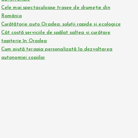
Cele mai spectaculoase trasee de drumeție din
România
Curățătorie auto Oradea: soluții rapide și ecologice
Cât costă serviciile de spălat saltea și curățare
tapițerie în Oradea
Cum ajută terapia personalizată la dezvoltarea
autonomiei copiilor