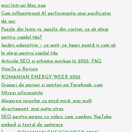
mici într-un bloc nou
Cum influențează AI performanța unui purificator
de aer
Puzzle din lemn vs. puzzle din carton: ce să alegi
pentru copilul tău?
Jucării educative – ce sunt, ce tipuri există și cum să
le alegi pentru copilul tău
Articole SEO și schema markup în 2025: FAQ,
HowTo și Review
ROMANIAN ENERGY WEEK 2025
Grupuri de pariuri și ponturi pe Facebook: cum
filtrezi informațiile
Alegerea jocurilor cu miză mică: mai mult
divertisment, mai puțin stres
SEO pentru pagini cu video: cum combini YouTube,
embed și textul de susținere