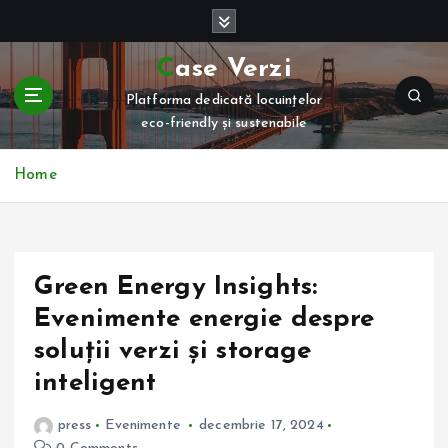
S
k
i
Case Verzi
p
Platforma dedicată locuințelor
t
eco-friendly și sustenabile
o
c
o
Home
n
t
e
n
Green Energy Insights:
t
Evenimente energie despre
soluții verzi și storage
inteligent
press
Evenimente
decembrie 17, 2024