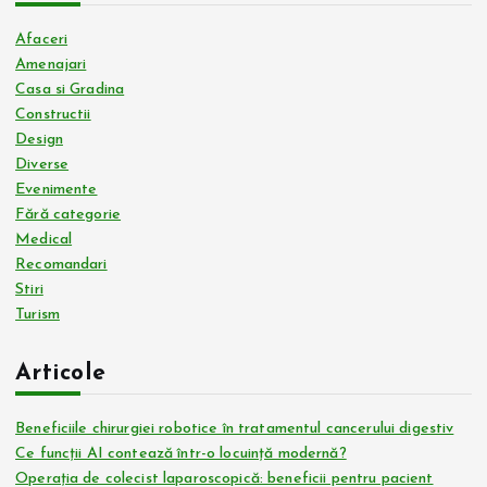
Afaceri
Amenajari
Casa si Gradina
Constructii
Design
Diverse
Evenimente
Fără categorie
Medical
Recomandari
Stiri
Turism
Articole
Beneficiile chirurgiei robotice în tratamentul cancerului digestiv
Ce funcții AI contează într-o locuință modernă?
Operația de colecist laparoscopică: beneficii pentru pacient