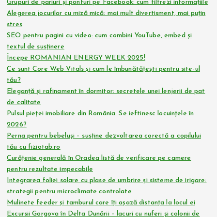
Grupuri de pariuri și ponturi pe Facebook: cum filtrezi informațiile
Alegerea jocurilor cu miză mică: mai mult divertisment, mai puțin
stres
SEO pentru pagini cu video: cum combini YouTube, embed și
textul de susținere
Începe ROMANIAN ENERGY WEEK 2025!
Ce sunt Core Web Vitals și cum le îmbunătățești pentru site-ul
tău?
Eleganță și rafinament în dormitor: secretele unei lenjerii de pat
de calitate
Pulsul pieței imobiliare din România. Se ieftinesc locuințele în
2026?
Perna pentru bebeluși – susține dezvoltarea corectă a copilului
tău cu fiziotab.ro
Curățenie generală în Oradea listă de verificare pe camere
pentru rezultate impecabile
Integrarea foliei solare cu plase de umbrire și sisteme de irigare:
strategii pentru microclimate controlate
Mulinete feeder și tamburul care îți așază distanța la locul ei
Excursii Gorgova în Delta Dunării – lacuri cu nuferi și colonii de