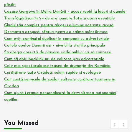
păsări
Cazare Gorgova în Delta Dunării – acces rapid la lacuri și canale
Transfăgărășan în 24 de ore: puncte foto și opriri esențiale
Ghidul tău complet pentru alegerea luminii potrivite acasă
Dermatita atopică: sfaturi pentru a calma mâncărimea
Cum eviți conținutul duplicat în campanii cu advertoriale
Cotele apelor Dunarii azi – nivelul la stațiile principale
Strategia corectă de plasare: unde publici ca să conteze
Cum să obții backlink-uri de calitate prin advertoriale
Cele mai spectaculoase trasee de drumeție din România
Curățătorie auto Oradea: soluții rapide și ecologice
Cât costă serviciile de spălat saltea și curățare tapițerie în
Oradea
Cum ajută terapia personalizată la dezvoltarea autonomiei
copiilor
You Missed