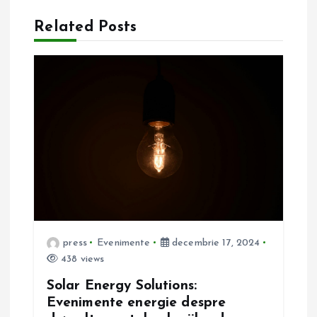
r
Related Posts
e
î
n
a
r
t
press
Evenimente
decembrie 17, 2024
i
438 views
Solar Energy Solutions:
c
Evenimente energie despre