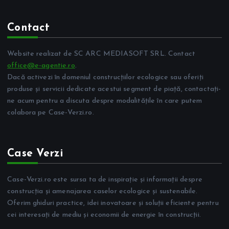
Contact
Website realizat de SC ARC MEDIASOFT SRL. Contact
office@e-agentie.ro
.
Dacă activezi în domeniul construcțiilor ecologice sau oferiți
produse și servicii dedicate acestui segment de piață, contactați-
ne acum pentru a discuta despre modalitățile în care putem
colabora pe Case-Verzi.ro.
Case Verzi
Case-Verzi.ro este sursa ta de inspirație și informații despre
construcția și amenajarea caselor ecologice și sustenabile.
Oferim ghiduri practice, idei inovatoare și soluții eficiente pentru
cei interesați de mediu și economii de energie în construcții.