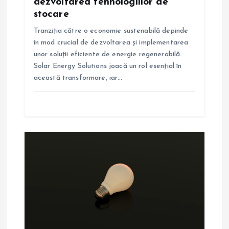
dezvoltarea tehnologiilor de
o
stocare
l
Tranziția către o economie sustenabilă depinde
în mod crucial de dezvoltarea și implementarea
e
unor soluții eficiente de energie regenerabilă.
Solar Energy Solutions joacă un rol esențial în
această transformare, iar…