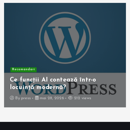
Recomandari
Operația de colecist laparoscopică:
beneficii pentru pacient
By
press
mai 10, 2026
250 views