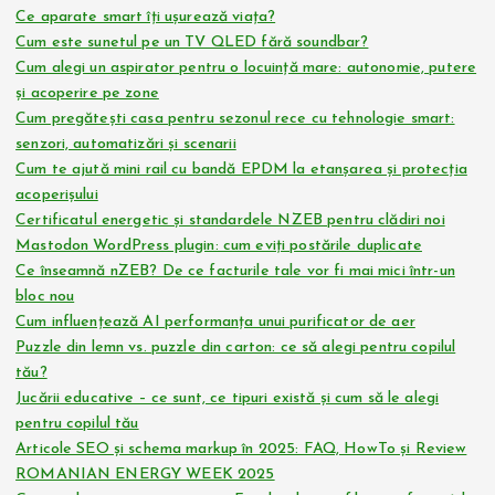
Ce aparate smart îți ușurează viața?
Cum este sunetul pe un TV QLED fără soundbar?
Cum alegi un aspirator pentru o locuință mare: autonomie, putere
și acoperire pe zone
Cum pregătești casa pentru sezonul rece cu tehnologie smart:
senzori, automatizări și scenarii
Cum te ajută mini rail cu bandă EPDM la etanșarea și protecția
acoperișului
Certificatul energetic și standardele NZEB pentru clădiri noi
Mastodon WordPress plugin: cum eviți postările duplicate
Ce înseamnă nZEB? De ce facturile tale vor fi mai mici într-un
bloc nou
Cum influențează AI performanța unui purificator de aer
Puzzle din lemn vs. puzzle din carton: ce să alegi pentru copilul
tău?
Jucării educative – ce sunt, ce tipuri există și cum să le alegi
pentru copilul tău
Articole SEO și schema markup în 2025: FAQ, HowTo și Review
ROMANIAN ENERGY WEEK 2025