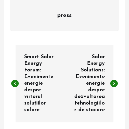
press
N
Smart Solar
Solar
a
Energy
Energy
Forum:
Solutions:
Evenimente
Evenimente
v
energie
energie
despre
despre
i
viitorul
dezvoltarea
soluțiilor
tehnologiilo
g
solare
r de stocare
a