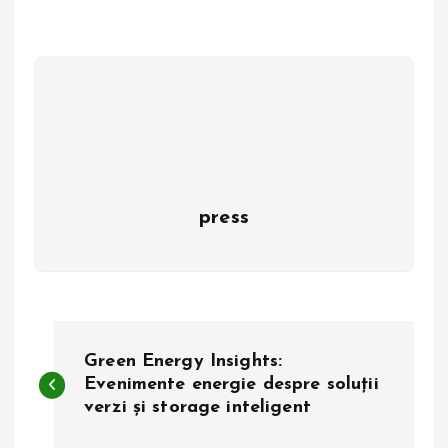
press
N
Green Energy Insights:
a
Evenimente energie despre soluții
verzi și storage inteligent
v