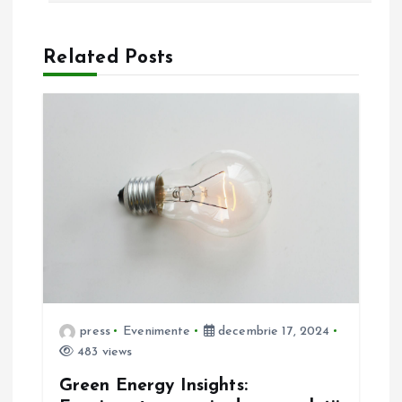
i
Related Posts
g
a
r
e
î
n
press
Evenimente
decembrie 17, 2024
a
483 views
r
Green Energy Insights: