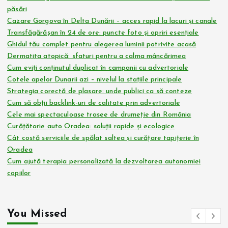
păsări
Cazare Gorgova în Delta Dunării – acces rapid la lacuri și canale
Transfăgărășan în 24 de ore: puncte foto și opriri esențiale
Ghidul tău complet pentru alegerea luminii potrivite acasă
Dermatita atopică: sfaturi pentru a calma mâncărimea
Cum eviți conținutul duplicat în campanii cu advertoriale
Cotele apelor Dunarii azi – nivelul la stațiile principale
Strategia corectă de plasare: unde publici ca să conteze
Cum să obții backlink-uri de calitate prin advertoriale
Cele mai spectaculoase trasee de drumeție din România
Curățătorie auto Oradea: soluții rapide și ecologice
Cât costă serviciile de spălat saltea și curățare tapițerie în
Oradea
Cum ajută terapia personalizată la dezvoltarea autonomiei
copiilor
You Missed