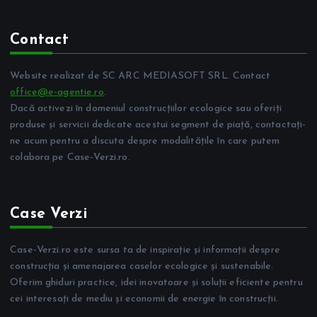
Contact
Website realizat de SC ARC MEDIASOFT SRL. Contact
office@e-agentie.ro
.
Dacă activezi în domeniul construcțiilor ecologice sau oferiți
produse și servicii dedicate acestui segment de piață, contactați-
ne acum pentru a discuta despre modalitățile în care putem
colabora pe Case-Verzi.ro.
Case Verzi
Case-Verzi.ro este sursa ta de inspirație și informații despre
construcția și amenajarea caselor ecologice și sustenabile.
Oferim ghiduri practice, idei inovatoare și soluții eficiente pentru
cei interesați de mediu și economii de energie în construcții.