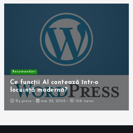
Recomandari
Operația de colecist laparoscopică:
beneficii pentru pacient
By
press
mai 10, 2026
257 views