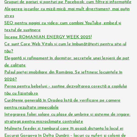
Grupuri de pariuri și ponturi pe Facebook: cum filtrezi informațiile
Alegerea jocurilor cu miză mică: mai mult divertisment, mai puțin
stres
SEO pentru pagini cu video: cum combini YouTube, embed și
textul de susținere
Începe ROMANIAN ENERGY WEEK 2025!
Ce sunt Core Web Vitals și cum le îmbunătățești pentru site-ul
tău?
Eleganță și rafinament în dormitor: secretele unei lenjerii de pat
de calitate
Pulsul pieței imobiliare din România. Se ieftinesc locuințele în
2026?
Perna pentru bebeluși – susține dezvoltarea corectă a copilului
tău cu fiziotab.ro
Curățenie generală în Oradea listă de verificare pe camere
pentru rezultate impecabile
Integrarea foliei solare cu plase de umbrire și sisteme de irigare:
strategii pentru microclimate controlate
Mulinete feeder și tamburul care îți așază distanța la locul ei
Excursii Gorgova în Delta Dunării – lacuri cu nuferi și colonii de