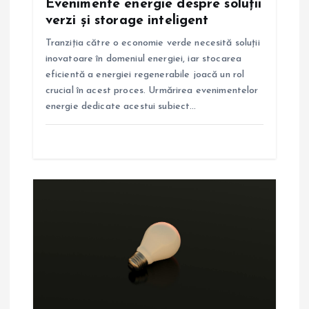
Evenimente energie despre soluții
t
verzi și storage inteligent
Tranziția către o economie verde necesită soluții
i
inovatoare în domeniul energiei, iar stocarea
eficientă a energiei regenerabile joacă un rol
c
crucial în acest proces. Urmărirea evenimentelor
energie dedicate acestui subiect…
o
l
e