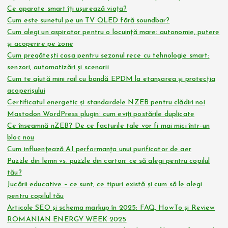
Ce aparate smart îți ușurează viața?
Cum este sunetul pe un TV QLED fără soundbar?
Cum alegi un aspirator pentru o locuință mare: autonomie, putere
și acoperire pe zone
Cum pregătești casa pentru sezonul rece cu tehnologie smart:
senzori, automatizări și scenarii
Cum te ajută mini rail cu bandă EPDM la etanșarea și protecția
acoperișului
Certificatul energetic și standardele NZEB pentru clădiri noi
Mastodon WordPress plugin: cum eviți postările duplicate
Ce înseamnă nZEB? De ce facturile tale vor fi mai mici într-un
bloc nou
Cum influențează AI performanța unui purificator de aer
Puzzle din lemn vs. puzzle din carton: ce să alegi pentru copilul
tău?
Jucării educative – ce sunt, ce tipuri există și cum să le alegi
pentru copilul tău
Articole SEO și schema markup în 2025: FAQ, HowTo și Review
ROMANIAN ENERGY WEEK 2025