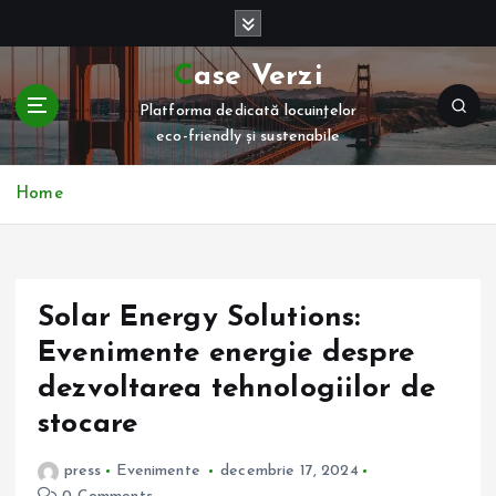
S
k
i
Case Verzi
p
Platforma dedicată locuințelor
t
eco-friendly și sustenabile
o
c
o
Home
n
t
e
n
Solar Energy Solutions:
t
Evenimente energie despre
dezvoltarea tehnologiilor de
stocare
press
Evenimente
decembrie 17, 2024