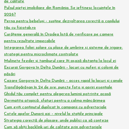
de calitate
Pulsul pieței imobiliare din România. Se ieftinesc locuințele în
2026?
Perna pentru bebeluși – susține dezvoltarea corectă a copilului
tău cu fiziotab.ro
Curățenie generală în Oradea listă de verificare pe camere
pentru rezultate impecabile
Integrarea foliei solare cu plase de umbrire și sisteme de irigare:
strategii pentru microclimate controlate
Mulinete feeder și tamburul care îți așază distanța la locul ei
Excursii Gorgova în Delta Dunării – lacuri cu nuferi și colonii de
păsări
Cazare Gorgova în Delta Dunării – acces rapid la lacuri și canale
Transfăgărășan în 24 de ore: puncte foto și opriri esențiale
Ghidul tău complet pentru alegerea luminii potrivite acasă
Dermatita atopică: sfaturi pentru a calma mâncărimea
Cum eviți conținutul duplicat în campanii cu advertoriale
Cotele apelor Dunarii azi – nivelul la stațiile principale
Strategia corectă de plasare: unde publici ca să conteze
Cum să obții backlink-uri de calitate prin advertoriale