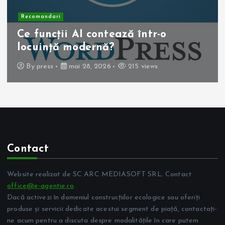
Recomandari
Operația de colecist laparoscopică
beneficii pentru pacient
By
press
mai 10, 2026
254 views
Contact
Website realizat de SC ARC MEDIASOFT SRL. Contact
office@e-agentie.ro
.
Dacă activezi în domeniul construcțiilor ecologice sau oferiți
produse și servicii dedicate acestui segment de piață, contactați-
ne acum pentru a discuta despre modalitățile în care putem