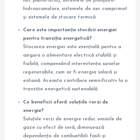
ion, plumb-acid), sistemele de pompare-
hidroacumulare, sistemele de aer comprimat
și sistemele de stocare termică.
Care este importanța stocării energiei
pentru tranziția energetică?
Stocarea energiei este esențială pentru a
asigura o alimentare electrică stabilă și
fiabilă, compensând intermitența surselor
regenerabile, cum ar fi energia solară și
eoliană. Aceasta contribuie semnificativ la o
tranziție energetică sustenabilă.
Ce beneficii oferă soluțiile verzi de
energie?
Soluțiile verzi de energie reduc emisiile de
gaze cu efect de seră, diminuează
dependența de combustibili fosili și