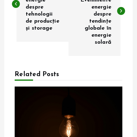
energie
Evenimente
v
despre
energie
tehnologii
despre
i
de producție
tendințe
și storage
globale în
g
energie
solară
a
r
Related Posts
e
î
n
a