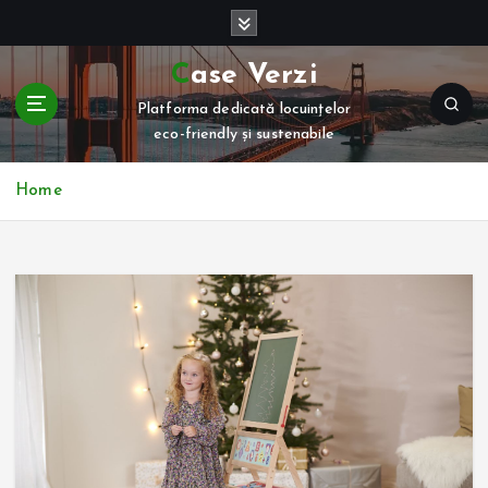
S
k
i
Case Verzi
p
Platforma dedicată locuințelor
t
eco-friendly și sustenabile
o
c
o
Home
n
t
e
n
t