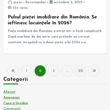
press
Recomandari
octombrie 2, 2025
534 views
Pulsul pieței imobiliare din România. Se
ieftinesc locuințele în 2026?
Piața imobiliară din România a intrat într-o fază complicată.
După mai bine de doi ani în care prețurile au crescut
constant, începând cu a doua parte a lui 2024 s-a…
1
2
3
…
20
P
Categorii
a
Afaceri
g
Amenajari
Casa si Gradina
Constructii