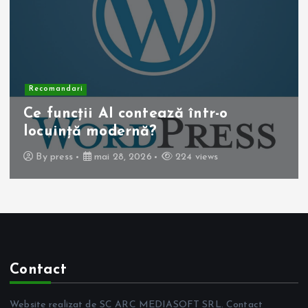
Recomandari
Operația de colecist laparoscopică:
beneficii pentru pacient
By
press
mai 10, 2026
263 views
Contact
Website realizat de SC ARC MEDIASOFT SRL. Contact