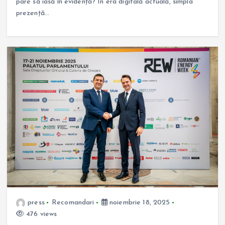
pare să iasă în evidență? În era digitală actuală, simpla
prezență…
press
Recomandari
noiembrie 18, 2025
476 views