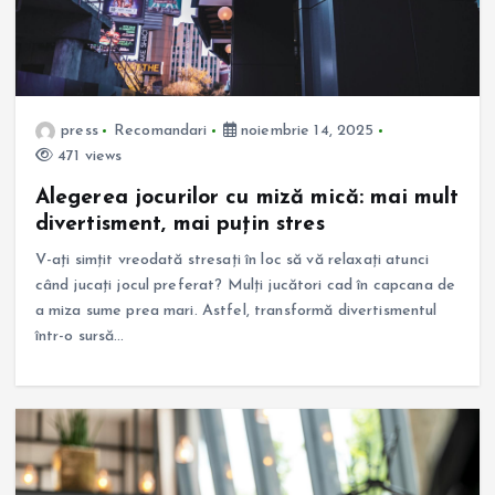
press
Recomandari
noiembrie 14, 2025
471 views
Alegerea jocurilor cu miză mică: mai mult
divertisment, mai puțin stres
V-ați simțit vreodată stresați în loc să vă relaxați atunci
când jucați jocul preferat? Mulți jucători cad în capcana de
a miza sume prea mari. Astfel, transformă divertismentul
într-o sursă…