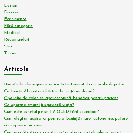
i
Design
Diverse
n
Evenimente
Fără categorie
a
Medical
Recomandari
ț
Stiri
Turism
i
Articole
e
Beneficiile chirurgiei robotice în tratamentul cancerului digestiv
a
Ce funcții AI contează într-o locuință modernă?
Operația de colecist laparoscopică: beneficii pentru pacient
r
Ce aparate smart îți ușurează viața?
Cum este sunetul pe un TV QLED fără soundbar?
t
Cum alegi un aspirator pentru o locuință mare: autonomie, putere
și acoperire pe zone
Cum pregătești casa pentru sezonul rece cu tehnologie smart: