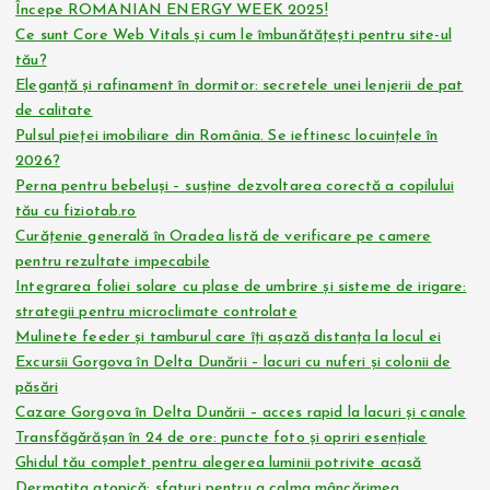
Începe ROMANIAN ENERGY WEEK 2025!
Ce sunt Core Web Vitals și cum le îmbunătățești pentru site-ul
tău?
Eleganță și rafinament în dormitor: secretele unei lenjerii de pat
de calitate
Pulsul pieței imobiliare din România. Se ieftinesc locuințele în
2026?
Perna pentru bebeluși – susține dezvoltarea corectă a copilului
tău cu fiziotab.ro
Curățenie generală în Oradea listă de verificare pe camere
pentru rezultate impecabile
Integrarea foliei solare cu plase de umbrire și sisteme de irigare:
strategii pentru microclimate controlate
Mulinete feeder și tamburul care îți așază distanța la locul ei
Excursii Gorgova în Delta Dunării – lacuri cu nuferi și colonii de
păsări
Cazare Gorgova în Delta Dunării – acces rapid la lacuri și canale
Transfăgărășan în 24 de ore: puncte foto și opriri esențiale
Ghidul tău complet pentru alegerea luminii potrivite acasă
Dermatita atopică: sfaturi pentru a calma mâncărimea