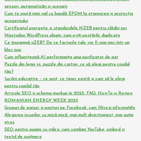
i
senzori, automatizări și scenarii
c
Cum te ajută mini rail cu bandă EPDM la etanșarea și protecția
acoperișului
o
Certificatul energetic și standardele NZEB pentru clădiri noi
Mastodon WordPress plugin: cum eviți postările duplicate
Ce înseamnă nZEB? De ce facturile tale vor fi mai mici într-un
l
bloc nou
Cum influențează AI performanța unui purificator de aer
e
Puzzle din lemn vs. puzzle din carton: ce să alegi pentru copilul
tău?
Jucării educative – ce sunt, ce tipuri există și cum să le alegi
pentru copilul tău
Articole SEO și schema markup în 2025: FAQ, HowTo și Review
ROMANIAN ENERGY WEEK 2025
Grupuri de pariuri și ponturi pe Facebook: cum filtrezi informațiile
Alegerea jocurilor cu miză mică: mai mult divertisment, mai puțin
stres
SEO pentru pagini cu video: cum combini YouTube, embed și
textul de susținere