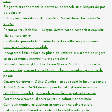
tău?
Eleganță și rafinament în dormitor: secretele unei lenjerii de pat
de calitate
Pulsul pieței imobiliare din România. Se ieftinesc locuințele în
2026?
Perna pentru bebeluși – susține dezvoltarea corectă a copilului
tău cu fiziotab.ro
Curățenie generală în Oradea listă de verificare pe camere
pentru rezultate impecabile
Integrarea foliei solare cu plase de umbrire și sisteme de irigare:
strategii pentru microclimate controlate
Mulinete feeder și tamburul care îți așază distanța la locul ei
Excursii Gorgova în Delta Dunării – lacuri cu nuferi și colonii de
păsări
Cazare Gorgova în Delta Dunării – acces rapid la lacuri și canale
Transfăgărășan în 24 de ore: puncte foto și opriri esențiale
Ghidul tău complet pentru alegerea luminii potrivite acasă
Dermatita atopică: sfaturi pentru a calma mâncărimea
Cum eviți conținutul duplicat în campanii cu advertoriale
Cotele apelor Dunarii azi – nivelul la stațiile principale