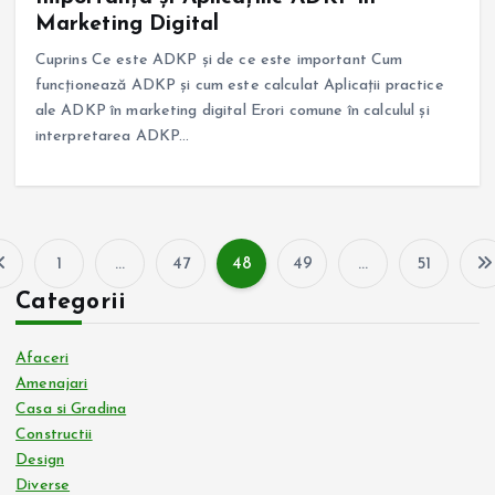
Marketing Digital
Cuprins Ce este ADKP și de ce este important Cum
funcționează ADKP și cum este calculat Aplicații practice
ale ADKP în marketing digital Erori comune în calculul și
interpretarea ADKP…
1
…
47
48
49
…
51
P
Categorii
a
Afaceri
g
Amenajari
Casa si Gradina
Constructii
i
Design
Diverse