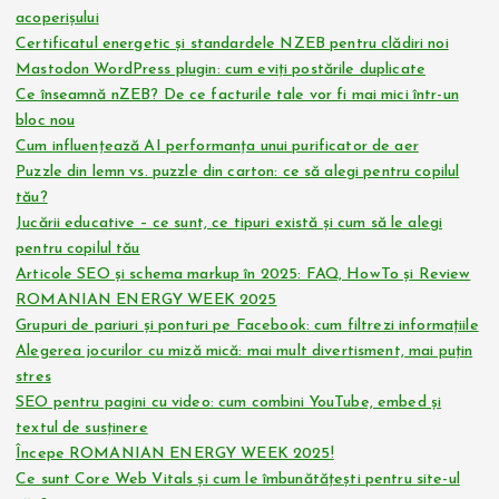
c
acoperișului
o
Certificatul energetic și standardele NZEB pentru clădiri noi
Mastodon WordPress plugin: cum eviți postările duplicate
Ce înseamnă nZEB? De ce facturile tale vor fi mai mici într-un
l
bloc nou
Cum influențează AI performanța unui purificator de aer
e
Puzzle din lemn vs. puzzle din carton: ce să alegi pentru copilul
tău?
Jucării educative – ce sunt, ce tipuri există și cum să le alegi
pentru copilul tău
Articole SEO și schema markup în 2025: FAQ, HowTo și Review
ROMANIAN ENERGY WEEK 2025
Grupuri de pariuri și ponturi pe Facebook: cum filtrezi informațiile
Alegerea jocurilor cu miză mică: mai mult divertisment, mai puțin
stres
SEO pentru pagini cu video: cum combini YouTube, embed și
textul de susținere
Începe ROMANIAN ENERGY WEEK 2025!
Ce sunt Core Web Vitals și cum le îmbunătățești pentru site-ul