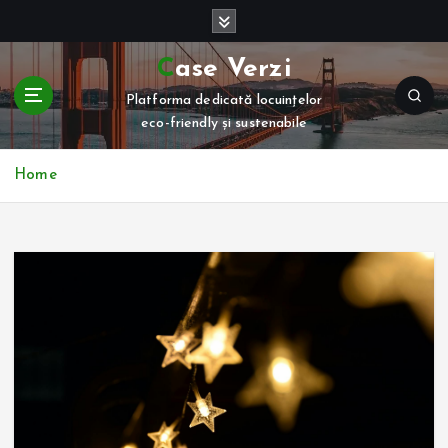
S
k
i
Case Verzi
p
Platforma dedicată locuințelor
t
eco-friendly și sustenabile
o
c
o
Home
n
t
e
n
t