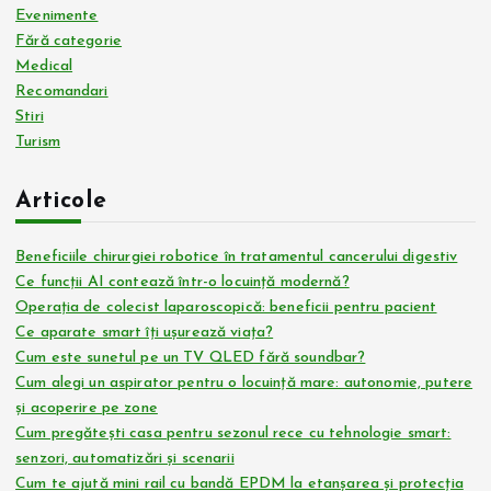
n
Evenimente
Fără categorie
a
Medical
Recomandari
ț
Stiri
Turism
i
Articole
e
Beneficiile chirurgiei robotice în tratamentul cancerului digestiv
a
Ce funcții AI contează într-o locuință modernă?
Operația de colecist laparoscopică: beneficii pentru pacient
r
Ce aparate smart îți ușurează viața?
Cum este sunetul pe un TV QLED fără soundbar?
t
Cum alegi un aspirator pentru o locuință mare: autonomie, putere
și acoperire pe zone
i
Cum pregătești casa pentru sezonul rece cu tehnologie smart:
senzori, automatizări și scenarii
Cum te ajută mini rail cu bandă EPDM la etanșarea și protecția