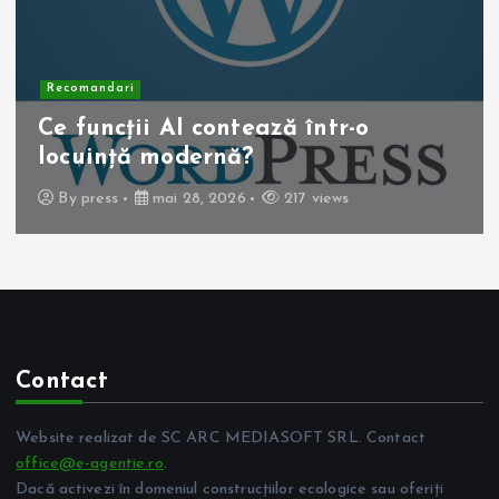
Recomandari
Operația de colecist laparoscopică:
beneficii pentru pacient
By
press
mai 10, 2026
257 views
Contact
Website realizat de SC ARC MEDIASOFT SRL. Contact
office@e-agentie.ro
.
Dacă activezi în domeniul construcțiilor ecologice sau oferiți