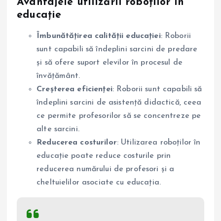
Avantajele utilizării roboților în
educație
Îmbunătățirea calității educației
: Roborii
sunt capabili să îndeplini sarcini de predare
și să ofere suport elevilor în procesul de
învățământ.
Creșterea eficienței
: Roborii sunt capabili să
îndeplini sarcini de asistență didactică, ceea
ce permite profesorilor să se concentreze pe
alte sarcini.
Reducerea costurilor
: Utilizarea roboților în
educație poate reduce costurile prin
reducerea numărului de profesori și a
cheltuielilor asociate cu educația.