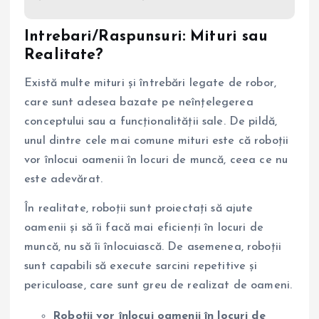
Intrebari/Raspunsuri: Mituri sau
Realitate?
Există multe mituri și întrebări legate de robor,
care sunt adesea bazate pe neînțelegerea
conceptului sau a funcționalității sale. De pildă,
unul dintre cele mai comune mituri este că roboții
vor înlocui oamenii în locuri de muncă, ceea ce nu
este adevărat.
În realitate, roboții sunt proiectați să ajute
oamenii și să îi facă mai eficienți în locuri de
muncă, nu să îi înlocuiască. De asemenea, roboții
sunt capabili să execute sarcini repetitive și
periculoase, care sunt greu de realizat de oameni.
Roboții vor înlocui oamenii în locuri de