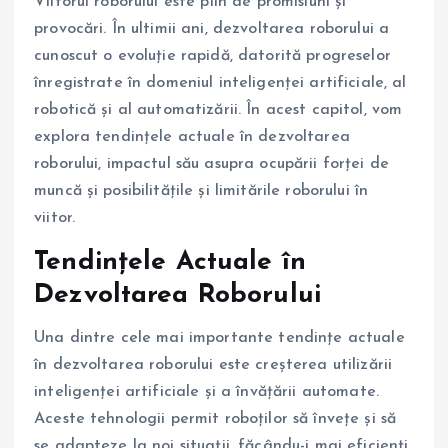
Viitorul roborului este plin de promisiuni și
provocări. În ultimii ani, dezvoltarea roborului a
cunoscut o evoluție rapidă, datorită progreselor
înregistrate în domeniul inteligenței artificiale, al
robotică și al automatizării. În acest capitol, vom
explora tendințele actuale în dezvoltarea
roborului, impactul său asupra ocupării forței de
muncă și posibilitățile și limitările roborului în
viitor.
Tendințele Actuale în
Dezvoltarea Roborului
Una dintre cele mai importante tendințe actuale
în dezvoltarea roborului este creșterea utilizării
inteligenței artificiale și a învățării automate.
Aceste tehnologii permit roboților să învețe și să
se adapteze la noi situații, făcându-i mai eficienți