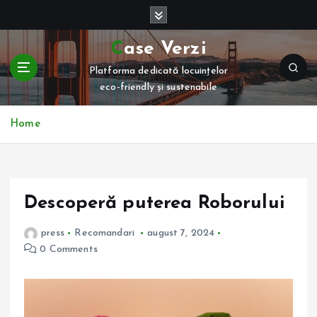
S
k
i
Case Verzi
p
Platforma dedicată locuințelor
t
eco-friendly și sustenabile
o
c
o
Home
n
t
e
n
Descoperă puterea Roborului
t
press
Recomandari
august 7, 2024
0 Comments