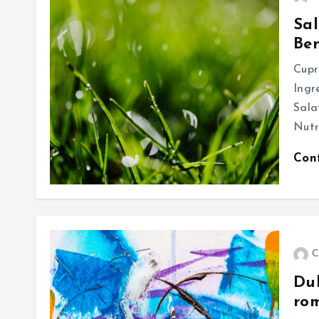
Sal
Ben
Cupr
Ingr
Sala
Nutr
Con
C
Dul
ro