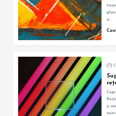
taie
plan
și…
Con
C
Sup
reț
Cupr
Rețe
și s
nutr