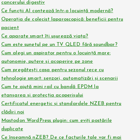
cancerului digestiv
Ce funcții AI contează într-o locuință modernă?
Operația de colecist laparoscopică: beneficii pentru
pacient
Ce aparate smart îți ușurează viața?
Cum este sunetul pe un TV QLED fără soundbar?
Cum alegi un aspirator pentru o locuință mare:
autonomie, putere și acoperire pe zone
Cum pregătești casa pentru sezonul rece cu
tehnologie smart: senzori, automatizări și scenarii
Cum te ajută mini rail cu bandă EPDM la
etanșarea și protecția acoperișului
Certificatul energetic și standardele NZEB pentru
clădiri noi
Mastodon WordPress plugin: cum eviți postările
duplicate
Ce înseamnă nZEB? De ce facturile tale vor fi mai