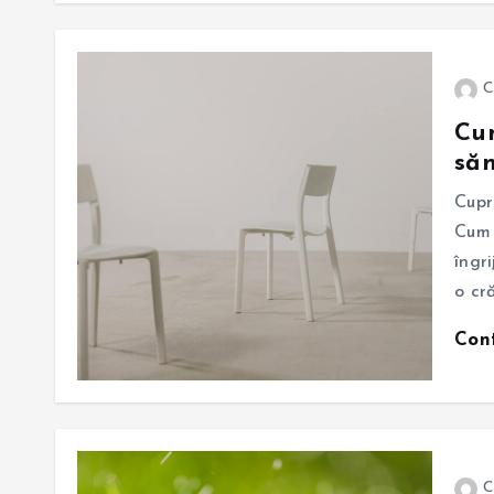
C
Cum
săn
Cupr
Cum 
îngri
o cr
Con
C