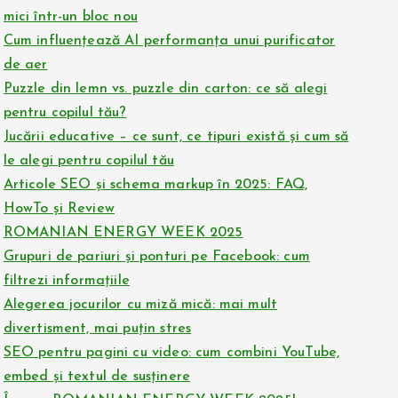
mici într-un bloc nou
Cum influențează AI performanța unui purificator
de aer
Puzzle din lemn vs. puzzle din carton: ce să alegi
pentru copilul tău?
Jucării educative – ce sunt, ce tipuri există și cum să
le alegi pentru copilul tău
Articole SEO și schema markup în 2025: FAQ,
HowTo și Review
ROMANIAN ENERGY WEEK 2025
Grupuri de pariuri și ponturi pe Facebook: cum
filtrezi informațiile
Alegerea jocurilor cu miză mică: mai mult
divertisment, mai puțin stres
SEO pentru pagini cu video: cum combini YouTube,
embed și textul de susținere