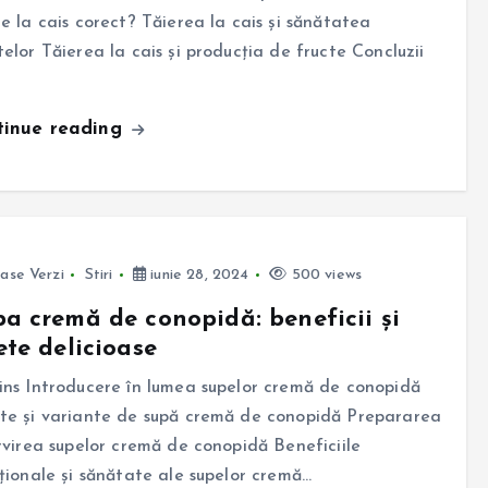
re la cais corect? Tăierea la cais și sănătatea
telor Tăierea la cais și producția de fructe Concluzii
tinue reading
ase Verzi
Stiri
iunie 28, 2024
500 views
a cremă de conopidă: beneficii și
ete delicioase
ins Introducere în lumea supelor cremă de conopidă
te și variante de supă cremă de conopidă Prepararea
ervirea supelor cremă de conopidă Beneficiile
iționale și sănătate ale supelor cremă…