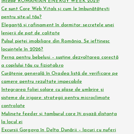
Începe ROMANIAN ENERGY WEEK 2025!
Ce sunt Core Web Vitals și cum le îmbunătățești
pentru site-ul tău?
Eleganță și rafinament în dormitor: secretele unei
lenjerii de pat de calitate
Pulsul pieței imobiliare din România. Se ieftinesc
locuințele în 2026?
Perna pentru bebeluși – susține dezvoltarea corectă
a copilului tău cu fiziotab.ro
Curățenie generală în Oradea listă de verificare pe
camere pentru rezultate impecabile
Integrarea foliei solare cu plase de umbrire și
sisteme de irigare: strategii pentru microclimate
controlate
Mulinete feeder și tamburul care îți așază distanța
la locul ei
Excursii Gorgova în Delta Dunării – lacuri cu nuferi