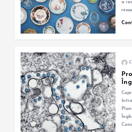
a re
resus
Con
C
Pro
Îng
Cupr
Intr
Plan
Îngh
Conc