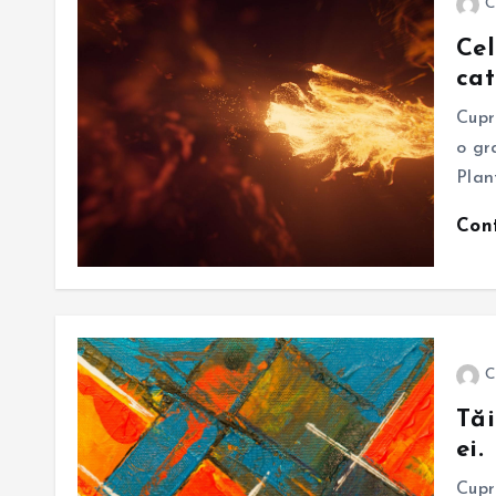
C
Cel
cat
Cupr
o gr
Plan
Con
C
Tăi
ei.
Cupr