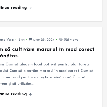
tinue reading
ase Verzi
Stiri
iunie 28, 2024
521 views
 să cultivăm mararul în mod corect
sănătos.
ins Cum să alegem locul potrivit pentru plantarea
rului Cum să plantăm mararul în mod corect Cum să
ijim mararul pentru o creștere sănătoasă Cum să
ltem și să utilizăm…
tinue reading