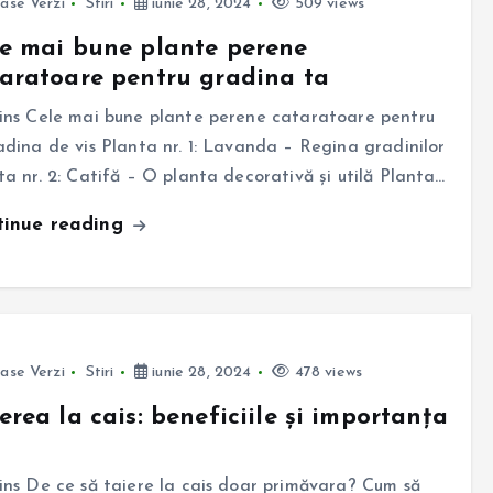
ase Verzi
Stiri
iunie 28, 2024
509 views
e mai bune plante perene
aratoare pentru gradina ta
ins Cele mai bune plante perene cataratoare pentru
adina de vis Planta nr. 1: Lavanda – Regina gradinilor
ta nr. 2: Catifă – O planta decorativă și utilă Planta…
tinue reading
ase Verzi
Stiri
iunie 28, 2024
478 views
erea la cais: beneficiile și importanța
ins De ce să taiere la cais doar primăvara? Cum să