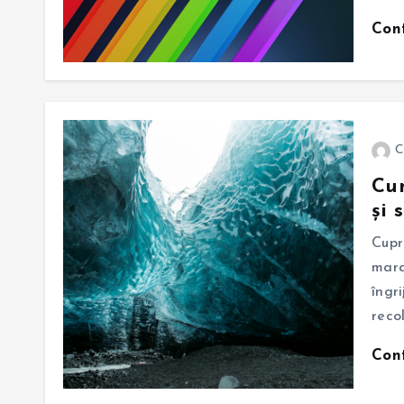
Con
C
Cum
și 
Cupr
mara
îngr
reco
Con