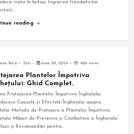
aduce viața în butași Îngrijirea trandafirilor
citați:…
tinue reading
ase Verzi
Stiri
iunie 28, 2024
466 views
tejarea Plantelor Împotriva
hețului: Ghid Complet.
ins Protejarea Plantelor Împotriva Înghețului:
oducere Cauzele și Efectele Înghețului asupra
telor Metode de Protejare a Plantelor Împotriva
ețului Măsuri de Prevenire și Combatere a Înghețului
luzii și Recomandări pentru…