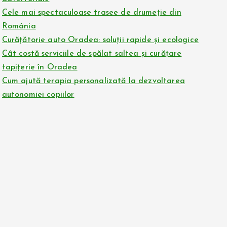
Cele mai spectaculoase trasee de drumeție din
România
Curățătorie auto Oradea: soluții rapide și ecologice
Cât costă serviciile de spălat saltea și curățare
tapițerie în Oradea
Cum ajută terapia personalizată la dezvoltarea
autonomiei copiilor