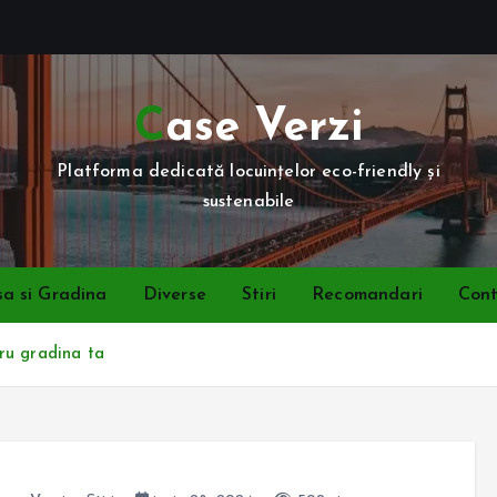
Case Verzi
Platforma dedicată locuințelor eco-friendly și
sustenabile
a si Gradina
Diverse
Stiri
Recomandari
Con
ru gradina ta