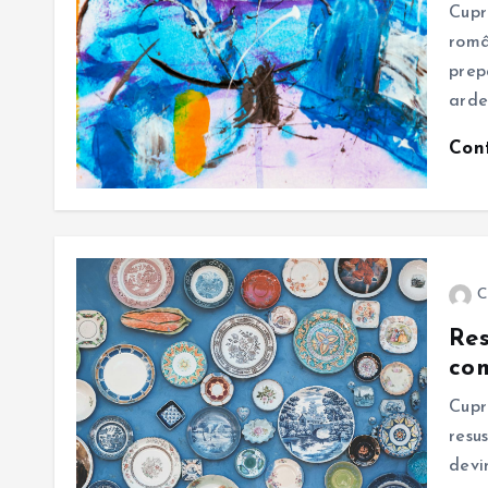
Cupr
româ
prep
arde
Con
C
Res
com
Cupr
resu
devi