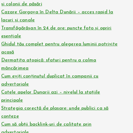
și colonii de păsări
Cazare Gorgova în Delta Dunării – acces rapid la
lacuri și canale
Transfăgărășan în 24 de ore: puncte foto și opriri
esențiale
Ghidul tău complet pentru alegerea luminii potrivite
acasă
Dermatita atopică: sfaturi pentru a calma
mâncărimea
Cum eviți conținutul duplicat în campanii cu
advertoriale
Cotele apelor Dunarii azi – nivelul la stațiile
principale
Strategia corectă de plasare: unde publici ca să
conteze
Cum să obții backlink-uri de calitate prin
advertoriale