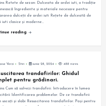
ins Retete de sezon: Dulceata de ardei iuti, o tradiție
nească Ingrediente și materiale necesare pentru
ararea dulceții de ardei iuti Rețete de dulceată de
i iuti clasice și moderne…
tinue reading
ase Verzi
Stiri
iunie 28, 2024
488 views
uscitarea trandafirilor: Ghidul
plet pentru grădinari.
ins Cum să salvezi trandafirii: Introducere în lumea
scitării Identificarea problemelor: De ce trandafirii
n uscați și slabi Resuscitarea trandafirilor: Pași pentru