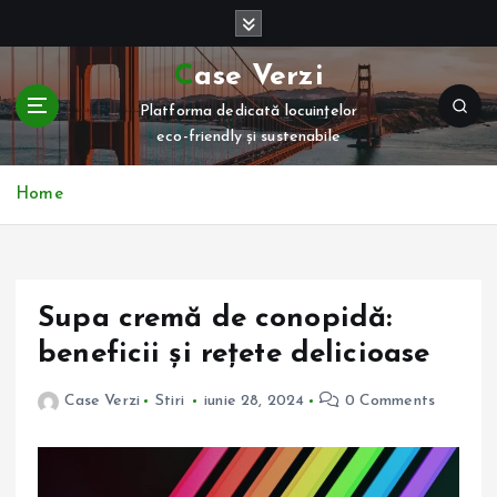
S
k
i
Case Verzi
p
Platforma dedicată locuințelor
t
eco-friendly și sustenabile
o
c
o
Home
n
t
e
n
Supa cremă de conopidă:
t
beneficii și rețete delicioase
Case Verzi
Stiri
iunie 28, 2024
0 Comments