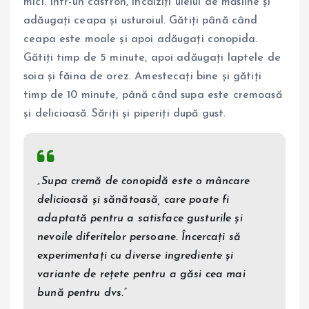
mici. Într-un castron, încălziți uleiul de măsline și
adăugați ceapa și usturoiul. Gătiți până când
ceapa este moale și apoi adăugați conopida.
Gătiți timp de 5 minute, apoi adăugați laptele de
soia și făina de orez. Amestecați bine și gătiți
timp de 10 minute, până când supa este cremoasă
și delicioasă. Săriți și piperiți după gust.
„Supa cremă de conopidă este o mâncare
delicioasă și sănătoasă, care poate fi
adaptată pentru a satisface gusturile și
nevoile diferitelor persoane. Încercați să
experimentați cu diverse ingrediente și
variante de rețete pentru a găsi cea mai
bună pentru dvs.”