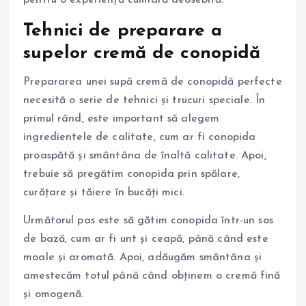
pentru o experiență culinară deosebită.
Tehnici de preparare a
supelor cremă de conopidă
Prepararea unei supă cremă de conopidă perfecte
necesită o serie de tehnici și trucuri speciale. În
primul rând, este important să alegem
ingredientele de calitate, cum ar fi conopida
proaspătă și smântâna de înaltă calitate. Apoi,
trebuie să pregătim conopida prin spălare,
curățare și tăiere în bucăți mici.
Următorul pas este să gătim conopida într-un sos
de bază, cum ar fi unt și ceapă, până când este
moale și aromată. Apoi, adăugăm smântâna și
amestecăm totul până când obținem o cremă fină
și omogenă.