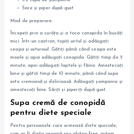
1/2 cupă de șampanie
Sare și piper după gust
Mod de preparare:
Începeți prin a curăța și a toca conopida în bucăți
mici. Într-un castron, topiți untul și adăugați
ceapa și usturoiul. Gătiți până când ceapa este
moale și apoi adăugați conopida. Gătiți timp de 5
minute, apoi adăugați laptele și făina. Amestecați
bine și gătiți timp de 10 minute, până când supa
este cremoasă și delicioasă. Adăugați șampania și
amestecați bine. Săriți și piperiți după gust.
Supa cremă de conopidă
pentru diete speciale
Pentru persoanele care urmează diete speciale,
cum ar fi dieta vegană sau gluten-free, putem