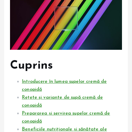
Cuprins
Introducere în lumea supelor cremă de
conopidă
Rețete și variante de supă cremă de
conopidă
Prepararea și servirea supelor cremă de
conopidă
Beneficiile nutriționale și sănătate ale