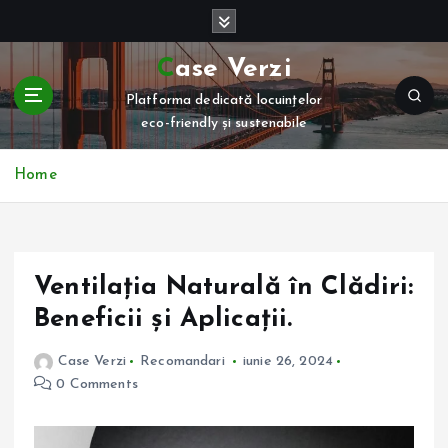
S
k
i
Case Verzi
p
Platforma dedicată locuințelor
t
eco-friendly și sustenabile
o
c
o
Home
n
t
e
n
Ventilația Naturală în Clădiri:
t
Beneficii și Aplicații.
Case Verzi
Recomandari
iunie 26, 2024
0 Comments