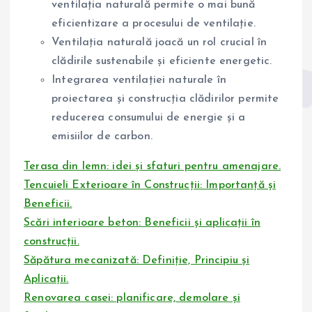
ventilația naturală permite o mai bună
eficientizare a procesului de ventilație.
Ventilația naturală joacă un rol crucial în
clădirile sustenabile și eficiente energetic.
Integrarea ventilației naturale în
proiectarea și construcția clădirilor permite
reducerea consumului de energie și a
emisiilor de carbon.
Terasa din lemn: idei și sfaturi pentru amenajare.
Tencuieli Exterioare în Construcții: Importanță și
Beneficii.
Scări interioare beton: Beneficii și aplicații în
construcții.
Săpătura mecanizată: Definiție, Principiu și
Aplicații.
Renovarea casei: planificare, demolare și