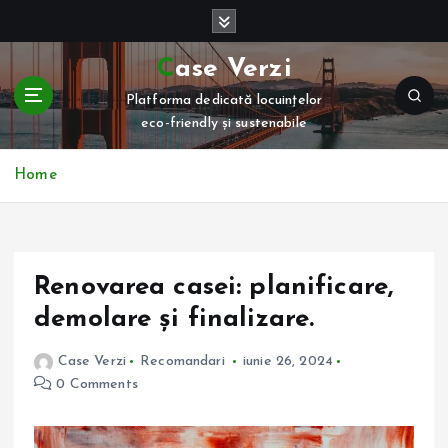
S
k
i
Case Verzi
p
Platforma dedicată locuințelor
t
eco-friendly și sustenabile
o
c
o
Home
n
t
e
n
Renovarea casei: planificare,
t
demolare și finalizare.
Case Verzi
Recomandari
iunie 26, 2024
0 Comments