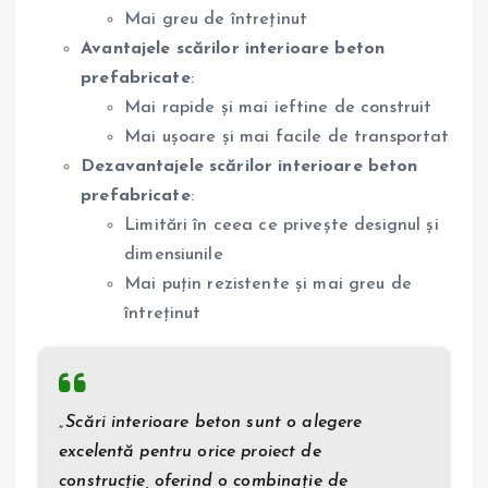
Mai greu de întreținut
Avantajele scărilor interioare beton
prefabricate
:
Mai rapide și mai ieftine de construit
Mai ușoare și mai facile de transportat
Dezavantajele scărilor interioare beton
prefabricate
:
Limitări în ceea ce privește designul și
dimensiunile
Mai puțin rezistente și mai greu de
întreținut
„Scări interioare beton sunt o alegere
excelentă pentru orice proiect de
construcție, oferind o combinație de