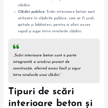
clădirii.
Clădiri publice
: Scări interioare beton sunt
utilizate în clădirile publice, cum ar fi școli,
spitale și biblioteci, pentru a oferi acces
rapid și sigur între nivelurile clădirii.
„Scări interioare beton sunt o parte
integrantă a oricărui proiect de
construcție, oferind acces facil și sigur
între nivelurile unui clădiri.”
Tipuri de scări
interioare beton și