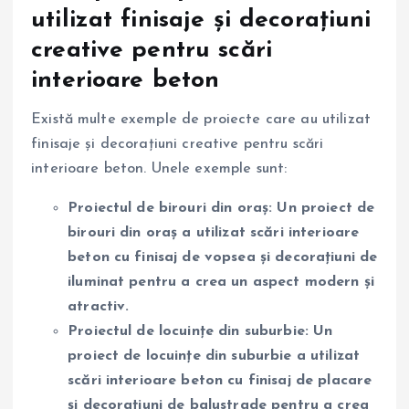
utilizat finisaje și decorațiuni
creative pentru scări
interioare beton
Există multe exemple de proiecte care au utilizat
finisaje și decorațiuni creative pentru scări
interioare beton. Unele exemple sunt:
Proiectul de birouri din oraș: Un proiect de
birouri din oraș a utilizat scări interioare
beton cu finisaj de vopsea și decorațiuni de
iluminat pentru a crea un aspect modern și
atractiv.
Proiectul de locuințe din suburbie: Un
proiect de locuințe din suburbie a utilizat
scări interioare beton cu finisaj de placare
și decorațiuni de balustrade pentru a crea