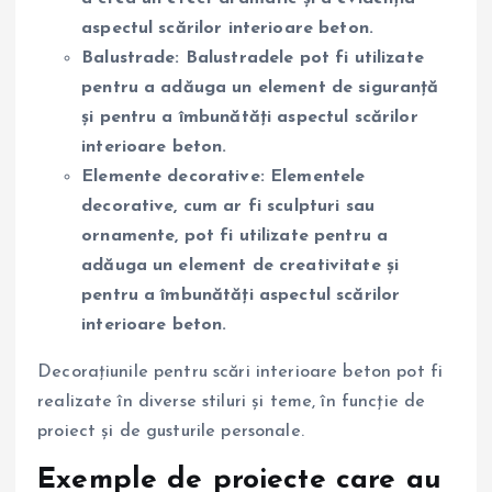
aspectul scărilor interioare beton.
Balustrade: Balustradele pot fi utilizate
pentru a adăuga un element de siguranță
și pentru a îmbunătăți aspectul scărilor
interioare beton.
Elemente decorative: Elementele
decorative, cum ar fi sculpturi sau
ornamente, pot fi utilizate pentru a
adăuga un element de creativitate și
pentru a îmbunătăți aspectul scărilor
interioare beton.
Decorațiunile pentru scări interioare beton pot fi
realizate în diverse stiluri și teme, în funcție de
proiect și de gusturile personale.
Exemple de proiecte care au