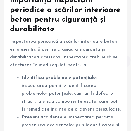
Importanța inspectării
periodice a scărilor interioare
beton pentru siguranță și
durabilitate
Inspectarea periodică a scărilor interioare beton
este esențială pentru a asigura siguranța și
durabilitatea acestora. Inspectarea trebuie să se
efectueze în mod regulat pentru a:
Identifica problemele potențiale
:
inspectarea permite identificarea
problemelor potențiale, cum ar fi defecte
structurale sau componente uzate, care pot
fi remediate înainte de a deveni periculoase.
Preveni accidentele
: inspectarea permite
prevenirea accidentelor prin identificarea și