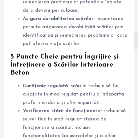
remedierea problemelor potențiale înainte
de a deveni periculoase.
Asigura durabilitatea scărilor
: inspectarea
permite asigurarea durabilității scărilor prin
identificarea și remedierea problemelor care
pot afecta viața scărilor.
5 Puncte Cheie pentru Îngrijire și
Întreținere a Scărilor Interioare
Beton
Curățenie regulată
: scăriile trebuie să fie
curățate în mod regulat pentru a îndepărta
praful, murdăria și alte impurități.
Verificarea stării de funcționare
: trebuie să
se verifice în mod regulat starea de
funcționare a scărilor, inclusiv
funcționalitatea balustradelor și a altor