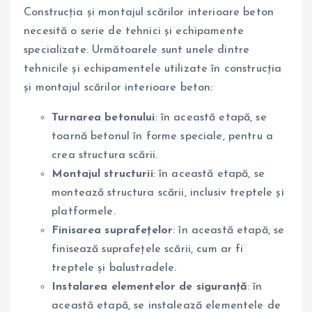
Construcția și montajul scărilor interioare beton
necesită o serie de tehnici și echipamente
specializate. Următoarele sunt unele dintre
tehnicile și echipamentele utilizate în construcția
și montajul scărilor interioare beton:
Turnarea betonului
: în această etapă, se
toarnă betonul în forme speciale, pentru a
crea structura scării.
Montajul structurii
: în această etapă, se
montează structura scării, inclusiv treptele și
platformele.
Finisarea suprafețelor
: în această etapă, se
finisează suprafețele scării, cum ar fi
treptele și balustradele.
Instalarea elementelor de siguranță
: în
această etapă, se instalează elementele de