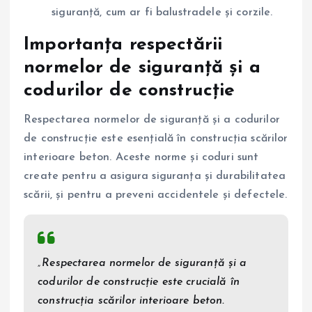
siguranță, cum ar fi balustradele și corzile.
Importanța respectării
normelor de siguranță și a
codurilor de construcție
Respectarea normelor de siguranță și a codurilor
de construcție este esențială în construcția scărilor
interioare beton. Aceste norme și coduri sunt
create pentru a asigura siguranța și durabilitatea
scării, și pentru a preveni accidentele și defectele.
„Respectarea normelor de siguranță și a
codurilor de construcție este crucială în
construcția scărilor interioare beton.