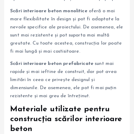
Scări interioare beton monolitice
oferă o mai
mare flexibilitate în design și pot fi adaptate la
nevoile specifice ale proiectului. De asemenea, ele
sunt mai rezistente și pot suporta mai multă
greutate. Cu toate acestea, construcția lor poate
fi mai lungă și mai costisitoare.
Scări interioare beton prefabricate
sunt mai
rapide și mai ieftine de construit, dar pot avea
limitări în ceea ce privește designul și
dimensiunile. De asemenea, ele pot fi mai puțin
rezistente și mai greu de întreținut.
Materiale utilizate pentru
construcția scărilor interioare
beton