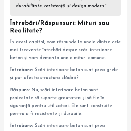
durabilitate, rezistență și design modern.”
Întrebări/Răspunsuri: Mituri sau
Realitate?
În acest capitol, vom răspunde la unele dintre cele
mai frecvente întrebări despre scări interioare
beton și vom demonta unele mituri comune.
Întrebare:
Scări interioare beton sunt prea grele
și pot afecta structura clădirii?
Răspuns:
Nu, scări interioare beton sunt
proiectate să suporte greutatea și să fie în
siguranță pentru utilizatori. Ele sunt construite
pentru a fi rezistente și durabile.
Întrebare:
Scări interioare beton sunt prea