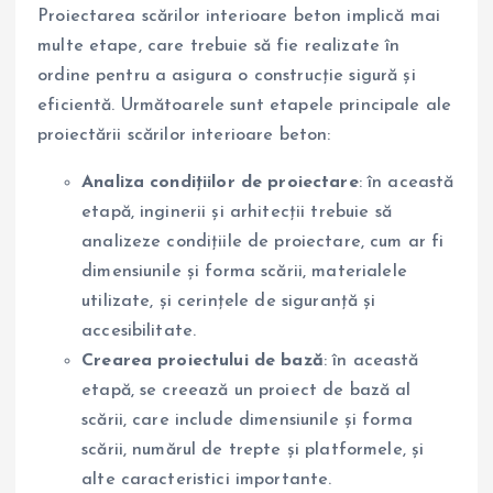
Proiectarea scărilor interioare beton implică mai
multe etape, care trebuie să fie realizate în
ordine pentru a asigura o construcție sigură și
eficientă. Următoarele sunt etapele principale ale
proiectării scărilor interioare beton:
Analiza condițiilor de proiectare
: în această
etapă, inginerii și arhitecții trebuie să
analizeze condițiile de proiectare, cum ar fi
dimensiunile și forma scării, materialele
utilizate, și cerințele de siguranță și
accesibilitate.
Crearea proiectului de bază
: în această
etapă, se creează un proiect de bază al
scării, care include dimensiunile și forma
scării, numărul de trepte și platformele, și
alte caracteristici importante.