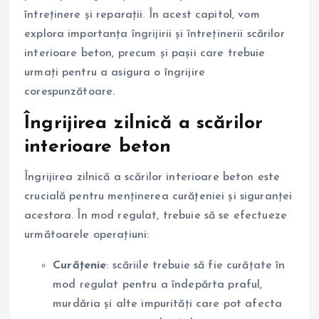
întreținere și reparații. În acest capitol, vom
explora importanța îngrijirii și întreținerii scărilor
interioare beton, precum și pașii care trebuie
urmați pentru a asigura o îngrijire
corespunzătoare.
Îngrijirea zilnică a scărilor
interioare beton
Îngrijirea zilnică a scărilor interioare beton este
crucială pentru menținerea curățeniei și siguranței
acestora. În mod regulat, trebuie să se efectueze
următoarele operațiuni:
Curățenie
: scăriile trebuie să fie curățate în
mod regulat pentru a îndepărta praful,
murdăria și alte impurități care pot afecta