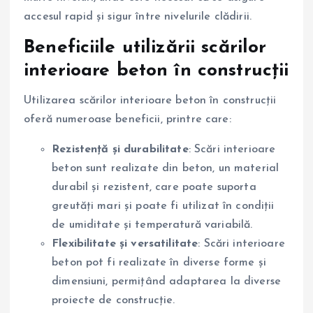
accesul rapid și sigur între nivelurile clădirii.
Beneficiile utilizării scărilor
interioare beton în construcții
Utilizarea scărilor interioare beton în construcții
oferă numeroase beneficii, printre care:
Rezistență și durabilitate
: Scări interioare
beton sunt realizate din beton, un material
durabil și rezistent, care poate suporta
greutăți mari și poate fi utilizat în condiții
de umiditate și temperatură variabilă.
Flexibilitate și versatilitate
: Scări interioare
beton pot fi realizate în diverse forme și
dimensiuni, permițând adaptarea la diverse
proiecte de construcție.