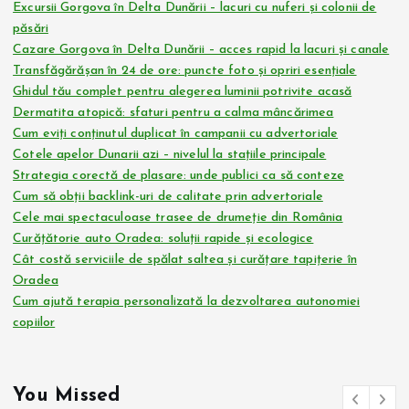
Excursii Gorgova în Delta Dunării – lacuri cu nuferi și colonii de
păsări
Cazare Gorgova în Delta Dunării – acces rapid la lacuri și canale
Transfăgărășan în 24 de ore: puncte foto și opriri esențiale
Ghidul tău complet pentru alegerea luminii potrivite acasă
Dermatita atopică: sfaturi pentru a calma mâncărimea
Cum eviți conținutul duplicat în campanii cu advertoriale
Cotele apelor Dunarii azi – nivelul la stațiile principale
Strategia corectă de plasare: unde publici ca să conteze
Cum să obții backlink-uri de calitate prin advertoriale
Cele mai spectaculoase trasee de drumeție din România
Curățătorie auto Oradea: soluții rapide și ecologice
Cât costă serviciile de spălat saltea și curățare tapițerie în
Oradea
Cum ajută terapia personalizată la dezvoltarea autonomiei
copiilor
You Missed