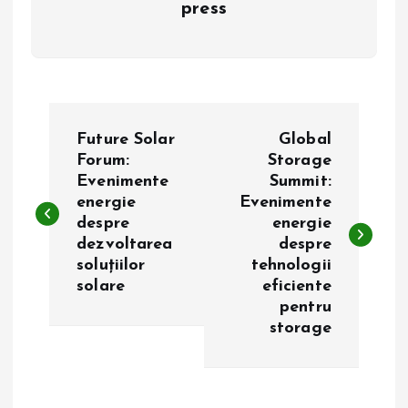
press
N
Future Solar
Global
a
Forum:
Storage
Evenimente
Summit:
energie
Evenimente
v
despre
energie
dezvoltarea
despre
i
soluțiilor
tehnologii
solare
eficiente
g
pentru
storage
a
r