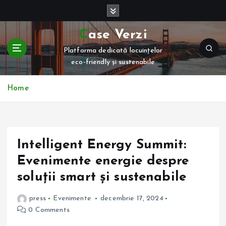
S
k
i
Case Verzi
p
Platforma dedicată locuințelor
t
eco-friendly și sustenabile
o
c
o
Home
n
t
e
n
Intelligent Energy Summit:
t
Evenimente energie despre
soluții smart și sustenabile
press
Evenimente
decembrie 17, 2024
0 Comments