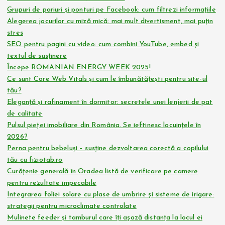
Grupuri de pariuri și ponturi pe Facebook: cum filtrezi informațiile
Alegerea jocurilor cu miză mică: mai mult divertisment, mai puțin
stres
SEO pentru pagini cu video: cum combini YouTube, embed și
textul de susținere
Începe ROMANIAN ENERGY WEEK 2025!
Ce sunt Core Web Vitals și cum le îmbunătățești pentru site-ul
tău?
Eleganță și rafinament în dormitor: secretele unei lenjerii de pat
de calitate
Pulsul pieței imobiliare din România. Se ieftinesc locuințele în
2026?
Perna pentru bebeluși – susține dezvoltarea corectă a copilului
tău cu fiziotab.ro
Curățenie generală în Oradea listă de verificare pe camere
pentru rezultate impecabile
Integrarea foliei solare cu plase de umbrire și sisteme de irigare:
strategii pentru microclimate controlate
Mulinete feeder și tamburul care îți așază distanța la locul ei