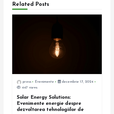
Related Posts
e
î
n
a
r
t
i
press
Evenimente
decembrie 17, 2024
447 views
c
Solar Energy Solutions:
Evenimente energie despre
o
dezvoltarea tehnologiilor de