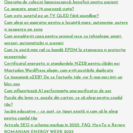
Operația de colecist laparoscopică: beneficii pentru pacient
Ce aparate smart îți ușurează viața?
Cum este sunetul pe un TV QLED fără soundbar?
Cum alegi un aspirator pentru o locuință mare: autonomie, putere
și acoperire pe zone
Cum pregătești casa pentru sezonul rece cu tehnologie smart:
senzori, automatizări și scenarii
Cum te ajută mini rail cu bandă EPDM la etanșarea și protecția
acoperișului
Certificatul energetic și standardele NZEB pentru clădiri noi
Mastodon WordPress plugin: cum eviți postările duplicate
Ce înseamnă nZEB? De ce facturile tale vor fi mai mici într-un
bloc nou
Cum influențează AI performanța unui purificator de aer
Puzzle din lemn vs. puzzle din carton: ce să alegi pentru copilul
tău?
Jucării educative – ce sunt, ce tipuri există și cum să le alegi
pentru copilul tău
Articole SEO și schema markup în 2025: FAQ, HowTo și Review
ROMANIAN ENERGY WEEK 2025