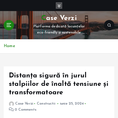
S
k
i
Case Verzi
p
Platforma dedicată locuințelor
t
eco-friendly și sustenabile
o
c
o
Home
n
t
e
n
Distanța sigură în jurul
t
stalpiilor de înaltă tensiune și
transformatoare
Case Verzi
Constructii
iunie 25, 2024
0 Comments