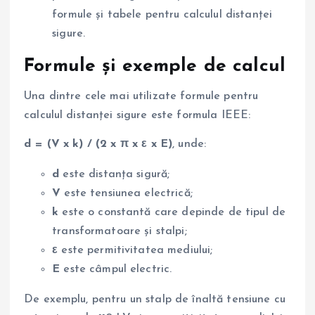
formule și tabele pentru calculul distanței
sigure.
Formule și exemple de calcul
Una dintre cele mai utilizate formule pentru
calculul distanței sigure este formula IEEE:
d = (V x k) / (2 x π x ε x E)
, unde:
d
este distanța sigură;
V
este tensiunea electrică;
k
este o constantă care depinde de tipul de
transformatoare și stalpi;
ε
este permitivitatea mediului;
E
este câmpul electric.
De exemplu, pentru un stalp de înaltă tensiune cu