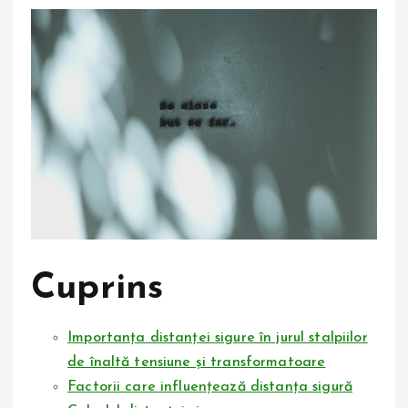
Cuprins
Importanța distanței sigure în jurul stalpiilor
de înaltă tensiune și transformatoare
Factorii care influențează distanța sigură