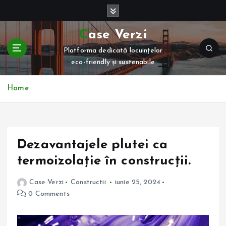
S
k
i
Case Verzi
p
Platforma dedicată locuințelor
t
eco-friendly și sustenabile
o
c
o
Home
n
t
e
n
Dezavantajele plutei ca
t
termoizolație în construcții.
Case Verzi
Constructii
iunie 25, 2024
0 Comments