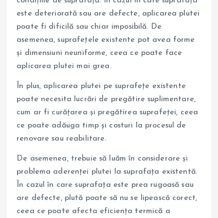
condițiile de suprafață. În cazul în care suprafața
este deteriorată sau are defecte, aplicarea plutei
poate fi dificilă sau chiar imposibilă. De
asemenea, suprafețele existente pot avea forme
și dimensiuni neuniforme, ceea ce poate face
aplicarea plutei mai grea.
În plus, aplicarea plutei pe suprafețe existente
poate necesita lucrări de pregătire suplimentare,
cum ar fi curățarea și pregătirea suprafeței, ceea
ce poate adăuga timp și costuri la procesul de
renovare sau reabilitare.
De asemenea, trebuie să luăm în considerare și
problema aderenței plutei la suprafața existentă.
În cazul în care suprafața este prea rugoasă sau
are defecte, plută poate să nu se lipească corect,
ceea ce poate afecta eficiența termică a