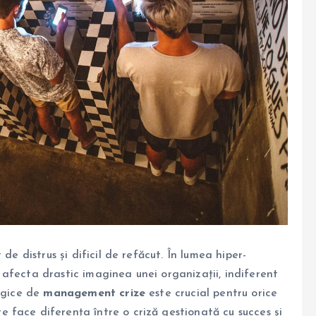
de distrus și dificil de refăcut. În lumea hiper-
afecta drastic imaginea unei organizații, indiferent
tegice de
management crize
este crucial pentru orice
 face diferența între o criză gestionată cu succes și