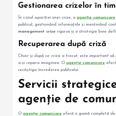
Gestionarea crizelor în tim
În cazul apariției unei crize, o
agenție comunicare
publicul, gestionând informațiile și menținând cont
management crize
riguros și o strategie bine defi
Recuperarea după criză
Chiar și după ce criza a trecut, este important să 
a-și repara imaginea. O
agenție comunicare
oferă
recâștiga încrederea publicului.
Servicii strategic
agenție de comun
O
agenție comunicare
oferă o gamă completă d