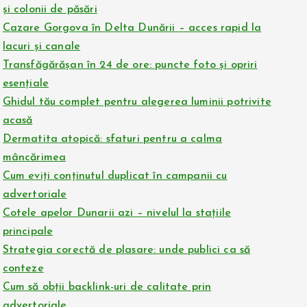
și colonii de păsări
Cazare Gorgova în Delta Dunării – acces rapid la
lacuri și canale
Transfăgărășan în 24 de ore: puncte foto și opriri
esențiale
Ghidul tău complet pentru alegerea luminii potrivite
acasă
Dermatita atopică: sfaturi pentru a calma
mâncărimea
Cum eviți conținutul duplicat în campanii cu
advertoriale
Cotele apelor Dunarii azi – nivelul la stațiile
principale
Strategia corectă de plasare: unde publici ca să
conteze
Cum să obții backlink-uri de calitate prin
advertoriale