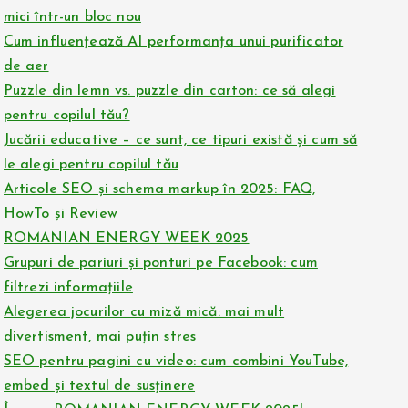
mici într-un bloc nou
Cum influențează AI performanța unui purificator
de aer
Puzzle din lemn vs. puzzle din carton: ce să alegi
pentru copilul tău?
Jucării educative – ce sunt, ce tipuri există și cum să
le alegi pentru copilul tău
Articole SEO și schema markup în 2025: FAQ,
HowTo și Review
ROMANIAN ENERGY WEEK 2025
Grupuri de pariuri și ponturi pe Facebook: cum
filtrezi informațiile
Alegerea jocurilor cu miză mică: mai mult
divertisment, mai puțin stres
SEO pentru pagini cu video: cum combini YouTube,
embed și textul de susținere