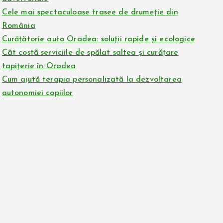
Cele mai spectaculoase trasee de drumeție din
România
Curățătorie auto Oradea: soluții rapide și ecologice
Cât costă serviciile de spălat saltea și curățare
tapițerie în Oradea
Cum ajută terapia personalizată la dezvoltarea
autonomiei copiilor