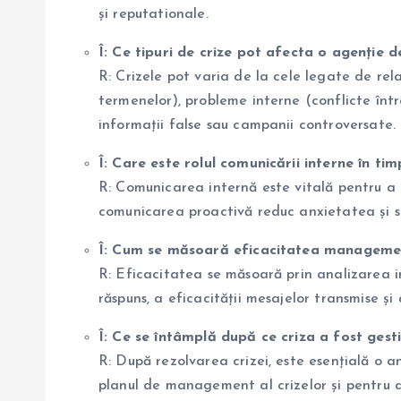
și reputationale.
Î: Ce tipuri de crize pot afecta o agenție 
R: Crizele pot varia de la cele legate de rela
termenelor), probleme interne (conflicte înt
informații false sau campanii controversate.
Î: Care este rolul comunicării interne în tim
R: Comunicarea internă este vitală pentru a 
comunicarea proactivă reduc anxietatea și spo
Î: Cum se măsoară eficacitatea management
R: Eficacitatea se măsoară prin analizarea im
răspuns, a eficacității mesajelor transmise și 
Î: Ce se întâmplă după ce criza a fost gest
R: După rezolvarea crizei, este esențială o a
planul de management al crizelor și pentru a