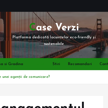
Case Verzi
Platforma dedicată locuințelor eco-friendly și
sustenabile
a si Gradina
Diverse
Stiri
Recomandari
Con
le unei agenții de comunicare?