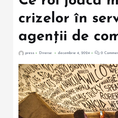
Ce rol joacă
crizelor în serv
agenții de co
press
Diverse
decembrie 4, 2024
0 Commen