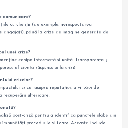
de comunicare?
țiile cu clienții (de exemplu, nerespectarea
re angajați), până la crize de imagine generate de
pul unei crize?
menține echipa informată și unită. Transparența și
resc eficiența răspunsului la criză.
ului crizelor?
pactului crizei asupra reputației, a vitezei de
a recuperării ulterioare.
ionată?
naliză post-criză pentru a identifica punctele slabe din
 îmbunătăți procedurile viitoare. Aceasta include