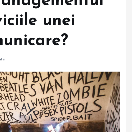
 managementul
iciile unei
municare?
ts