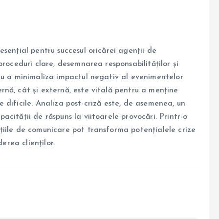
sențial pentru succesul oricărei agenții de
proceduri clare, desemnarea responsabilităților și
ru a minimaliza impactul negativ al evenimentelor
nă, cât și externă, este vitală pentru a menține
ile dificile. Analiza post-criză este, de asemenea, un
cității de răspuns la viitoarele provocări. Printr-o
iile de comunicare pot transforma potențialele crize
erea clienților.