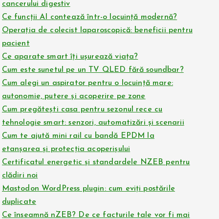
cancerului digestiv
Ce funcții AI contează într-o locuință modernă?
Operația de colecist laparoscopică: beneficii pentru
pacient
Ce aparate smart îți ușurează viața?
Cum este sunetul pe un TV QLED fără soundbar?
Cum alegi un aspirator pentru o locuință mare:
autonomie, putere și acoperire pe zone
Cum pregătești casa pentru sezonul rece cu
tehnologie smart: senzori, automatizări și scenarii
Cum te ajută mini rail cu bandă EPDM la
etanșarea și protecția acoperișului
Certificatul energetic și standardele NZEB pentru
clădiri noi
Mastodon WordPress plugin: cum eviți postările
duplicate
Ce înseamnă nZEB? De ce facturile tale vor fi mai