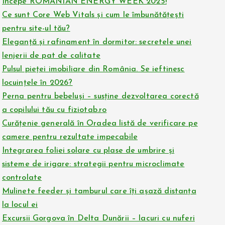
Începe ROMANIAN ENERGY WEEK 2025!
Ce sunt Core Web Vitals și cum le îmbunătățești
pentru site-ul tău?
Eleganță și rafinament în dormitor: secretele unei
lenjerii de pat de calitate
Pulsul pieței imobiliare din România. Se ieftinesc
locuințele în 2026?
Perna pentru bebeluși – susține dezvoltarea corectă
a copilului tău cu fiziotab.ro
Curățenie generală în Oradea listă de verificare pe
camere pentru rezultate impecabile
Integrarea foliei solare cu plase de umbrire și
sisteme de irigare: strategii pentru microclimate
controlate
Mulinete feeder și tamburul care îți așază distanța
la locul ei
Excursii Gorgova în Delta Dunării – lacuri cu nuferi