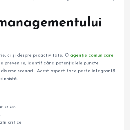
l managementului
e, ci și despre proactivitate. O
agenție comunicare
de prevenire, identificând potențialele puncte
 diverse scenarii. Acest aspect face parte integrantă
sionistă.
r crize.
.
ii critice.