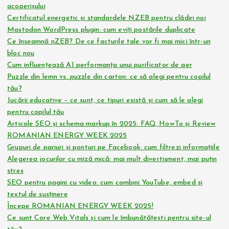
acoperișului
Certificatul energetic și standardele NZEB pentru clădiri noi
Mastodon WordPress plugin: cum eviți postările duplicate
Ce înseamnă nZEB? De ce facturile tale vor fi mai mici într-un
bloc nou
Cum influențează AI performanța unui purificator de aer
Puzzle din lemn vs. puzzle din carton: ce să alegi pentru copilul
tău?
Jucării educative – ce sunt, ce tipuri există și cum să le alegi
pentru copilul tău
Articole SEO și schema markup în 2025: FAQ, HowTo și Review
ROMANIAN ENERGY WEEK 2025
Grupuri de pariuri și ponturi pe Facebook: cum filtrezi informațiile
Alegerea jocurilor cu miză mică: mai mult divertisment, mai puțin
stres
SEO pentru pagini cu video: cum combini YouTube, embed și
textul de susținere
Începe ROMANIAN ENERGY WEEK 2025!
Ce sunt Core Web Vitals și cum le îmbunătățești pentru site-ul