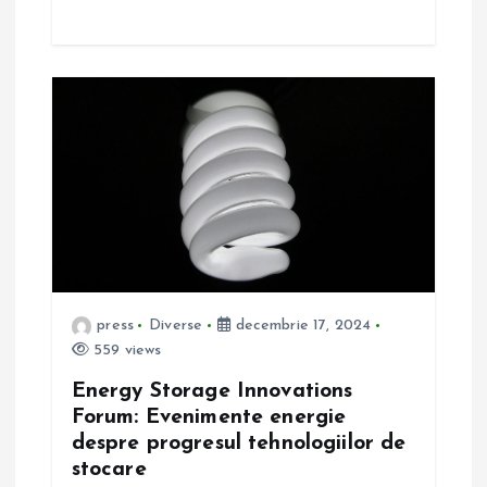
e
press
Diverse
decembrie 17, 2024
559 views
Energy Storage Innovations
Forum: Evenimente energie
despre progresul tehnologiilor de
stocare