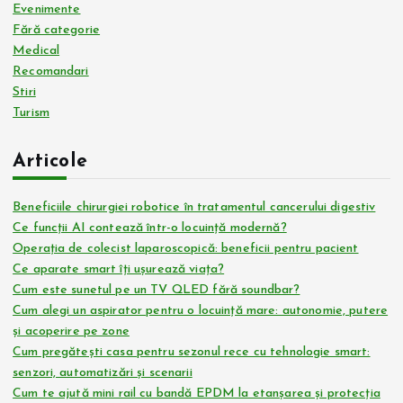
Evenimente
Fără categorie
Medical
Recomandari
Stiri
Turism
Articole
Beneficiile chirurgiei robotice în tratamentul cancerului digestiv
Ce funcții AI contează într-o locuință modernă?
Operația de colecist laparoscopică: beneficii pentru pacient
Ce aparate smart îți ușurează viața?
Cum este sunetul pe un TV QLED fără soundbar?
Cum alegi un aspirator pentru o locuință mare: autonomie, putere
și acoperire pe zone
Cum pregătești casa pentru sezonul rece cu tehnologie smart:
senzori, automatizări și scenarii
Cum te ajută mini rail cu bandă EPDM la etanșarea și protecția