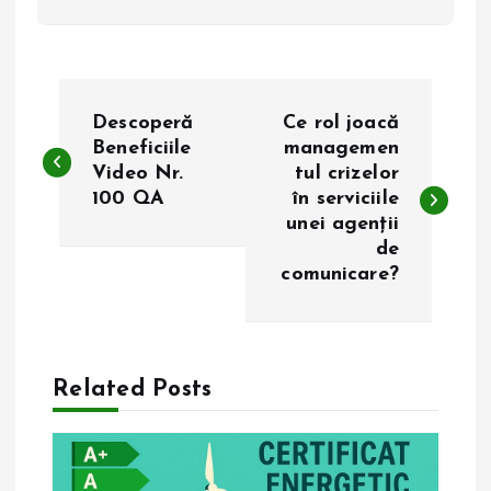
N
Descoperă
Ce rol joacă
a
Beneficiile
managemen
Video Nr.
tul crizelor
100 QA
în serviciile
v
unei agenții
de
i
comunicare?
g
a
Related Posts
r
e