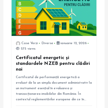
î
n
a
r
Case Verzi
Diverse
ianuarie 12, 2026
575 views
t
Certificatul energetic și
standardele NZEB pentru clădiri
i
noi
Certificatul de performanță energetică a
c
evoluat de la un simplu document administrativ la
un instrument esențial în evaluarea și
o
tranzacționarea imobilelor din România. În
contextul reglementărilor europene din ce în…
l