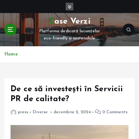
S
k
i
Case Verzi
p
Platforma dedicată locuințelor
t
eco-friendly și sustenabile
o
c
o
Home
n
t
e
n
De ce să investești în Servicii
t
PR de calitate?
press
Diverse
decembrie 2, 2024
0 Comments