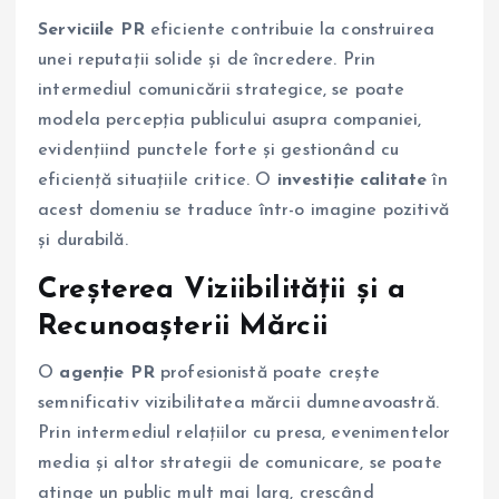
Serviciile PR
eficiente contribuie la construirea
unei reputații solide și de încredere. Prin
intermediul comunicării strategice, se poate
modela percepția publicului asupra companiei,
evidențiind punctele forte și gestionând cu
eficiență situațiile critice. O
investiție calitate
în
acest domeniu se traduce într-o imagine pozitivă
și durabilă.
Creșterea Viziibilității și a
Recunoașterii Mărcii
O
agenție PR
profesionistă poate crește
semnificativ vizibilitatea mărcii dumneavoastră.
Prin intermediul relațiilor cu presa, evenimentelor
media și altor strategii de comunicare, se poate
atinge un public mult mai larg, crescând