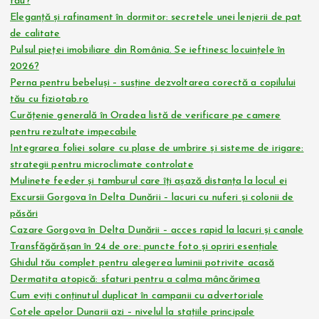
tău?
Eleganță și rafinament în dormitor: secretele unei lenjerii de pat
de calitate
Pulsul pieței imobiliare din România. Se ieftinesc locuințele în
2026?
Perna pentru bebeluși – susține dezvoltarea corectă a copilului
tău cu fiziotab.ro
Curățenie generală în Oradea listă de verificare pe camere
pentru rezultate impecabile
Integrarea foliei solare cu plase de umbrire și sisteme de irigare:
strategii pentru microclimate controlate
Mulinete feeder și tamburul care îți așază distanța la locul ei
Excursii Gorgova în Delta Dunării – lacuri cu nuferi și colonii de
păsări
Cazare Gorgova în Delta Dunării – acces rapid la lacuri și canale
Transfăgărășan în 24 de ore: puncte foto și opriri esențiale
Ghidul tău complet pentru alegerea luminii potrivite acasă
Dermatita atopică: sfaturi pentru a calma mâncărimea
Cum eviți conținutul duplicat în campanii cu advertoriale
Cotele apelor Dunarii azi – nivelul la stațiile principale