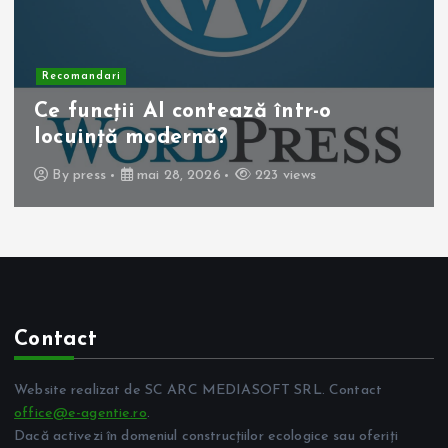
Recomandari
Operația de colecist laparoscopică:
beneficii pentru pacient
By
press
mai 10, 2026
261 views
Contact
Website realizat de SC ARC MEDIASOFT SRL. Contact
office@e-agentie.ro
.
Dacă activezi în domeniul construcțiilor ecologice sau oferiți