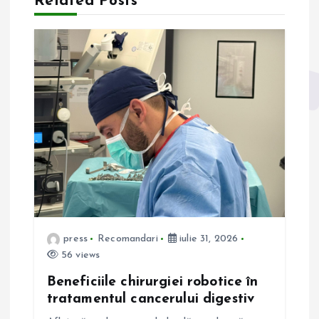
a
Related Posts
r
e
î
n
a
r
press
Recomandari
iulie 31, 2026
t
56 views
i
Beneficiile chirurgiei robotice în
tratamentul cancerului digestiv