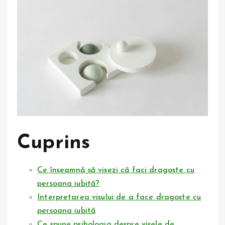
Cuprins
Ce înseamnă să visezi că faci dragoste cu
persoana iubită?
Interpretarea visului de a face dragoste cu
persoana iubită
Ce spune psihologia despre visele de