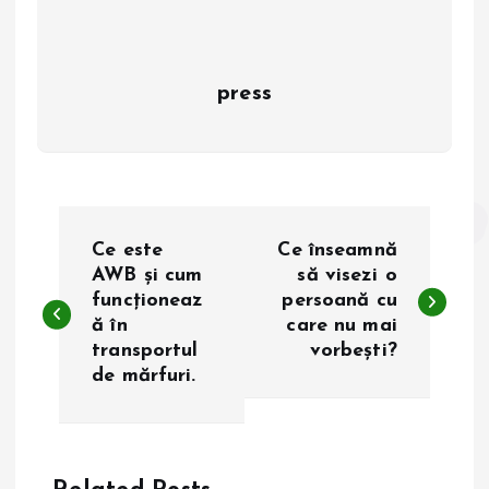
press
N
Ce este
Ce înseamnă
a
AWB și cum
să visezi o
funcționeaz
persoană cu
ă în
care nu mai
v
transportul
vorbești?
de mărfuri.
i
g