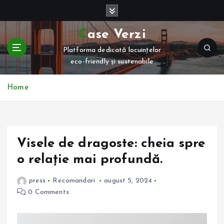
S
k
i
Case Verzi
p
Platforma dedicată locuințelor
t
eco-friendly și sustenabile
o
c
o
Home
n
t
e
n
Visele de dragoste: cheia spre
t
o relație mai profundă.
press
Recomandari
august 5, 2024
0 Comments