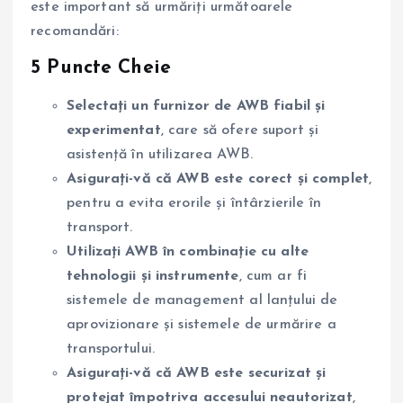
este important să urmăriți următoarele
recomandări:
5 Puncte Cheie
Selectați un furnizor de AWB fiabil și
experimentat
, care să ofere suport și
asistență în utilizarea AWB.
Asigurați-vă că AWB este corect și complet
,
pentru a evita erorile și întârzierile în
transport.
Utilizați AWB în combinație cu alte
tehnologii și instrumente
, cum ar fi
sistemele de management al lanțului de
aprovizionare și sistemele de urmărire a
transportului.
Asigurați-vă că AWB este securizat și
protejat împotriva accesului neautorizat
,