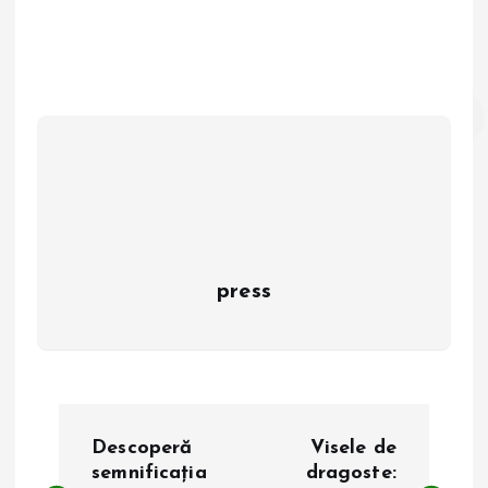
press
N
Descoperă
Visele de
a
semnificația
dragoste: