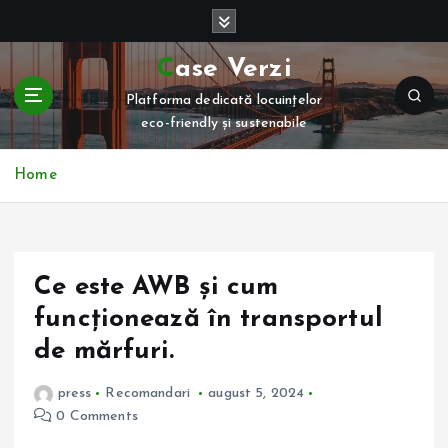
S
k
i
Case Verzi
p
Platforma dedicată locuințelor
t
eco-friendly și sustenabile
o
c
o
Home
n
t
e
n
Ce este AWB și cum
t
funcționează în transportul
de mărfuri.
press
Recomandari
august 5, 2024
0 Comments