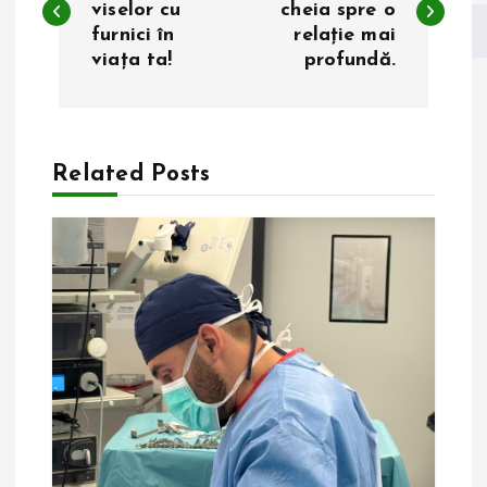
viselor cu
cheia spre o
furnici în
relație mai
v
viața ta!
profundă.
i
g
Related Posts
a
r
e
î
n
a