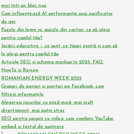
mici într-un bloc nou
Cum influențează AI performanța unui purificator
de aer
Puzzle din lemn vs. puzzle din carton: ce să alegi
pentru copilul tău?
Jucării educative – ce sunt, ce tipuri există și cum să
le alegi pentru copilul tău
Articole SEO și schema markup în 2025: FAQ,
HowTo și Review
ROMANIAN ENERGY WEEK 2025
Grupuri de pariuri și ponturi pe Facebook: cum
filtrezi informațiile
Alegerea jocurilor cu miză mică: mai mult
divertisment, mai puțin stres
SEO pentru pagini cu video: cum combini YouTube,
embed și textul de susținere