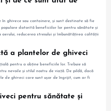
i și de ce sunt atât de
 în ghivece sau containere, și sunt destinate să fie
nt populare datorită beneficiilor lor pentru sănătate și
aerului, reducerea stresului și îmbunătățirea calității
tă a plantelor de ghiveci
ală pentru a obține beneficiile lor. Trebuie să
ru nevoile și stilul nostru de viață. De pildă, dacă
e de ghiveci care sunt ușor de îngrijit, cum ar fi
iveci pentru sănătate și