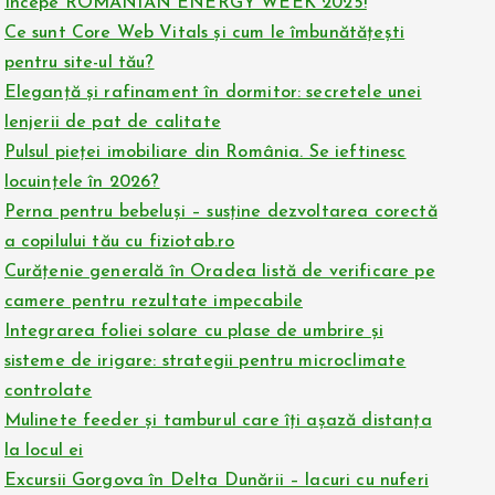
Începe ROMANIAN ENERGY WEEK 2025!
Ce sunt Core Web Vitals și cum le îmbunătățești
pentru site-ul tău?
Eleganță și rafinament în dormitor: secretele unei
lenjerii de pat de calitate
Pulsul pieței imobiliare din România. Se ieftinesc
locuințele în 2026?
Perna pentru bebeluși – susține dezvoltarea corectă
a copilului tău cu fiziotab.ro
Curățenie generală în Oradea listă de verificare pe
camere pentru rezultate impecabile
Integrarea foliei solare cu plase de umbrire și
sisteme de irigare: strategii pentru microclimate
controlate
Mulinete feeder și tamburul care îți așază distanța
la locul ei
Excursii Gorgova în Delta Dunării – lacuri cu nuferi