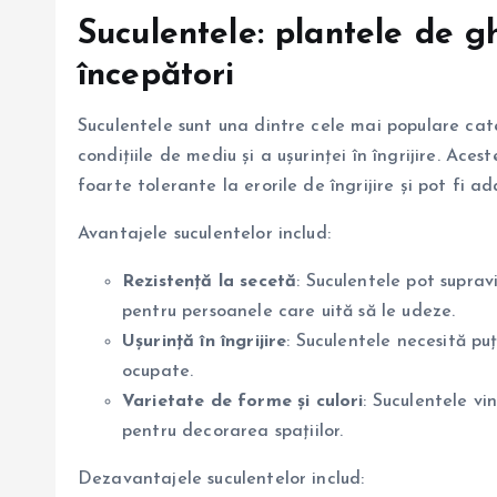
Suculentele: plantele de g
începători
Suculentele sunt una dintre cele mai populare cate
condițiile de mediu și a ușurinței în îngrijire. Ace
foarte tolerante la erorile de îngrijire și pot fi a
Avantajele suculentelor includ:
Rezistență la secetă
: Suculentele pot suprav
pentru persoanele care uită să le udeze.
Ușurință în îngrijire
: Suculentele necesită pu
ocupate.
Varietate de forme și culori
: Suculentele vi
pentru decorarea spațiilor.
Dezavantajele suculentelor includ: