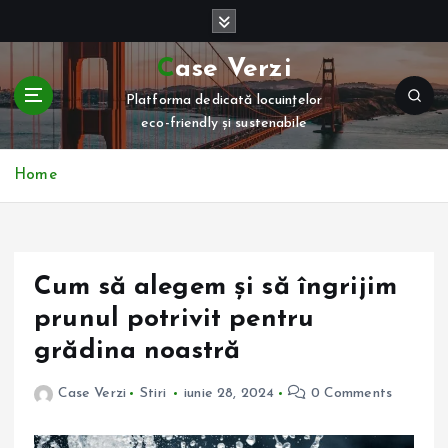
S
k
i
Case Verzi
p
Platforma dedicată locuințelor
t
eco-friendly și sustenabile
o
c
o
Home
n
t
e
n
Cum să alegem și să îngrijim
t
prunul potrivit pentru
grădina noastră
Case Verzi
Stiri
iunie 28, 2024
0 Comments