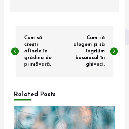
N
Cum să
Cum să
a
crești
alegem și să
afinele în
îngrijim
grădina de
busuiocul în
v
primăvară.
ghiveci.
i
g
Related Posts
a
r