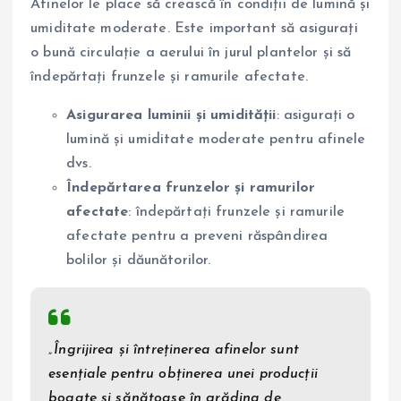
Afinelor le place să crească în condiții de lumină și
umiditate moderate. Este important să asigurați
o bună circulație a aerului în jurul plantelor și să
îndepărtați frunzele și ramurile afectate.
Asigurarea luminii și umidității
: asigurați o
lumină și umiditate moderate pentru afinele
dvs.
Îndepărtarea frunzelor și ramurilor
afectate
: îndepărtați frunzele și ramurile
afectate pentru a preveni răspândirea
bolilor și dăunătorilor.
„Îngrijirea și întreținerea afinelor sunt
esențiale pentru obținerea unei producții
bogate și sănătoase în grădina de