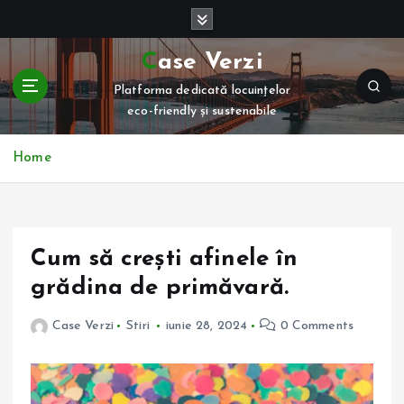
S
k
i
Case Verzi
p
Platforma dedicată locuințelor
t
eco-friendly și sustenabile
o
c
o
Home
n
t
e
n
Cum să crești afinele în
t
grădina de primăvară.
Case Verzi
Stiri
iunie 28, 2024
0 Comments