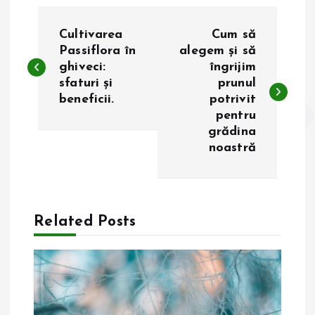
N
Cultivarea
Cum să
a
Passiflora în
alegem și să
ghiveci:
îngrijim
sfaturi și
prunul
v
beneficii.
potrivit
pentru
i
grădina
noastră
g
a
Related Posts
r
e
î