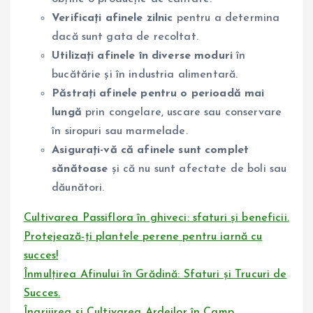
Verificați afinele zilnic
pentru a determina
dacă sunt gata de recoltat.
Utilizați afinele în diverse moduri
în
bucătărie și în industria alimentară.
Păstrați afinele pentru o perioadă mai
lungă
prin congelare, uscare sau conservare
în siropuri sau marmelade.
Asigurați-vă că afinele sunt complet
sănătoase
și că nu sunt afectate de boli sau
dăunători.
Cultivarea Passiflora în ghiveci: sfaturi și beneficii.
Protejează-ți plantele perene pentru iarnă cu
succes!
Înmulțirea Afinului în Grădină: Sfaturi și Trucuri de
Succes.
Îngrijirea și Cultivarea Ardeilor în Camp.