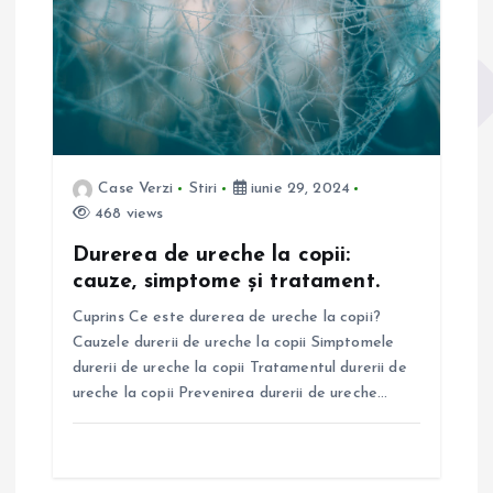
n
a
r
t
Case Verzi
Stiri
iunie 29, 2024
468 views
i
Durerea de ureche la copii:
cauze, simptome și tratament.
c
Cuprins Ce este durerea de ureche la copii?
o
Cauzele durerii de ureche la copii Simptomele
durerii de ureche la copii Tratamentul durerii de
l
ureche la copii Prevenirea durerii de ureche…
e