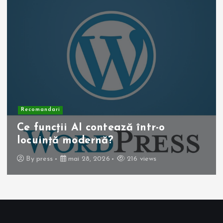
Recomandari
Operația de colecist laparosc
beneficii pentru pacient
By
press
mai 10, 2026
257 views