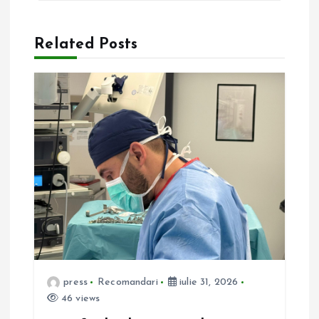
a
Related Posts
r
e
î
n
a
r
t
press
Recomandari
iulie 31, 2026
46 views
i