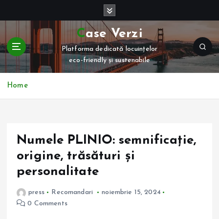
S
k
i
Case Verzi
p
Platforma dedicată locuințelor
t
eco-friendly și sustenabile
o
c
o
Home
n
t
e
n
Numele PLINIO: semnificație,
t
origine, trăsături și
personalitate
press
Recomandari
noiembrie 15, 2024
0 Comments