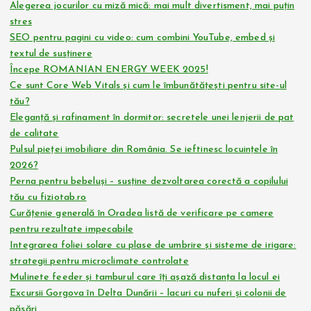
Alegerea jocurilor cu miză mică: mai mult divertisment, mai puțin
stres
SEO pentru pagini cu video: cum combini YouTube, embed și
textul de susținere
Începe ROMANIAN ENERGY WEEK 2025!
Ce sunt Core Web Vitals și cum le îmbunătățești pentru site-ul
tău?
Eleganță și rafinament în dormitor: secretele unei lenjerii de pat
de calitate
Pulsul pieței imobiliare din România. Se ieftinesc locuințele în
2026?
Perna pentru bebeluși – susține dezvoltarea corectă a copilului
tău cu fiziotab.ro
Curățenie generală în Oradea listă de verificare pe camere
pentru rezultate impecabile
Integrarea foliei solare cu plase de umbrire și sisteme de irigare:
strategii pentru microclimate controlate
Mulinete feeder și tamburul care îți așază distanța la locul ei
Excursii Gorgova în Delta Dunării – lacuri cu nuferi și colonii de
păsări