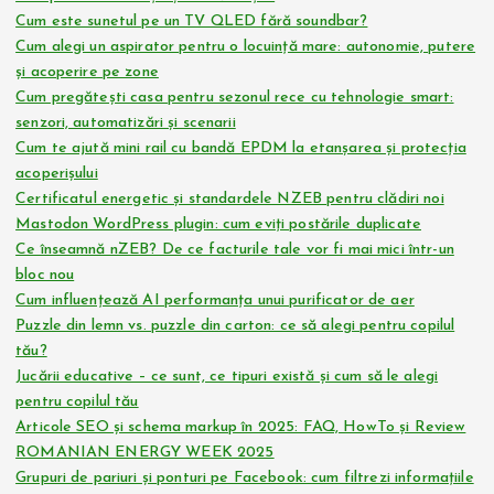
Cum este sunetul pe un TV QLED fără soundbar?
Cum alegi un aspirator pentru o locuință mare: autonomie, putere
și acoperire pe zone
Cum pregătești casa pentru sezonul rece cu tehnologie smart:
senzori, automatizări și scenarii
Cum te ajută mini rail cu bandă EPDM la etanșarea și protecția
acoperișului
Certificatul energetic și standardele NZEB pentru clădiri noi
Mastodon WordPress plugin: cum eviți postările duplicate
Ce înseamnă nZEB? De ce facturile tale vor fi mai mici într-un
bloc nou
Cum influențează AI performanța unui purificator de aer
Puzzle din lemn vs. puzzle din carton: ce să alegi pentru copilul
tău?
Jucării educative – ce sunt, ce tipuri există și cum să le alegi
pentru copilul tău
Articole SEO și schema markup în 2025: FAQ, HowTo și Review
ROMANIAN ENERGY WEEK 2025
Grupuri de pariuri și ponturi pe Facebook: cum filtrezi informațiile