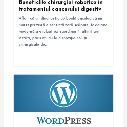
Beneficiile chirurgiei robotice în
c
tratamentul cancerului digestiv
Aflați că un diagnostic de boală oncologică nu
o
mai reprezintă o sentință fără scăpare. Medicina
modernă a evoluat extraordinar în ultimii ani.
l
Astăzi, pacienții au la dispoziție soluții
chirurgicale de…
e