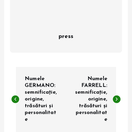
press
N
Numele
Numele
a
GERMANO:
FARRELL:
semnificație,
semnificație,
origine,
origine,
v
trăsături și
trăsături și
personalitat
personalitat
i
e
e
g