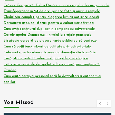
Cazare Gorgova în Delta Dunării – acces rapid la lacuri și canale
Transfăgărășan în 24 de ore: puncte foto și opriri esențiale
Ghidul tău complet pentru alegerea luminii potrivite acasă
Dermatita atopică: sfaturi pentru a calma mâncărimea
Cum eviți conținutul duplicat în campanii cu advertoriale
Cotele apelor Dunarii azi – nivelul la stațiile principale
Strategia corectă de plasare: unde publici ca să conteze
Cum să obții backlink-uri de calitate prin advertoriale
Cele mai spectaculoase trasee de drumeție din România
Curățătorie auto Oradea: soluții rapide și ecologice
Cât costă serviciile de spălat saltea și curățare tapițerie în
Oradea
Cum ajută terapia personalizată la dezvoltarea autonomiei
copiilor
You Missed