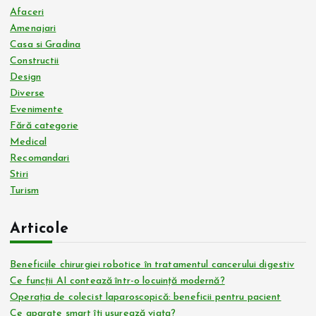
Afaceri
Amenajari
Casa si Gradina
Constructii
Design
Diverse
Evenimente
Fără categorie
Medical
Recomandari
Stiri
Turism
Articole
Beneficiile chirurgiei robotice în tratamentul cancerului digestiv
Ce funcții AI contează într-o locuință modernă?
Operația de colecist laparoscopică: beneficii pentru pacient
Ce aparate smart îți ușurează viața?