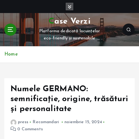
S
k
i
Case Verzi
p
Platforma dedicată locuințelor
t
eco-friendly și sustenabile
o
c
o
Home
n
t
e
n
Numele GERMANO:
t
semnificație, origine, trăsături
și personalitate
press
Recomandari
noiembrie 15, 2024
0 Comments