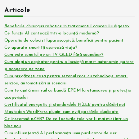
Articole
Beneficiile chirurgiei robotice în tratamentul cancerului digestiv
Ce funcții AI contează într-o locuință modernă?
Operația de colecist laparoscopică: beneficii pentru pacient
Ce aparate smart îți ușurează viața?
Cum este sunetul pe un TV QLED fără soundbar?
Cum alegi un aspirator pentru o locuință mare: autonomie, putere
și acoperire pe zone
Cum pregătești casa pentru sezonul rece cu tehnologie smart:
senzori, automatizări și scenarii
Cum te ajută mini rail cu bandă EPDM la etanșarea și protecția
acoperișului
Certificatul energetic și standardele NZEB pentru clădiri noi
Mastodon WordPress plugin: cum eviți postările duplicate
Ce înseamnă nZEB? De ce facturile tale vor fi mai mici într-un
bloc nou
Cum influențează AI performanța unui purificator de aer