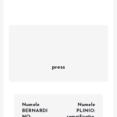
press
N
Numele
Numele
a
BERNARDI
PLINIO:
NO:
semnificație,