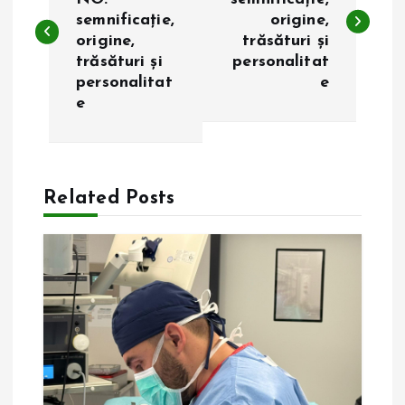
semnificație,
origine,
v
origine,
trăsături și
trăsături și
personalitat
i
personalitat
e
e
g
a
Related Posts
r
e
î
n
a