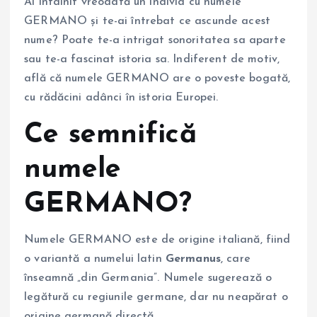
Ai întâlnit vreodată un individ cu numele
GERMANO și te-ai întrebat ce ascunde acest
nume? Poate te-a intrigat sonoritatea sa aparte
sau te-a fascinat istoria sa. Indiferent de motiv,
află că numele GERMANO are o poveste bogată,
cu rădăcini adânci în istoria Europei.
Ce semnifică
numele
GERMANO?
Numele GERMANO este de origine italiană, fiind
o variantă a numelui latin
Germanus
, care
înseamnă „din Germania”. Numele sugerează o
legătură cu regiunile germane, dar nu neapărat o
origine germană directă.