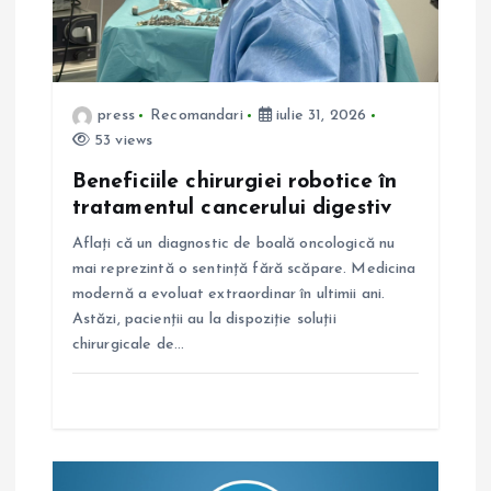
r
t
press
Recomandari
iulie 31, 2026
i
53 views
c
Beneficiile chirurgiei robotice în
tratamentul cancerului digestiv
o
Aflați că un diagnostic de boală oncologică nu
mai reprezintă o sentință fără scăpare. Medicina
l
modernă a evoluat extraordinar în ultimii ani.
Astăzi, pacienții au la dispoziție soluții
e
chirurgicale de…