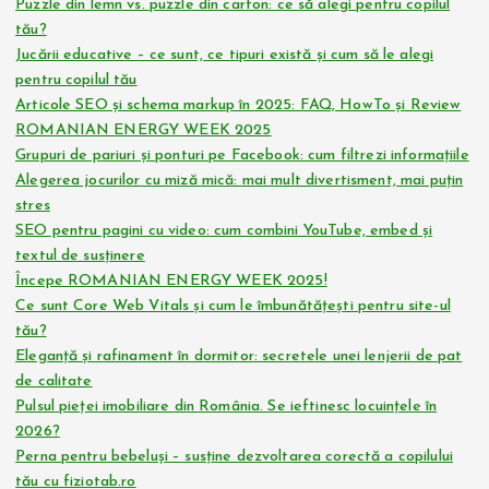
Puzzle din lemn vs. puzzle din carton: ce să alegi pentru copilul
tău?
Jucării educative – ce sunt, ce tipuri există și cum să le alegi
pentru copilul tău
Articole SEO și schema markup în 2025: FAQ, HowTo și Review
ROMANIAN ENERGY WEEK 2025
Grupuri de pariuri și ponturi pe Facebook: cum filtrezi informațiile
Alegerea jocurilor cu miză mică: mai mult divertisment, mai puțin
stres
SEO pentru pagini cu video: cum combini YouTube, embed și
textul de susținere
Începe ROMANIAN ENERGY WEEK 2025!
Ce sunt Core Web Vitals și cum le îmbunătățești pentru site-ul
tău?
Eleganță și rafinament în dormitor: secretele unei lenjerii de pat
de calitate
Pulsul pieței imobiliare din România. Se ieftinesc locuințele în
2026?
Perna pentru bebeluși – susține dezvoltarea corectă a copilului
tău cu fiziotab.ro