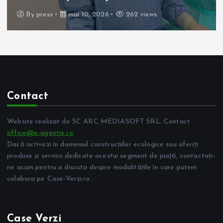
By
press
mai 10, 2026
262 views
Contact
Website realizat de SC ARC MEDIASOFT SRL. Contact
office@e-agentie.ro
.
Dacă activezi în domeniul construcțiilor ecologice sau oferiți
produse și servicii dedicate acestui segment de piață, contactați-
ne acum pentru a discuta despre modalitățile în care putem
colabora pe Case-Verzi.ro.
Case Verzi