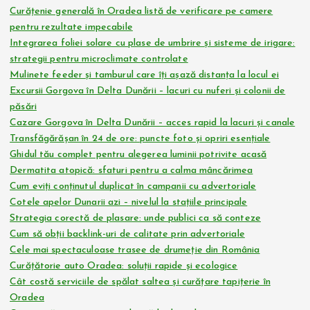
Curățenie generală în Oradea listă de verificare pe camere
pentru rezultate impecabile
Integrarea foliei solare cu plase de umbrire și sisteme de irigare:
strategii pentru microclimate controlate
Mulinete feeder și tamburul care îți așază distanța la locul ei
Excursii Gorgova în Delta Dunării – lacuri cu nuferi și colonii de
păsări
Cazare Gorgova în Delta Dunării – acces rapid la lacuri și canale
Transfăgărășan în 24 de ore: puncte foto și opriri esențiale
Ghidul tău complet pentru alegerea luminii potrivite acasă
Dermatita atopică: sfaturi pentru a calma mâncărimea
Cum eviți conținutul duplicat în campanii cu advertoriale
Cotele apelor Dunarii azi – nivelul la stațiile principale
Strategia corectă de plasare: unde publici ca să conteze
Cum să obții backlink-uri de calitate prin advertoriale
Cele mai spectaculoase trasee de drumeție din România
Curățătorie auto Oradea: soluții rapide și ecologice
Cât costă serviciile de spălat saltea și curățare tapițerie în
Oradea