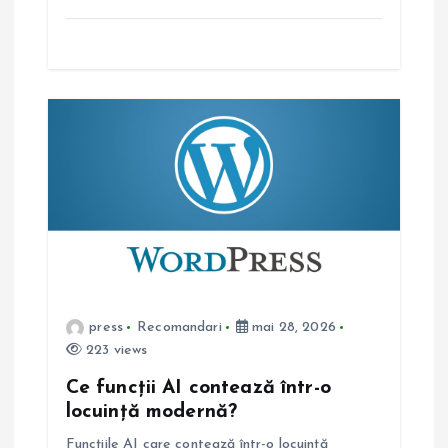
l
e
press
Recomandari
mai 28, 2026
223 views
Ce funcții AI contează într-o
locuință modernă?
Funcțiile AI care contează într-o locuință