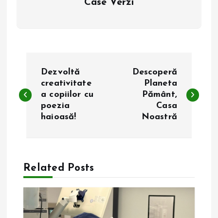
Case Verzi
N
Dezvoltă
Descoperă
a
creativitate
Planeta
a copiilor cu
Pământ,
poezia
Casa
v
haioasă!
Noastră
i
g
Related Posts
a
r