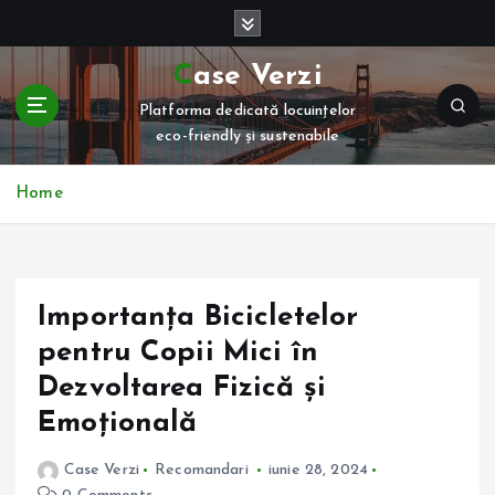
S
k
i
Case Verzi
p
Platforma dedicată locuințelor
t
eco-friendly și sustenabile
o
c
o
Home
n
t
e
n
Importanța Bicicletelor
t
pentru Copii Mici în
Dezvoltarea Fizică și
Emoțională
Case Verzi
Recomandari
iunie 28, 2024