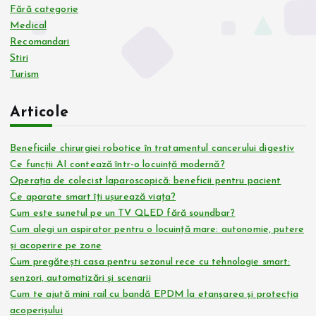
Fără categorie
Medical
Recomandari
Stiri
Turism
Articole
Beneficiile chirurgiei robotice în tratamentul cancerului digestiv
Ce funcții AI contează într-o locuință modernă?
Operația de colecist laparoscopică: beneficii pentru pacient
Ce aparate smart îți ușurează viața?
Cum este sunetul pe un TV QLED fără soundbar?
Cum alegi un aspirator pentru o locuință mare: autonomie, putere
și acoperire pe zone
Cum pregătești casa pentru sezonul rece cu tehnologie smart:
senzori, automatizări și scenarii
Cum te ajută mini rail cu bandă EPDM la etanșarea și protecția
acoperișului