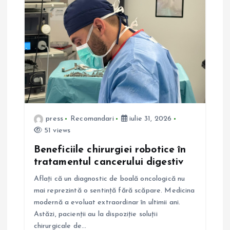
e
î
n
a
r
press
Recomandari
iulie 31, 2026
51 views
t
Beneficiile chirurgiei robotice în
i
tratamentul cancerului digestiv
Aflați că un diagnostic de boală oncologică nu
c
mai reprezintă o sentință fără scăpare. Medicina
modernă a evoluat extraordinar în ultimii ani.
o
Astăzi, pacienții au la dispoziție soluții
chirurgicale de…