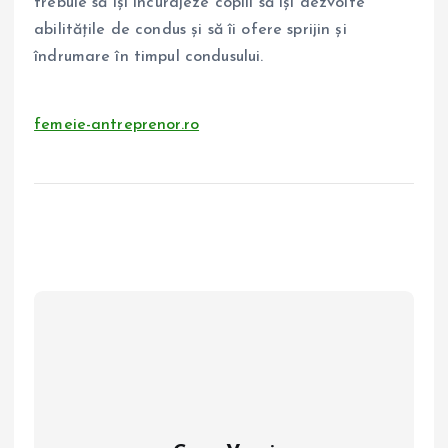
trebuie să își încurajeze copiii să își dezvolte
abilitățile de condus și să îi ofere sprijin și
îndrumare în timpul condusului.
femeie-antreprenor.ro